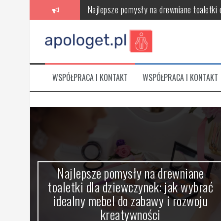
Skip
Najlepsze pomysły na drewniane toaletki 
to
content
Kwas migdałowy: łagodny start z kwasami 
Jaki krem po retinolu: ukojenie i odbudow
Serum do twarzy: jak wybrać 1 produkt, któ
WSPÓŁPRACA I KONTAKT
WSPÓŁPRACA I KONTAKT
Dieta a trądzik: jak testować jedzenie bez
Jak wybrać idealny sklep z częściami row
ami
Najlepsze pomysły na drewniane
óre
toaletki dla dziewczynek: jak wybrać
idealny mebel do zabawy i rozwoju
kreatywności