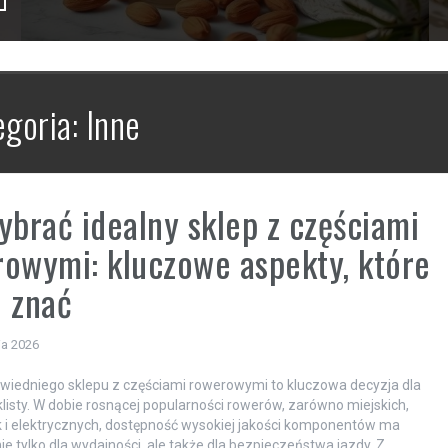
egoria:
Inne
ybrać idealny sklep z częściami
owymi: kluczowe aspekty, które
 znać
ia 2026
iedniego sklepu z częściami rowerowymi to kluczowa decyzja dla
listy. W dobie rosnącej popularności rowerów, zarówno miejskich,
ak i elektrycznych, dostępność wysokiej jakości komponentów ma
ie tylko dla wydajności, ale także dla bezpieczeństwa jazdy. Z