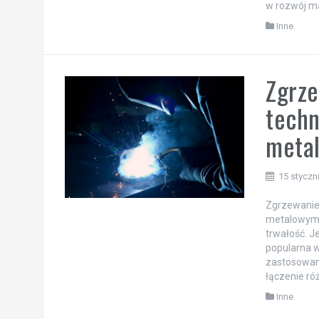
w rozwój m
Inne
Zgrze
techn
meta
15 styczn
Zgrzewanie 
metalowym,
trwałość. J
popularna w
zastosowani
łączenie ró
Inne