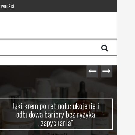
ywności
Jaki krem po retinolu: ukojenie i
Ser
odbudowa bariery bez ryzyka
kt
„zapychania”