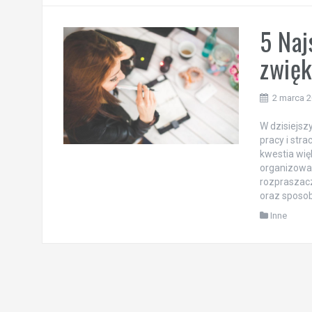
5 Naj
zwięk
2 marca 
W dzisiejsz
pracy i str
kwestia wię
organizowan
rozpraszac
oraz sposo
Inne