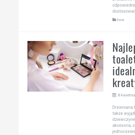
odpowiednim
dostosować 
Inne
Najle
toale
ideal
kreat
8 kwietni
Drewniana t
także wyjąt
dziewczynek
akcesoria, 
jednocześni