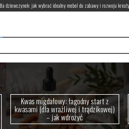
dla dziewczynek: jak wybrać idealny mebel do zabawy i rozwoju kreat
(dla wrażliwej i trądzikowej) – jak wdrożyć
a bariery bez ryzyka „zapychania”
ry faktycznie robi robotę (zależnie od celu)
 chaosu (protokół obserwacji i wnioski)
erowymi: kluczowe aspekty, które warto znać
Kwas migdałowy: łagodny start z
kwasami (dla wrażliwej i trądzikowej)
– jak wdrożyć