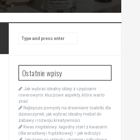
Search
for:
Ostatnie wpisy
Jak wybrać idealny sklep z częściami
rowerowymi: kluczowe aspekty, które warto
znać
Najlepsze pomysły na drewniane toaletki dla
dziewczynek: jak wybrać idealny mebel do
zabawy i rozwoju kreatywności
Kwas migdałowy: łagodny start z kwasami
(dla wrażliwej i trądzikowej) – jak wdrożyć
Jaki krem po retinolu: ukojenie i odbudowa