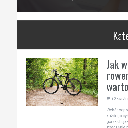
Kat
Jak w
rower
warto
30 kwietn
Wybór odpow
każdego cyk
górskich, j
znaczenie n