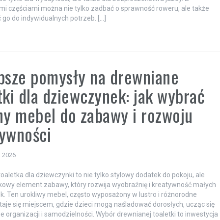
i częściami można nie tylko zadbać o sprawność roweru, ale także
go do indywidualnych potrzeb. […]
psze pomysły na drewniane
tki dla dziewczynek: jak wybrać
ny mebel do zabawy i rozwoju
ywności
a 2026
oaletka dla dziewczynki to nie tylko stylowy dodatek do pokoju, ale
kowy element zabawy, który rozwija wyobraźnię i kreatywność małych
. Ten urokliwy mebel, często wyposażony w lustro i różnorodne
staje się miejscem, gdzie dzieci mogą naśladować dorosłych, ucząc się
e organizacji i samodzielności. Wybór drewnianej toaletki to inwestycja