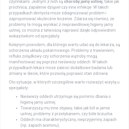
czynnikami. Jednym z nich są
choroby jamy ustnej
, takie jak
próchnica, zapalenie dziąseł czy inne infekcje. W takich
przypadkach dentysta może zdiagnozować problem i
zaproponować skuteczne leczenie. Zdarza się również, że
problemy te mogą wynikać z nieprawidłowej higieny jamy
ustnej, co można z łatwością naprawić dzięki odpowiednim
wskazówkom od specjalisty.
Kolejnym powodem, dla którego warto udać się do lekarza, są
schorzenia układu pokarmowego. Problemy z trawieniem,
refluks żołądkowy czy schorzenia wątroby mogą
manifestować się poprzez nieświeży oddech. W takich
przypadkach lekarz może zalecić dodatkowe badania lub
zmiany w diecie, które pozwolą poprawić stan zdrowia.
Oto sytuacje, w których szczególnie warto rozważyć wizytę u
specjalisty:
Nieświeży oddech utrzymuje się pomimo dbania o
higienę jamy ustnej.
Towarzyszą mu inne objawy, takie jak ból w jamie
ustnej, problemy z przełykaniem, czy bóle brzucha.
Oddech ma charakterystyczny, nieprzyjemny zapach
(np. zapach acetonu).