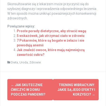
Skonsultowanie się z lekarzem może przyczynić się do
szybszej diagnozy i wprowadzenia odpowiedniego leczenia.
W ten sposób można uniknąć poważniejszych konsekwencji
zdrowotnych.
Powiązane wpisy:
Proste porady dietetyczne, aby stracić wagę
5 wskazówek, jak utrzymać ciało w zdrowiu
7 Pokarmów, które są bogate w żelazo i nie
powodują anemii
Jak znaleźć owoce, które mają najmniejszą
zawartość cukru?
Dieta
,
Uroda
,
Zdrowie
Post
←
JAK SKUTECZNIE
TRENING WIBRACYJNY:
navigation
ĆWICZYĆ W DOMU
JAKIE SĄ JEGO EFEKTY I
PODCZAS PANDEMII?
KORZYŚCI?
→