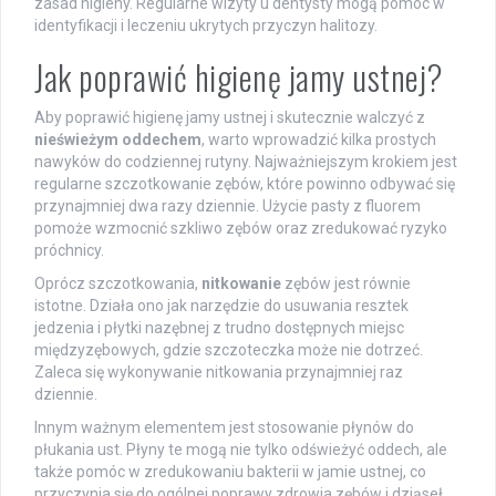
zasad higieny. Regularne wizyty u dentysty mogą pomóc w
identyfikacji i leczeniu ukrytych przyczyn halitozy.
Jak poprawić higienę jamy ustnej?
Aby poprawić higienę jamy ustnej i skutecznie walczyć z
nieświeżym oddechem
, warto wprowadzić kilka prostych
nawyków do codziennej rutyny. Najważniejszym krokiem jest
regularne szczotkowanie zębów, które powinno odbywać się
przynajmniej dwa razy dziennie. Użycie pasty z fluorem
pomoże wzmocnić szkliwo zębów oraz zredukować ryzyko
próchnicy.
Oprócz szczotkowania,
nitkowanie
zębów jest równie
istotne. Działa ono jak narzędzie do usuwania resztek
jedzenia i płytki nazębnej z trudno dostępnych miejsc
międzyzębowych, gdzie szczoteczka może nie dotrzeć.
Zaleca się wykonywanie nitkowania przynajmniej raz
dziennie.
Innym ważnym elementem jest stosowanie płynów do
płukania ust. Płyny te mogą nie tylko odświeżyć oddech, ale
także pomóc w zredukowaniu bakterii w jamie ustnej, co
przyczynia się do ogólnej poprawy zdrowia zębów i dziąseł.