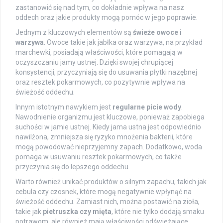
zastanowić się nad tym, co dokładnie wpływa na nasz
oddech oraz jakie produkty mogą pomóc w jego poprawie.
Jednym z kluczowych elementów są
świeże owoce i
warzywa
. Owoce takie jak jabłka oraz warzywa, na przykład
marchewki, posiadają właściwości, które pomagają w
oczyszczaniu jamy ustnej. Dzięki swojej chrupiącej
konsystencji, przyczyniają się do usuwania płytki nazębnej
oraz resztek pokarmowych, co pozytywnie wpływa na
świeżość oddechu.
Innym istotnym nawykiem jest
regularne picie wody
.
Nawodnienie organizmu jest kluczowe, ponieważ zapobiega
suchości w jamie ustnej. Kiedy jama ustna jest odpowiednio
nawilżona, zmniejsza się ryzyko mnożenia bakterii, które
mogą powodować nieprzyjemny zapach. Dodatkowo, woda
pomaga w usuwaniu resztek pokarmowych, co także
przyczynia się do lepszego oddechu.
Warto również unikać produktów o silnym zapachu, takich jak
cebula czy czosnek, które mogą negatywnie wpłynąć na
świeżość oddechu. Zamiast nich, można postawić na zioła,
takie jak
pietruszka czy mięta
, które nie tylko dodają smaku
potrawom, ale również mają właściwości odświeżające