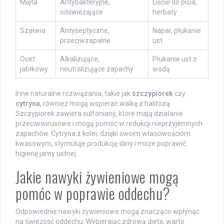
Mięta
Antybakteryjne,
Liście do picia,
odświeżające
herbaty
Szałwia
Antyseptyczne,
Napar, płukanie
przeciwzapalne
ust
Ocet
Alkalizujące,
Płukanie ust z
jabłkowy
neutralizujące zapachy
wodą
Inne naturalne rozwiązania, takie jak
szczypiorek
czy
cytryna
, również mogą wspierać walkę z halitozą.
Szczypiorek zawiera sulfoniany, które mają działanie
przeciwwirusowe i mogą pomóc w redukcji nieprzyjemnych
zapachów. Cytryna z kolei, dzięki swoim właściwościom
kwasowym, stymuluje produkcję śliny i może poprawić
higienę jamy ustnej.
Jakie nawyki żywieniowe mogą
pomóc w poprawie oddechu?
Odpowiednie nawyki żywieniowe mogą znacząco wpłynąć
na świeżość oddechu. Wybierając zdrową dietę, warto