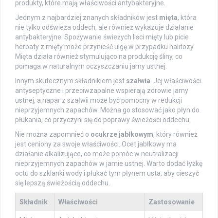
produkty, które mają właściwości antybakteryjne.
Jednym z najbardziej znanych składników jest
mięta
, która
nie tylko odświeża oddech, ale również wykazuje działanie
antybakteryjne. Spożywanie świeżych liści mięty lub picie
herbaty z mięty może przynieść ulgę w przypadku halitozy.
Mięta działa również stymulująco na produkcję śliny, co
pomaga w naturalnym oczyszczaniu jamy ustnej.
Innym skutecznym składnikiem jest
szałwia
. Jej właściwości
antyseptyczne i przeciwzapalne wspierają zdrowie jamy
ustnej, a napar z szałwii może być pomocny w redukcji
nieprzyjemnych zapachów. Można go stosować jako płyn do
płukania, co przyczyni się do poprawy świeżości oddechu.
Nie można zapomnieć o
ocukrze jabłkowym
, który również
jest ceniony za swoje właściwości. Ocet jabłkowy ma
działanie alkalizujące, co może pomóc w neutralizacji
nieprzyjemnych zapachów w jamie ustnej. Warto dodać łyżkę
octu do szklanki wody i płukać tym płynem usta, aby cieszyć
się lepszą świeżością oddechu.
Składnik
Właściwości
Zastosowanie