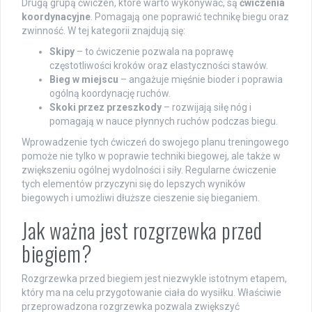
Drugą grupą ćwiczeń, które warto wykonywać, są
ćwiczenia
koordynacyjne
. Pomagają one poprawić technikę biegu oraz
zwinność. W tej kategorii znajdują się:
Skipy
– to ćwiczenie pozwala na poprawę
częstotliwości kroków oraz elastyczności stawów.
Bieg w miejscu
– angażuje mięśnie bioder i poprawia
ogólną koordynację ruchów.
Skoki przez przeszkody
– rozwijają siłę nóg i
pomagają w nauce płynnych ruchów podczas biegu.
Wprowadzenie tych ćwiczeń do swojego planu treningowego
pomoże nie tylko w poprawie techniki biegowej, ale także w
zwiększeniu ogólnej wydolności i siły. Regularne ćwiczenie
tych elementów przyczyni się do lepszych wyników
biegowych i umożliwi dłuższe cieszenie się bieganiem.
Jak ważna jest rozgrzewka przed
biegiem?
Rozgrzewka przed biegiem jest niezwykle istotnym etapem,
który ma na celu przygotowanie ciała do wysiłku. Właściwie
przeprowadzona rozgrzewka pozwala zwiększyć