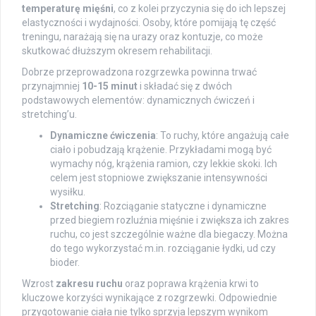
temperaturę mięśni
, co z kolei przyczynia się do ich lepszej
elastyczności i wydajności. Osoby, które pomijają tę część
treningu, narażają się na urazy oraz kontuzje, co może
skutkować dłuższym okresem rehabilitacji.
Dobrze przeprowadzona rozgrzewka powinna trwać
przynajmniej
10-15 minut
i składać się z dwóch
podstawowych elementów: dynamicznych ćwiczeń i
stretching’u.
Dynamiczne ćwiczenia
: To ruchy, które angażują całe
ciało i pobudzają krążenie. Przykładami mogą być
wymachy nóg, krążenia ramion, czy lekkie skoki. Ich
celem jest stopniowe zwiększanie intensywności
wysiłku.
Stretching
: Rozciąganie statyczne i dynamiczne
przed biegiem rozluźnia mięśnie i zwiększa ich zakres
ruchu, co jest szczególnie ważne dla biegaczy. Można
do tego wykorzystać m.in. rozciąganie łydki, ud czy
bioder.
Wzrost
zakresu ruchu
oraz poprawa krążenia krwi to
kluczowe korzyści wynikające z rozgrzewki. Odpowiednie
przygotowanie ciała nie tylko sprzyja lepszym wynikom