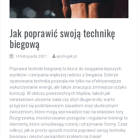
Jak poprawić swoją technikę
biegową
14 listopada 2021
apologet.pl
Poprawa techniki biegowej to klucz do osiągania lepszych
wyników i czerpania większej radości z biegania. Dobrze
opanowana technika pozwala nie tylko na efektywniejsze
wykorzystanie energii, ale także znacząco zmniejsza ryzyko
kontuzji. W obliczu powszechnych błędów, takich jak
niewłaściwe ułożenie ciała czy zbyt długie kroki, warto
przyjrzeć się podstawowym zasadom oraz skutecznym
ćwiczeniom, które mogą wprowadzić nas na właściwe tory.
Rozgrzewka, monitorowanie postępów i regularne treningi to
elementy, które umożliwiają rozwój i utrzymanie formy. Czas
odkryć, jak w prosty sposób można poprawić swoją technikę
biegową i cieszyć się każdym krokiem na trasie!