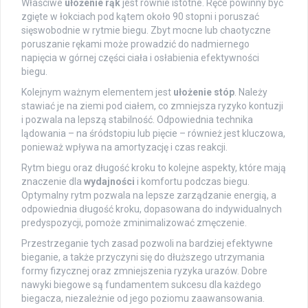
Właściwe
ułożenie rąk
jest równie istotne. Ręce powinny być
zgięte w łokciach pod kątem około 90 stopni i poruszać
sięswobodnie w rytmie biegu. Zbyt mocne lub chaotyczne
poruszanie rękami może prowadzić do nadmiernego
napięcia w górnej części ciała i osłabienia efektywności
biegu.
Kolejnym ważnym elementem jest
ułożenie stóp
. Należy
stawiać je na ziemi pod ciałem, co zmniejsza ryzyko kontuzji
i pozwala na lepszą stabilność. Odpowiednia technika
lądowania – na śródstopiu lub pięcie – również jest kluczowa,
ponieważ wpływa na amortyzację i czas reakcji.
Rytm biegu oraz długość kroku to kolejne aspekty, które mają
znaczenie dla
wydajności
i komfortu podczas biegu.
Optymalny rytm pozwala na lepsze zarządzanie energią, a
odpowiednia długość kroku, dopasowana do indywidualnych
predyspozycji, pomoże zminimalizować zmęczenie.
Przestrzeganie tych zasad pozwoli na bardziej efektywne
bieganie, a także przyczyni się do dłuższego utrzymania
formy fizycznej oraz zmniejszenia ryzyka urazów. Dobre
nawyki biegowe są fundamentem sukcesu dla każdego
biegacza, niezależnie od jego poziomu zaawansowania.