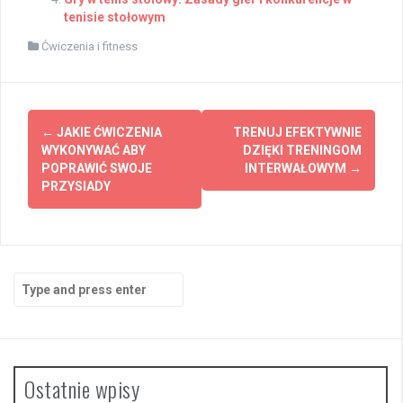
tenisie stołowym
Ćwiczenia i fitness
Post
←
JAKIE ĆWICZENIA
TRENUJ EFEKTYWNIE
navigation
WYKONYWAĆ ABY
DZIĘKI TRENINGOM
POPRAWIĆ SWOJE
INTERWAŁOWYM
→
PRZYSIADY
Search
for:
Ostatnie wpisy