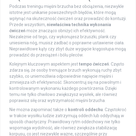
Podczas treningu mięśni brzucha bez obciążenia, niezwykle
istotne jest unikanie powszechnych błędów, które mogą
wpłynąć na skuteczność ćwiczeń oraz prowadzić do kontuzji.
Przede wszystkim,
niewłaściwa technika wykonania
ćwiczeń
może znacząco obniżyć ich efektywność.
Niezależnie od tego, czy wykonujesz brzuszki, plank czy
uniesienia nóg, musisz zadbać o poprawne ustawienie ciała.
Nieprawidłowe kąty czy zbyt duże wygięcie kręgosłupa mogą
prowadzić do przeciążeń i bólu pleców.
Kolejnym kluczowym aspektem jest
tempo ćwiczeń
. Często
zdarza się, że osoby trenujące brzuch wykonują ruchy zbyt
szybko, co uniemożliwia odpowiednie napięcie mięśni i
zmniejsza ich efektywność. Skoncentruj się na powolnym i
kontrolowanym wykonaniu każdego powtórzenia. Dzięki
temu nie tylko chwilowo zwiększysz wysiłek, ale również
poprawisz siłę oraz wytrzymałość mięśni brzucha.
Nie można zapominać także o
kontroli oddechu
. Częstokroć
w trakcie wysiłku ludzie zatrzymują oddech lub oddychają w
sposób chaotyczny. Prawidłowy rytm oddechowy nie tylko
wspomaga wydolność, ale również zwiększa stabilizację
korpusu, co jest niezwykle ważne, szczególnie przy