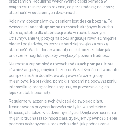
oraz ramion. Regularne wykonywanie deski pomaga w
osiągnięciu silniejszego rdzenia, co przekłada się na lepszą
stabilność w codziennych działaniach.
Kolejnym doskonałym ćwiczeniem jest
deska boczna
. To
ćwiczenie koncentruje się na mięśniach skośnych brzucha,
które są istotne dla stabilizacji ciała w ruchu bocznym.
Utrzymywanie tej pozycji na boku angażuje również mięśnie
bioder i pośladków, co jeszcze bardziej zwiększa naszą
stabilność. Warto dodać warianty deski bocznej, takie jak
unoszenie nogi lub ręki, aby zwiększyć poziom trudności.
Nie można zapomnieć o różnych rodzajach
pompek
, które
również angażują mięśnie brzucha. W zależności od wariantu
pompek, można dodatkowo aktywować różne grupy
mięśniowe. Na przykład, pompki z nogami na podwyższeniu
intensyfikują pracę całego korpusu, co przyczynia się do
lepszej stabilności i siły.
Regularne włączanie tych ćwiczeń do swojego planu
treningowego przynosi korzyści nie tylko w kontekście
fitnessu, ale także w codziennym życiu. Dzięki wzmocnieniu
mięśni brzucha i stabilności ciała, zyskujemy pewność siebie
podczas wykonywania prostych zadań, jak podnoszenie