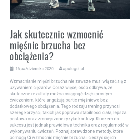
Jak skutecznie wzmocnić
mięśnie brzucha bez
obciążenia?
16 października 2020
apologet.pl
Wzmacnianie mięśni brzucha nie zawsze musi wiązać się z
używaniem ciężarów. Coraz więcej osób odkrywa, że
skuteczne rezultaty można osiągnąć dzięki prostym
ćwiczeniom, które angażują partie mięśniowe bez
dodatkowego obciążenia. Tego rodzaju trening przynosi
szereg korzyści, takich jak poprawa stabilności ciała, lepsza
postawa oraz zmniejszone ryzyko kontuzji. Kluczem do
sukcesu jest jednak prawidłowa technika oraz regularność w
wykonywaniu ćwiczeń. Poznaj sprawdzone metody, które
pomogą Ci wzmocnić mięśnie brzucha i cieszyć się ich