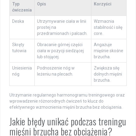
Typ
Opis
Korzyści
ćwiczenia
Deska
Utrzymywanie ciała w linii
Wzmacnia
prostej na
stabilność i siłę
przedramionach i palcach.
core.
Skręty
Obracanie górnej części
Angażuje
tułowia
ciała w pozycji siedzącej
mięśnie skośne
lub stojącej.
brzucha.
Uniesienia
Podnoszenie nóg w
Zwiększa siłę
nóg
leżeniu na plecach.
dolnych mięśni
brzucha.
Utrzymanie regularnego harmonogramu treningowego oraz
wprowadzenie różnorodnych ćwiczeń to klucz do
efektywnego wzmocnienia mięśni brzucha bez obciążenia.
Jakie błędy unikać podczas treningu
mięśni brzucha bez obciążenia?