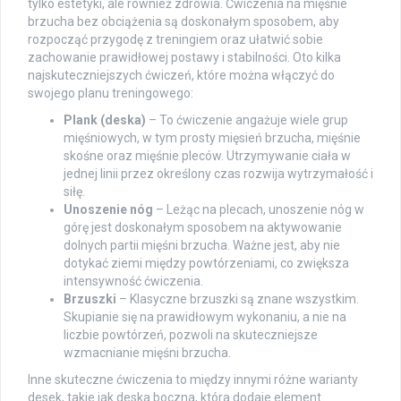
tylko estetyki, ale również zdrowia. Ćwiczenia na mięśnie
brzucha bez obciążenia są doskonałym sposobem, aby
rozpocząć przygodę z treningiem oraz ułatwić sobie
zachowanie prawidłowej postawy i stabilności. Oto kilka
najskuteczniejszych ćwiczeń, które można włączyć do
swojego planu treningowego:
Plank (deska)
– To ćwiczenie angażuje wiele grup
mięśniowych, w tym prosty mięsień brzucha, mięśnie
skośne oraz mięśnie pleców. Utrzymywanie ciała w
jednej linii przez określony czas rozwija wytrzymałość i
siłę.
Unoszenie nóg
– Leżąc na plecach, unoszenie nóg w
górę jest doskonałym sposobem na aktywowanie
dolnych partii mięśni brzucha. Ważne jest, aby nie
dotykać ziemi między powtórzeniami, co zwiększa
intensywność ćwiczenia.
Brzuszki
– Klasyczne brzuszki są znane wszystkim.
Skupianie się na prawidłowym wykonaniu, a nie na
liczbie powtórzeń, pozwoli na skuteczniejsze
wzmacnianie mięśni brzucha.
Inne skuteczne ćwiczenia to między innymi różne warianty
desek, takie jak deska boczna, która dodaje element