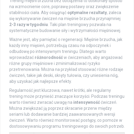
Trening mięśni brzucha bez obciążenia to doskonały sposób
na wzmocnienie core, poprawę postawy oraz zwiększenie
stabilności ciała. Aby osiągnąć
optymalne rezultaty
, zaleca
się wykonywanie ćwiczeń na mięśnie brzucha przynajmniej
2-3 razy w tygodniu
. Taki plan treningowy pozwala na
systematyczne budowanie siły i wytrzymałości mięśniowej.
Ważne jest, aby pamiętać o regeneracji. Mięśnie brzucha, jak
każdy inny mięsień, potrzebują czasu na odpoczynek i
odbudowę po intensywnym treningu. Dlatego warto
wprowadzać
różnorodność
w ćwiczeniach, aby angażować
różne grupy mięśniowe i zminimalizować ryzyko
przetrenowania. Można na przykład stosować różne rodzaje
ćwiczeń, takie jak deski, skręty tułowia, czy uniesienia nóg,
aby uzyskać jak najlepsze efekty.
Regularność jest kluczowa; nawet krótki, ale regularny
trening może przynieść znaczące korzyści. Podczas treningu
warto również zwracać uwagę na
intensywność
ćwiczeń.
Można zwiększać ją poprzez skracanie przerw między
seriami lub dodawanie bardziej zaawansowanych wersji
ćwiczeń. Warto również monitorować postępy, co pomoże w
dostosowywaniu programu treningowego do swoich potrzeb.