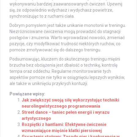
wykonywaniu bardziej zaawansowanych ćwiczeń. Upewnij
się, że odpowiednio wdychasz i wydychasz powietrze,
synchronizując to z ruchami ciała.
Dobrym pomysłem jest także unikanie monotonii w treningu.
Niezróżnicowane ćwiczenia mogą prowadzić do stagnacji
postępów i znużenia. Warto wprowadzać nowości, zmieniać
pozycje, czy modyfikować trudność niektórych ruchów, co
pomoże zmotywować się do dalszego treningu.
Podsumowując, kluczem do skutecznego treningu mięśni
brzucha bez obciążenia jest dbałość o technikę, kontrolę
tempa oraz oddechu. Regularne monitorowanie tych
aspektów pomoże nie tylko w osiągnięciu lepszych wyników,
ale także w uniknięciu przykrych kontuzji.
Powiązane wpisy:
Jak zwiększyć swoją siłę wykorzystując techniki
neurolingwistycznego programowania
Street dance – taniec pełen energii i wyrazu
artystycznego
Rozpiętki z hantlami: Efektywne ćwiczenie
wzmacniające mięśnie klatki piersiowej
Gry w tenis stołowy: Zasady gier i konkurencje w