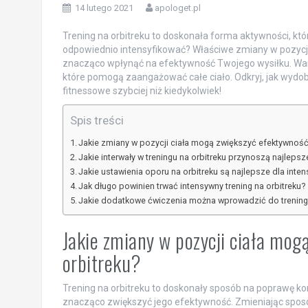
14 lutego 2021
apologet.pl
Trening na orbitreku to doskonała forma aktywności, któr
odpowiednio intensyfikować? Właściwe zmiany w pozycji
znacząco wpłynąć na efektywność Twojego wysiłku. War
które pomogą zaangażować całe ciało. Odkryj, jak wydob
fitnessowe szybciej niż kiedykolwiek!
Spis treści
Jakie zmiany w pozycji ciała mogą zwiększyć efektywność 
Jakie interwały w treningu na orbitreku przynoszą najlepsze
Jakie ustawienia oporu na orbitreku są najlepsze dla inte
Jak długo powinien trwać intensywny trening na orbitreku?
Jakie dodatkowe ćwiczenia można wprowadzić do treningu
Jakie zmiany w pozycji ciała mog
orbitreku?
Trening na orbitreku to doskonały sposób na poprawę kon
znacząco zwiększyć jego efektywność. Zmieniając sposób