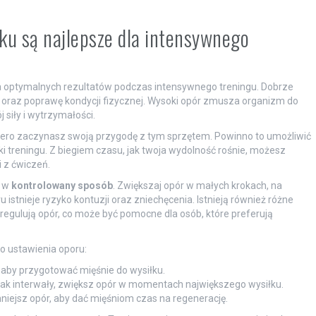
eku są najlepsze dla intensywnego
ia optymalnych rezultatów podczas intensywnego treningu. Dobrze
i oraz poprawę kondycji fizycznej. Wysoki opór zmusza organizm do
siły i wytrzymałości.
opiero zaczynasz swoją przygodę z tym sprzętem. Powinno to umożliwić
i treningu. Z biegiem czasu, jak twoja wydolność rośnie, możesz
 z ćwiczeń.
o w
kontrolowany sposób
. Zwiększaj opór w małych krokach, na
 istnieje ryzyko kontuzji oraz zniechęcenia. Istnieją również różne
regulują opór, co może być pomocne dla osób, które preferują
 ustawienia oporu:
 aby przygotować mięśnie do wysiłku.
 jak interwały, zwiększ opór w momentach największego wysiłku.
ejsz opór, aby dać mięśniom czas na regenerację.