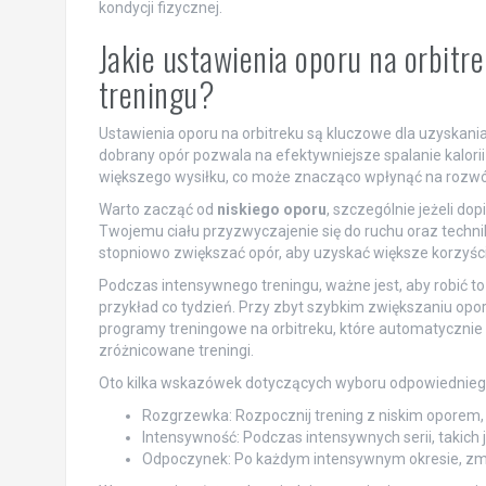
kondycji fizycznej.
Jakie ustawienia oporu na orbitr
treningu?
Ustawienia oporu na orbitreku są kluczowe dla uzyskan
dobrany opór pozwala na efektywniejsze spalanie kalori
większego wysiłku, co może znacząco wpłynąć na rozwój 
Warto zacząć od
niskiego oporu
, szczególnie jeżeli d
Twojemu ciału przyzwyczajenie się do ruchu oraz technik
stopniowo zwiększać opór, aby uzyskać większe korzyści
Podczas intensywnego treningu, ważne jest, aby robić t
przykład co tydzień. Przy zbyt szybkim zwiększaniu oporu
programy treningowe na orbitreku, które automatycznie 
zróżnicowane treningi.
Oto kilka wskazówek dotyczących wyboru odpowiedniego
Rozgrzewka: Rozpocznij trening z niskim oporem,
Intensywność: Podczas intensywnych serii, takich
Odpoczynek: Po każdym intensywnym okresie, zmni