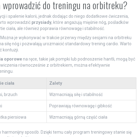
 wprowadzić do treningu na orbitreku?
ji i spalenie kalorii, jednak dodając do niego dodatkowe ćwiczenia,
arto wprowadzić
przysiady
, które angażują mięśnie nóg, pośladków
ie ciała, ale również poprawia równowagę i stabilność.
. Można je wykonywać w trakcie przerwy między sesjami na orbitreku
na siłę nóg i pozwalają urozmaicić standardowy trening cardio. Warto
 kontuzji.
ia oporowe
na ręce, takie jak pompki lub podnoszenie hantli, mogą być
wiczenia równocześnie z orbitrekiem, można efektywnie
eningu.
ie ciała
Zalety
ki, brzuch
Wzmacniają siłę i stabilność
ki
Poprawiają równowagę i gibkość
tka piersiowa
Wzmacniają górną część ciała
w harmonijny sposób. Dzięki temu cały program treningowy stanie się