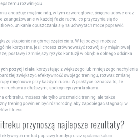
 lepszemu rozwinięciu.
niu angażuje mięśnie nóg, w tym czworogłowe, ścięgna udowe oraz
e zaangażowanie w każdej fazie ruchu, co przyczynia się do
odatkowo, unikanie opuszczania się na uchwytach może poprawić
sze skupienie na górnej części ciała. W tej pozycji możesz
ólnie korzystne, jeśli chcesz zrównoważyć rozwój siły mięśniowej
epszej postawy i zmniejszy ryzyko kontuzji w obrębie dolnego odcinka
ch pozycji ciała
, korzystając z większego lub mniejszego nachylenia
 bardziej zwiększyć efektywność swojego treningu, rozważ zmianę
rupy mięśniowe przy każdym ruchu. W praktyce oznacza to, że
i ruchami a dłuższymi, spokojniejszymi krokami.
a orbitreku, możesz nie tylko urozmaicić trening, ale także
ny trening powinien być różnorodny, aby zapobiegać stagnacji w
lów fitness.
itreku przynoszą najlepsze rezultaty?
efektywnych metod poprawy kondycji oraz spalania kalorii.