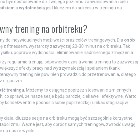
inno być dostosowane do Twojego poziomu zaawansowania i celu
siłkiem
a
wydolnością
jest kluczem do sukcesu w treningu na
ywny trening na orbitreku?
ny do indywidualnych możliwości oraz celów treningowych. Dla
osób
dę z fitnessem, wystarczy zazwyczaj 20-30 minut na orbitreku. Tak
ysiłku, poprawę wydolności i eliminowanie nadmiernego zmęczenia.
zy regularnie trenują, odpowiedni czas trwania treningu to zazwyczaj
większyć efekty pracy nad wytrzymałością i spalaniem tkanki
ntensywny trening nie powinien prowadzić do przetrenowania, dlatego
z organizm.
ść treningu
. Możemy to osiągnąć poprzez stosowanie zmiennych
co sprawi, że nasze sesje będą bardziej ciekawe i efektywne. Warto
by konsekwentnie podnosić sobie poprzeczkę i unikać stagnacji w
 ciała, dłuższe sesje na orbitreku mogą być szczególnie korzystne.
metabolizmu. Ważne jest, aby oprócz samych treningów, zwrócić uwagę
e na nasze wyniki.