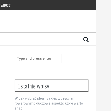
ywności
Search
for:
Ostatnie wpisy
Jak wybrać idealny sklep z częściami
rowerowymi: kluczowe aspekty, które warto
znać