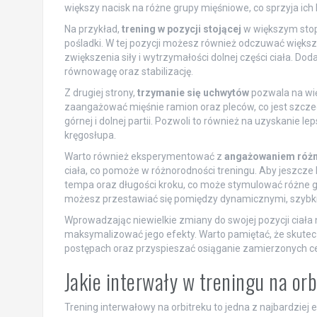
większy nacisk na różne grupy mięśniowe, co sprzyja ich
Na przykład,
trening w pozycji stojącej
w większym stop
pośladki. W tej pozycji możesz również odczuwać większ
zwiększenia siły i wytrzymałości dolnej części ciała. D
równowagę oraz stabilizację.
Z drugiej strony,
trzymanie się uchwytów
pozwala na więk
zaangażować mięśnie ramion oraz pleców, co jest szczeg
górnej i dolnej partii. Pozwoli to również na uzyskanie l
kręgosłupa.
Warto również eksperymentować z
angażowaniem różny
ciała, co pomoże w różnorodności treningu. Aby jeszcze
tempa oraz długości kroku, co może stymulować różne g
możesz przestawiać się pomiędzy dynamicznymi, szybkim
Wprowadzając niewielkie zmiany do swojej pozycji ciała n
maksymalizować jego efekty. Warto pamiętać, że skutecz
postępach oraz przyspieszać osiąganie zamierzonych ce
Jakie interwały w treningu na orb
Trening interwałowy na orbitreku to jedna z najbardziej 