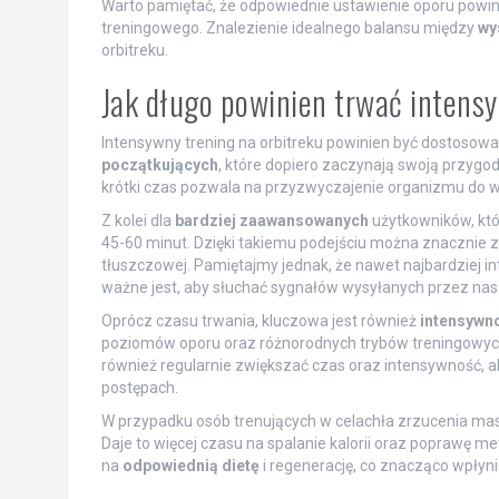
Warto pamiętać, że odpowiednie ustawienie oporu pow
treningowego. Znalezienie idealnego balansu między
wy
orbitreku.
Jak długo powinien trwać intens
Intensywny trening na orbitreku powinien być dostosowa
początkujących
, które dopiero zaczynają swoją przygo
krótki czas pozwala na przyzwyczajenie organizmu do w
Z kolei dla
bardziej zaawansowanych
użytkowników, któr
45-60 minut. Dzięki takiemu podejściu można znacznie z
tłuszczowej. Pamiętajmy jednak, że nawet najbardziej i
ważne jest, aby słuchać sygnałów wysyłanych przez nas
Oprócz czasu trwania, kluczowa jest również
intensywno
poziomów oporu oraz różnorodnych trybów treningowych, 
również regularnie zwiększać czas oraz intensywność, a
postępach.
W przypadku osób trenujących w celachła zrzucenia masy
Daje to więcej czasu na spalanie kalorii oraz poprawę 
na
odpowiednią dietę
i regenerację, co znacząco wpłyni