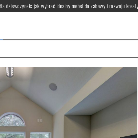
dla dziewczynek: jak wybrać idealny mebel do zabawy i rozwoju kreat
(dla wrażliwej i trądzikowej) – jak wdrożyć
a bariery bez ryzyka „zapychania”
ry faktycznie robi robotę (zależnie od celu)
 chaosu (protokół obserwacji i wnioski)
erowymi: kluczowe aspekty, które warto znać