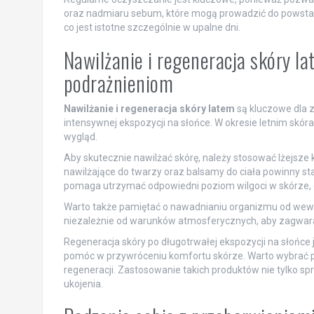
oraz nadmiaru sebum, które mogą prowadzić do powstawa
co jest istotne szczególnie w upalne dni.
Nawilżanie i regeneracja skóry la
podrażnieniom
Nawilżanie i regeneracja skóry latem
są kluczowe dla 
intensywnej ekspozycji na słońce. W okresie letnim sk
wygląd.
Aby skutecznie nawilżać skórę, należy stosować lżejsze k
nawilżające do twarzy oraz balsamy do ciała powinny stać
pomaga utrzymać odpowiedni poziom wilgoci w skórze, co 
Warto także pamiętać o nawadnianiu organizmu od wewnąt
niezależnie od warunków atmosferycznych, aby zagwaran
Regeneracja skóry po długotrwałej ekspozycji na słońce
pomóc w przywróceniu komfortu skórze. Warto wybrać pr
regeneracji. Zastosowanie takich produktów nie tylko sprz
ukojenia.