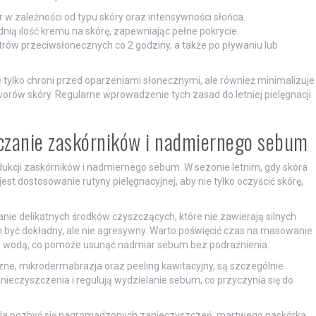
tr w zależności od typu skóry oraz intensywności słońca.
ią ilość kremu na skórę, zapewniając pełne pokrycie.
trów przeciwsłonecznych co 2 godziny, a także po pływaniu lub
 tylko chroni przed oparzeniami słonecznymi, ale również minimalizuje
rów skóry. Regularne wprowadzenie tych zasad do letniej pielęgnacji
iczanie zaskórników i nadmiernego sebum
ukcji zaskórników i nadmiernego sebum. W sezonie letnim, gdy skóra
st dostosowanie rutyny pielęgnacyjnej, aby nie tylko oczyścić skórę,
anie delikatnych środków czyszczących, które nie zawierają silnych
 być dokładny, ale nie agresywny. Warto poświęcić czas na masowanie
tnią wodą, co pomoże usunąć nadmiar sebum bez podrażnienia.
zne, mikrodermabrazja oraz peeling kawitacyjny, są szczególnie
nieczyszczenia i regulują wydzielanie sebum, co przyczynia się do
ala pozbyć się nagromadzonych zanieczyszczeń, martwego naskórka