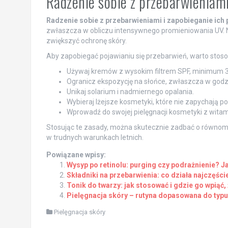
Radzenie sobie z przebarwieniam
Radzenie sobie z przebarwieniami i zapobieganie ich
zwłaszcza w obliczu intensywnego promieniowania UV. N
zwiększyć ochronę skóry.
Aby zapobiegać pojawianiu się przebarwień, warto stoso
Używaj kremów z wysokim filtrem SPF, minimum 30, 
Ogranicz ekspozycję na słońce, zwłaszcza w godz
Unikaj solarium i nadmiernego opalania.
Wybieraj lżejsze kosmetyki, które nie zapychają p
Wprowadź do swojej pielęgnacji kosmetyki z witami
Stosując te zasady, można skutecznie zadbać o równomi
w trudnych warunkach letnich.
Powiązane wpisy:
Wysyp po retinolu: purging czy podrażnienie? Ja
Składniki na przebarwienia: co działa najczęściej
Tonik do twarzy: jak stosować i gdzie go wpiąć, 
Pielęgnacja skóry – rutyna dopasowana do typu
Pielęgnacja skóry