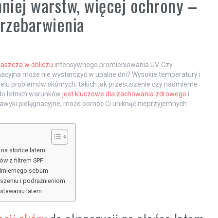
mniej warstw, więcej ochrony –
przebarwienia
łaszcza w obliczu
intensywnego promieniowania UV. Czy
nacyjna może nie wystarczyć w upalne dni? Wysokie temperatury i
elu problemów skórnych, takich jak przesuszenie czy nadmierne
do letnich warunków
jest kluczowe dla zachowania zdrowego
i
awyki pielęgnacyjne, może pomóc Ci uniknąć nieprzyjemnych
 na słońce latem
w z filtrem SPF
nadmiernego sebum
uszeniu i podrażnieniom
wstawaniu latem