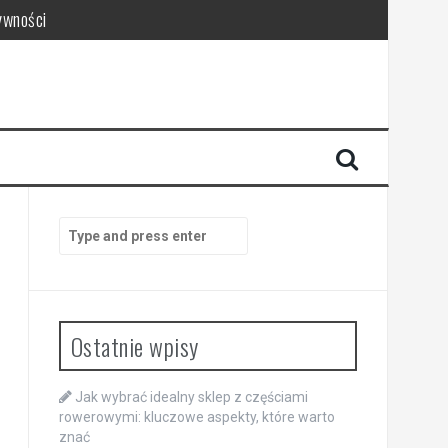
ywności
Search
for:
Ostatnie wpisy
Jak wybrać idealny sklep z częściami
rowerowymi: kluczowe aspekty, które warto
znać