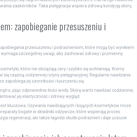
nia zaskórników. Taka pielęgnacja wspiera zdrową kondycję skóry,
tem: zapobieganie przesuszeniu i
zapobiegania przesuszeniu i podrażnieniom, które mogą być wynikiem
óra wymaga szczególnej uwagi, aby zachować zdrowy i promienny
osmetyki, które nie obciążają cery i szybko się wchłaniają. Kremy
 się częścią codziennej rutyny pielęgnacyjnej. Regularne nawilżanie
zapobiega jej szorstkości i łuszczeniu się.
rz, pijąc odpowiednie ilości wody. Skórę warto nawilżać codziennie,
tować jej elastyczność i zdrowy wygląd.
 jest kluczowa. Używanie nawilżających i kojących kosmetyków może
eparaty bogate w składniki odżywcze, które wspierają proces
yja regeneracji, ale także łagodzi skutki podrażnień i daje uczucie