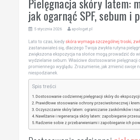
Pielęgnacja skóry latem: 
jak ogarnąć SPF, sebum i 
5 stycznia 2026
apologet.pl
Lato to czas, kiedy
skóra wymaga szczególnej troski, zw
zastanawiałeś się, dlaczego Twoja zwykła rutyna pielęg
zwiększona ekspozycja na słońce mogą prowadzić do wi
wydzielanie sebum. Właściwe dostosowanie pielęgnacji 
promiennego wyglądu. Zrozumienie, jak zmienić swoje n
niespodzianek.
Spis treści
Dostosowanie codziennej pielęgnacji skóry do ekspozycji
Prawidłowe stosowanie ochrony przeciwsłonecznej i kremó
Oczyszczanie skóry latem: ograniczanie zaskórników i 
Nawilżanie i regeneracja skóry latem: zapobieganie przes
Radzenie sobie z przebarwieniami i zapobieganie ich po