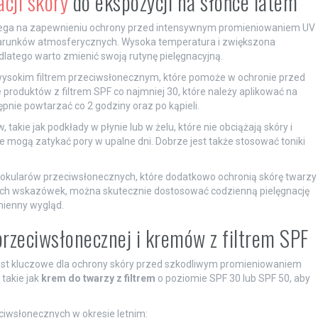
acji skóry
do ekspozycji na słońce latem
ega na zapewnieniu ochrony przed intensywnym promieniowaniem UV
arunków atmosferycznych. Wysoka temperatura i zwiększona
latego warto zmienić swoją rutynę pielęgnacyjną.
ysokim filtrem przeciwsłonecznym, które pomoże w ochronie przed
produktów z filtrem SPF co najmniej 30, które należy aplikować na
pnie powtarzać co 2 godziny oraz po kąpieli.
kie jak podkłady w płynie lub w żelu, które nie obciążają skóry i
re mogą zatykać pory w upalne dni. Dobrze jest także stosować toniki
 okularów przeciwsłonecznych, które dodatkowo ochronią skórę twarzy
ych wskazówek, można skutecznie dostosować codzienną pielęgnację
mienny wygląd.
rzeciwsłonecznej i kremów z filtrem SPF
est kluczowe dla ochrony skóry przed szkodliwym promieniowaniem
takie jak
krem do twarzy z filtrem
o poziomie SPF 30 lub SPF 50, aby
ciwsłonecznych w okresie letnim: