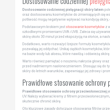
Dostosowanie codziennej
pielęgn
Dostosowanie codziennej pielęgnacji skóry latem
pol
oraz dostosowaniu kosmetyków do zmieniających się w
potliwość mogą negatywnie wpływać na kondycję skóry, d
Podstawowym krokiem jest
stosowanie kosmetyków
z w
szkodliwymi promieniami UVA i UVB. Zaleca się używanie 
skórę około 30 minut przed ekspozycją na słońce, a nastę
Dodatkowo, warto rozważyć lżejsze formuły kosmetyków, ta
pozwalają jej oddychać. Unikaj ciężkich kosmetyków, któ
na bazie wody lub aloesu, które nawilżą i odświeżą skórę.
Warto również pamiętać o noszeniu nakrycia głowy oraz
przed nadmiernym nasłonecznieniem. Stosując się do t
skóry do letnich warunków, zapewniając jej zdrowy i pro
Prawidłowe stosowanie ochrony p
Prawidłowe stosowanie ochrony przeciwsłonecznej
j
UV. Należy wybierać kremy z filtrem przeciwsłonecznym, 
skutecznie chronić skórę.
Oto kluczowe zasady dotyczące stosowania filtrów prze