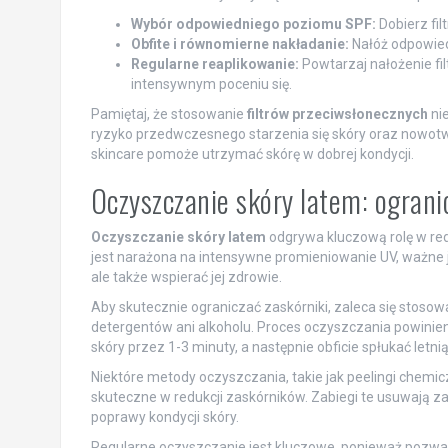
Wybór odpowiedniego poziomu SPF:
Dobierz fil
Obfite i równomierne nakładanie:
Nałóż odpowiedn
Regularne reaplikowanie:
Powtarzaj nałożenie fil
intensywnym poceniu się.
Pamiętaj, że stosowanie
filtrów przeciwsłonecznych
nie
ryzyko przedwczesnego starzenia się skóry oraz nowotwo
skincare pomoże utrzymać skórę w dobrej kondycji.
Oczyszczanie skóry latem: ogran
Oczyszczanie skóry latem
odgrywa kluczową rolę w red
jest narażona na intensywne promieniowanie UV, ważne je
ale także wspierać jej zdrowie.
Aby skutecznie ograniczać zaskórniki, zaleca się stosow
detergentów ani alkoholu. Proces oczyszczania powinien
skóry przez 1-3 minuty, a następnie obficie spłukać le
Niektóre metody oczyszczania, takie jak peelingi chemic
skuteczne w redukcji zaskórników. Zabiegi te usuwają za
poprawy kondycji skóry.
Regularne oczyszczanie jest kluczowe, ponieważ pozw