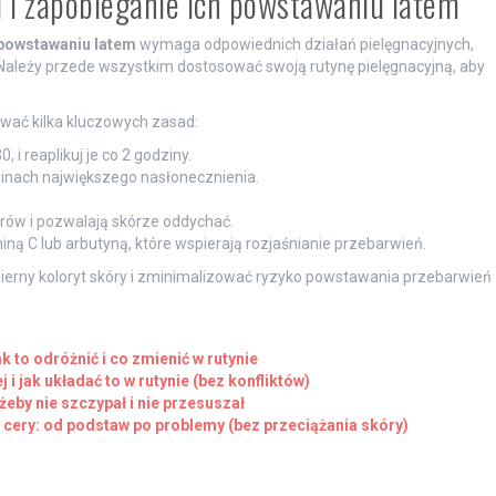
i i zapobieganie ich powstawaniu latem
 powstawaniu latem
wymaga odpowiednich działań pielęgnacyjnych,
ależy przede wszystkim dostosować swoją rutynę pielęgnacyjną, aby
wać kilka kluczowych zasad:
i reaplikuj je co 2 godziny.
inach największego nasłonecznienia.
orów i pozwalają skórze oddychać.
ną C lub arbutyną, które wspierają rozjaśnianie przebarwień.
erny koloryt skóry i zminimalizować ryzyko powstawania przebarwień
k to odróżnić i co zmienić w rutynie
 i jak układać to w rutynie (bez konfliktów)
żeby nie szczypał i nie przesuszał
 cery: od podstaw po problemy (bez przeciążania skóry)