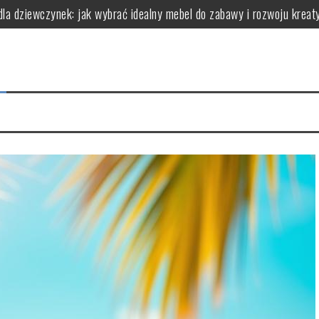
dla dziewczynek: jak wybrać idealny mebel do zabawy i rozwoju kreat
(dla wrażliwej i trądzikowej) – jak wdrożyć
a bariery bez ryzyka „zapychania”
ry faktycznie robi robotę (zależnie od celu)
 chaosu (protokół obserwacji i wnioski)
erowymi: kluczowe aspekty, które warto znać