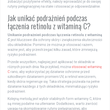
zobaczyć pozytywne efekty, należy wprowadzić je do swojej
rutyny pielęgnacyjnej na stałe i stosować je odpowiedzialnie.
Jak unikać podrażnień podczas
łączenia retinolu z witaminą C?
Unikanie podrażnień podczas łączenia retinolu z witaminą
C
jest kluczowe dla ochrony skóry i zwiększenia skuteczności
obu składników. Pomimo że można je stosować razem,
ważne jest, aby przestrzegać kilku zasad, które zmniejszą
ryzyko podrażnień.
Przede wszystkim, najlepiej jest aplikować te składniki w
różnych porach dnia. Na przykład, można
stosować witaminę
C
rano, aby wykorzystać jej działanie ochronne przed
szkodliwym działaniem promieni UV, a retinol wieczorem,
kiedy skóra regeneruje się. Taka strategia pozwala na pełne
działanie każdego z tych składników, minimalizując ryzyko
podrażnień.
Kolejną metodą jest wybór stabilnych form witaminy C, które
są mniej podatne na utlenianie. Dodatkowo, warto zwrócić
uwagę na skompilowanie rutyny pielęgnacyjnej, aby