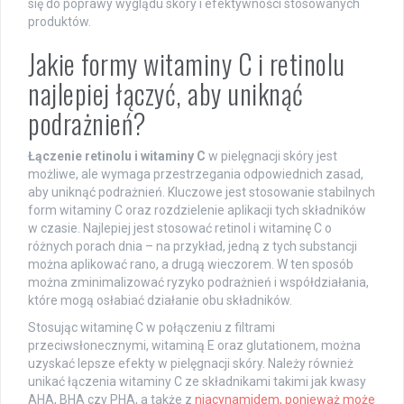
się do poprawy wyglądu skóry i efektywności stosowanych
produktów.
Jakie formy witaminy C i retinolu
najlepiej łączyć, aby uniknąć
podrażnień?
Łączenie retinolu i witaminy C
w pielęgnacji skóry jest
możliwe, ale wymaga przestrzegania odpowiednich zasad,
aby uniknąć podrażnień. Kluczowe jest stosowanie stabilnych
form witaminy C oraz rozdzielenie aplikacji tych składników
w czasie. Najlepiej jest stosować retinol i witaminę C o
różnych porach dnia – na przykład, jedną z tych substancji
można aplikować rano, a drugą wieczorem. W ten sposób
można zminimalizować ryzyko podrażnień i współdziałania,
które mogą osłabiać działanie obu składników.
Stosując witaminę C w połączeniu z filtrami
przeciwsłonecznymi, witaminą E oraz glutationem, można
uzyskać lepsze efekty w pielęgnacji skóry. Należy również
unikać łączenia witaminy C ze składnikami takimi jak kwasy
AHA, BHA czy PHA, a także z
niacynamidem, ponieważ może