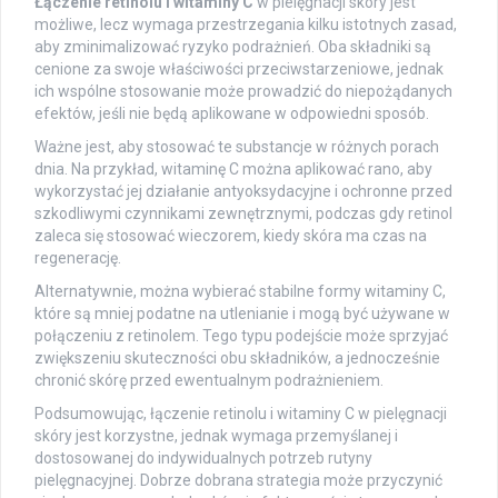
Łączenie retinolu i witaminy C
w pielęgnacji skóry jest
możliwe, lecz wymaga przestrzegania kilku istotnych zasad,
aby zminimalizować ryzyko podrażnień. Oba składniki są
cenione za swoje właściwości przeciwstarzeniowe, jednak
ich wspólne stosowanie może prowadzić do niepożądanych
efektów, jeśli nie będą aplikowane w odpowiedni sposób.
Ważne jest, aby stosować te substancje w różnych porach
dnia. Na przykład, witaminę C można aplikować rano, aby
wykorzystać jej działanie antyoksydacyjne i ochronne przed
szkodliwymi czynnikami zewnętrznymi, podczas gdy retinol
zaleca się stosować wieczorem, kiedy skóra ma czas na
regenerację.
Alternatywnie, można wybierać stabilne formy witaminy C,
które są mniej podatne na utlenianie i mogą być używane w
połączeniu z retinolem. Tego typu podejście może sprzyjać
zwiększeniu skuteczności obu składników, a jednocześnie
chronić skórę przed ewentualnym podrażnieniem.
Podsumowując, łączenie retinolu i witaminy C w pielęgnacji
skóry jest korzystne, jednak wymaga przemyślanej i
dostosowanej do indywidualnych potrzeb rutyny
pielęgnacyjnej. Dobrze dobrana strategia może przyczynić