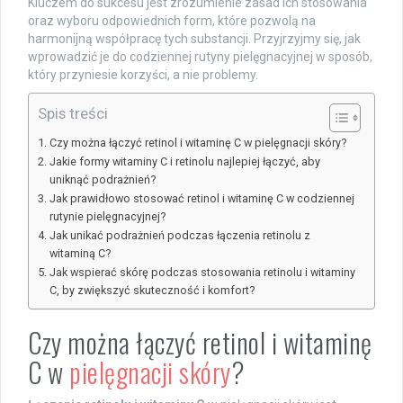
Kluczem do sukcesu jest zrozumienie zasad ich stosowania
oraz wyboru odpowiednich form, które pozwolą na
harmonijną współpracę tych substancji. Przyjrzyjmy się, jak
wprowadzić je do codziennej rutyny pielęgnacyjnej w sposób,
który przyniesie korzyści, a nie problemy.
Spis treści
Czy można łączyć retinol i witaminę C w pielęgnacji skóry?
Jakie formy witaminy C i retinolu najlepiej łączyć, aby
uniknąć podrażnień?
Jak prawidłowo stosować retinol i witaminę C w codziennej
rutynie pielęgnacyjnej?
Jak unikać podrażnień podczas łączenia retinolu z
witaminą C?
Jak wspierać skórę podczas stosowania retinolu i witaminy
C, by zwiększyć skuteczność i komfort?
Czy można łączyć retinol i witaminę
C w
pielęgnacji skóry
?