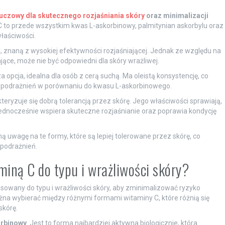
luczowy dla skutecznego rozjaśniania skóry
oraz minimalizacji
 to przede wszystkim kwas L-askorbinowy, palmitynian askorbylu oraz
łaściwości.
, znaną z wysokiej efektywności rozjaśniającej. Jednak ze względu na
jące, może nie być odpowiedni dla skóry wrażliwej.
sza opcja, idealna dla osób z cerą suchą. Ma oleistą konsystencję, co
ko podrażnień w porównaniu do kwasu L-askorbinowego.
kteryzuje się dobrą tolerancją przez skórę. Jego właściwości sprawiają,
jednocześnie wspiera skuteczne rozjaśnianie oraz poprawia kondycję
 uwagę na te formy, które są lepiej tolerowane przez skórę, co
podrażnień.
miną C do typu i wrażliwości skóry?
sowany do typu i wrażliwości skóry, aby zminimalizować ryzyko
na wybierać między różnymi formami witaminy C, które różnią się
skórę.
rbinowy
. Jest to forma najbardziej aktywna biologicznie, która