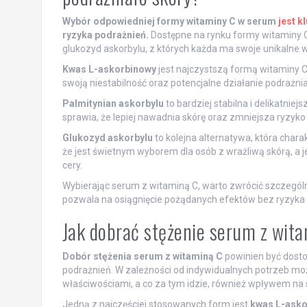
Wybór odpowiedniej formy witaminy C w serum
jest k
ryzyka podrażnień.
Dostępne na rynku formy witaminy C
glukozyd askorbylu, z których każda ma swoje unikalne w
Kwas L-askorbinowy
jest najczystszą formą witaminy C
swoją niestabilność oraz potencjalne działanie podrażnia
Palmitynian askorbylu
to bardziej stabilna i delikatniej
sprawia, że lepiej nawadnia skórę oraz zmniejsza ryzy
Glukozyd askorbylu
to kolejna alternatywa, która chara
że jest świetnym wyborem dla osób z wrażliwą skórą, a 
cery.
Wybierając serum z witaminą C, warto zwrócić szczególną
pozwala na osiągnięcie pożądanych efektów bez ryzyka 
Jak dobrać stężenie serum z wita
Dobór stężenia serum z witaminą C
powinien być dosto
podrażnień. W zależności od indywidualnych potrzeb moż
właściwościami, a co za tym idzie, również wpływem na 
Jedną z najczęściej stosowanych form jest
kwas L-asko