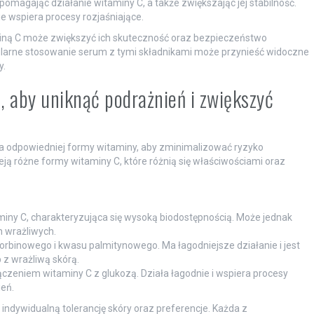
spomagając działanie witaminy C, a także zwiększając jej stabilność.
 wspiera procesy rozjaśniające.
ną C może zwiększyć ich skuteczność oraz bezpieczeństwo
gularne stosowanie serum z tymi składnikami może przynieść widoczne
y.
 aby uniknąć podrażnień i zwiększyć
odpowiedniej formy witaminy, aby zminimalizować ryzyko
eją różne formy witaminy C, które różnią się właściwościami oraz
iny C, charakteryzująca się wysoką biodostępnością. Może jednak
 wrażliwych.
orbinowego i kwasu palmitynowego. Ma łagodniejsze działanie i jest
 z wrażliwą skórą.
ączeniem witaminy C z glukozą. Działa łagodnie i wspiera procesy
ień.
indywidualną tolerancję skóry oraz preferencje. Każda z