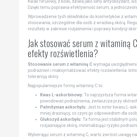
Kwas ferulowy, z kolei, działa jako silny antyoksydant, w
Dzięki temu poprawia efektywność serum, a jednocześnie
Wprowadzenie tych składników do kosmetyków z witami
stosowania, szczególnie dla osób z wrażliwą skórą. Re
rezultaty w zakresie rozjaśnienia i poprawy kondycji skór
Jak stosować serum z witaminą C,
efekty rozświetlenia?
Stosowanie serum z witaminą C
wymaga uwzględnienia 
podrażnień i maksymalizować efekty rozświetlenia. Istni
tolerancją skóry.
Najpopularniejsze formy witaminy C to:
Kwas L-askorbinowy:
To najczystsza forma witam
powodować podrażnienia, zwłaszcza przy skórach
Palmitynian askorbylu:
Jest to ester kwasu L-ask
mniej drażniący, co czyni go odpowiednim dla osób
Glukozyd askorbylu:
Ta forma jest stabilnym poł
rozjaśniające skórę, minimalizując ryzyko podrażn
Wybierając serum z witaminą C, warto zwrócić uwagę na 