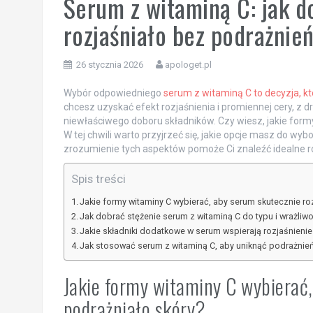
Serum z witaminą C: jak do
rozjaśniało bez podrażnie
26 stycznia 2026
apologet.pl
Wybór odpowiedniego
serum z witaminą C to decyzja, k
chcesz uzyskać efekt rozjaśnienia i promiennej cery, z 
niewłaściwego doboru składników. Czy wiesz, jakie form
W tej chwili warto przyjrzeć się, jakie opcje masz do wy
zrozumienie tych aspektów pomoże Ci znaleźć idealne ro
Spis treści
Jakie formy witaminy C wybierać, aby serum skutecznie roz
Jak dobrać stężenie serum z witaminą C do typu i wrażliwo
Jakie składniki dodatkowe w serum wspierają rozjaśnienie 
Jak stosować serum z witaminą C, aby uniknąć podrażnień 
Jakie formy witaminy C wybierać,
podrażniało skóry?