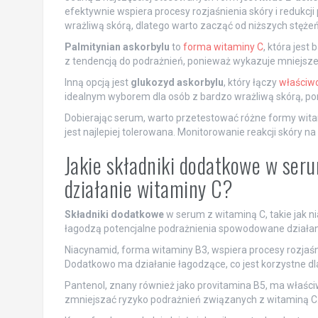
efektywnie wspiera procesy rozjaśnienia skóry i redukc
wrażliwą skórą, dlatego warto zacząć od niższych stężeń
Palmitynian askorbylu
to
forma witaminy C
, która jest
z tendencją do podrażnień, ponieważ wykazuje mniejsze d
Inną opcją jest
glukozyd askorbylu
, który łączy
właściwo
idealnym wyborem dla osób z bardzo wrażliwą skórą, po
Dobierając serum, warto przetestować różne formy witam
jest najlepiej tolerowana. Monitorowanie reakcji skóry n
Jakie składniki dodatkowe w seru
działanie witaminy C?
Składniki dodatkowe
w serum z witaminą C, takie jak ni
łagodzą potencjalne podrażnienia spowodowane działan
Niacynamid, forma witaminy B3, wspiera procesy rozjaśni
Dodatkowo ma działanie łagodzące, co jest korzystne dla
Pantenol, znany również jako provitamina B5, ma właści
zmniejszać ryzyko podrażnień związanych z witaminą C