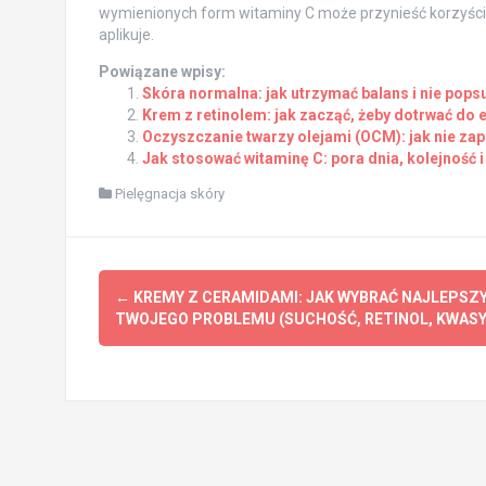
wymienionych form witaminy C może przynieść korzyści, 
aplikuje.
Powiązane wpisy:
Skóra normalna: jak utrzymać balans i nie popsu
Krem z retinolem: jak zacząć, żeby dotrwać do 
Oczyszczanie twarzy olejami (OCM): jak nie zapc
Jak stosować witaminę C: pora dnia, kolejność i 
Pielęgnacja skóry
Post
←
KREMY Z CERAMIDAMI: JAK WYBRAĆ NAJLEPSZY
navigation
TWOJEGO PROBLEMU (SUCHOŚĆ, RETINOL, KWASY