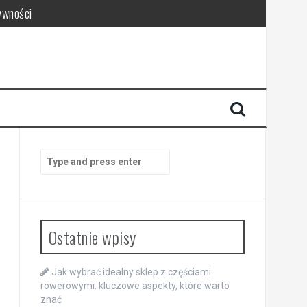
ywności
Search
for:
Ostatnie wpisy
Jak wybrać idealny sklep z częściami
rowerowymi: kluczowe aspekty, które warto
znać