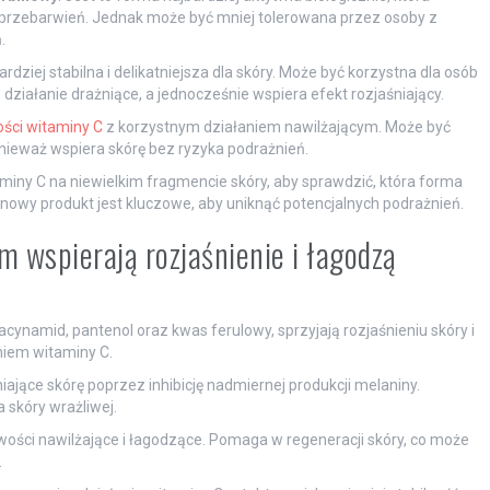
ji przebarwień. Jednak może być mniej tolerowana przez osoby z
.
 bardziej stabilna i delikatniejsza dla skóry. Może być korzystna dla osób
ziałanie drażniące, a jednocześnie wspiera efekt rozjaśniający.
ści witaminy C
z korzystnym działaniem nawilżającym. Może być
nieważ wspiera skórę bez ryzyka podrażnień.
iny C na niewielkim fragmencie skóry, aby sprawdzić, która forma
a nowy produkt jest kluczowe, aby uniknąć potencjalnych podrażnień.
m wspierają rozjaśnienie i łagodzą
acynamid, pantenol oraz kwas ferulowy, sprzyjają rozjaśnieniu skóry i
iem witaminy C.
ające skórę poprzez inhibicję nadmiernej produkcji melaniny.
 skóry wrażliwej.
wości nawilżające i łagodzące. Pomaga w regeneracji skóry, co może
.