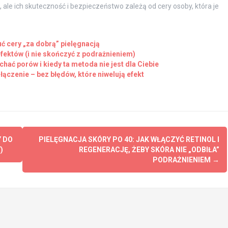
ale ich skuteczność i bezpieczeństwo zależą od cery osoby, która je
ć cery „za dobrą” pielęgnacją
efektów (i nie skończyć z podrażnieniem)
hać porów i kiedy ta metoda nie jest dla Ciebie
łączenie – bez błędów, które niwelują efekt
 DO
PIELĘGNACJA SKÓRY PO 40: JAK WŁĄCZYĆ RETINOL I
)
REGENERACJĘ, ŻEBY SKÓRA NIE „ODBIŁA”
PODRAŻNIENIEM
→