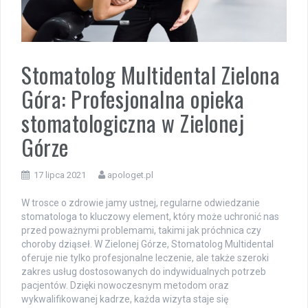
Stomatolog Multidental Zielona
Góra: Profesjonalna opieka
stomatologiczna w Zielonej
Górze
17 lipca 2021
apologet.pl
W trosce o zdrowie jamy ustnej, regularne odwiedzanie
stomatologa to kluczowy element, który może uchronić nas
przed poważnymi problemami, takimi jak próchnica czy
choroby dziąseł. W Zielonej Górze, Stomatolog Multidental
oferuje nie tylko profesjonalne leczenie, ale także szeroki
zakres usług dostosowanych do indywidualnych potrzeb
pacjentów. Dzięki nowoczesnym metodom oraz
wykwalifikowanej kadrze, każda wizyta staje się