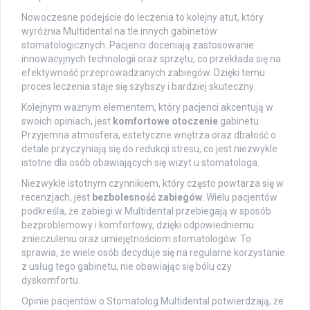
Nowoczesne podejście do leczenia to kolejny atut, który
wyróżnia Multidental na tle innych gabinetów
stomatologicznych. Pacjenci doceniają zastosowanie
innowacyjnych technologii oraz sprzętu, co przekłada się na
efektywność przeprowadzanych zabiegów. Dzięki temu
proces leczenia staje się szybszy i bardziej skuteczny.
Kolejnym ważnym elementem, który pacjenci akcentują w
swoich opiniach, jest
komfortowe otoczenie
gabinetu.
Przyjemna atmosfera, estetyczne wnętrza oraz dbałość o
detale przyczyniają się do redukcji stresu, co jest niezwykle
istotne dla osób obawiających się wizyt u stomatologa.
Niezwykle istotnym czynnikiem, który często powtarza się w
recenzjach, jest
bezbolesność zabiegów
. Wielu pacjentów
podkreśla, że zabiegi w Multidental przebiegają w sposób
bezproblemowy i komfortowy, dzięki odpowiedniemu
znieczuleniu oraz umiejętnościom stomatologów. To
sprawia, że wiele osób decyduje się na regularne korzystanie
z usług tego gabinetu, nie obawiając się bólu czy
dyskomfortu.
Opinie pacjentów o Stomatolog Multidental potwierdzają, że