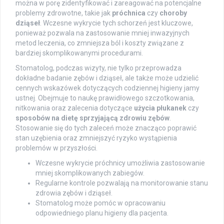
można w porę zidentyfikować i zareagować na potencjalne
problemy zdrowotne, takie jak
próchnica
czy
choroby
dziąseł
. Wczesne wykrycie tych schorzeń jest kluczowe,
ponieważ pozwala na zastosowanie mniej inwazyjnych
metod leczenia, co zmniejsza ból i koszty związane z
bardziej skomplikowanymi procedurami.
Stomatolog, podczas wizyty, nie tylko przeprowadza
dokładne badanie zębów i dziąseł, ale także może udzielić
cennych wskazówek dotyczących codziennej higieny jamy
ustnej. Obejmuje to naukę prawidłowego szczotkowania,
nitkowania oraz zalecenia dotyczące
użycia płukanek
czy
sposobów na dietę sprzyjającą zdrowiu zębów
.
Stosowanie się do tych zaleceń może znacząco poprawić
stan uzębienia oraz zmniejszyć ryzyko wystąpienia
problemów w przyszłości.
Wczesne wykrycie próchnicy umożliwia zastosowanie
mniej skomplikowanych zabiegów.
Regularne kontrole pozwalają na monitorowanie stanu
zdrowia zębów i dziąseł.
Stomatolog może pomóc w opracowaniu
odpowiedniego planu higieny dla pacjenta.