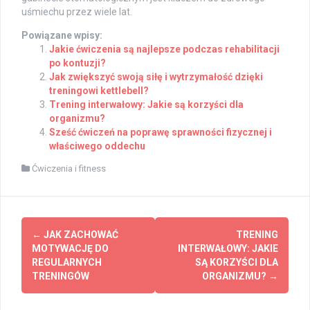
uśmiechu przez wiele lat.
Powiązane wpisy:
Jakie ćwiczenia są najlepsze podczas rehabilitacji
po kontuzji?
Jak zwiększyć swoją siłę i wytrzymałość dzięki
treningowi kettlebell?
Trening interwałowy: Jakie są korzyści dla
organizmu?
Sześć ćwiczeń na poprawę sprawności fizycznej i
właściwego oddechu
Ćwiczenia i fitness
Post
←
JAK ZACHOWAĆ
TRENING
navigation
MOTYWACJĘ DO
INTERWAŁOWY: JAKIE
REGULARNYCH
SĄ KORZYŚCI DLA
TRENINGÓW
ORGANIZMU?
→