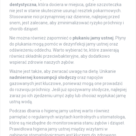
dentystyczna
, która dociera w miejsca, gdzie szczoteczka
nie jest w stanie skutecznie usunąć resztek pokarmowych.
Stosowanie nici przynajmniej raz dziennie, najlepiej przed
snem, jest zalecane, aby zminimalizować ryzyko próchnicy i
chorób dziąseł.
Nie można również zapomnieć o
płukaniu jamy ustnej
. Płyny
do płukania mogą pomóc w dezynfekcji jamy ustnej oraz
odświeżeniu oddechu. Warto wybierać te, które zawierają
również składniki przeciwbakteryjne, aby dodatkowo
wspierać zdrowie naszych zębów.
Ważne jest także, aby zwracać uwagę na dietę. Unikanie
nadmiernej konsumpcji słodyczy
oraz napojów
gazowanych jest kluczowe, ponieważ mogą one prowadzić
do rozwoju próchnicy. Jeśli już spożywamy słodycze, najlepiej
zaraz po ich zjedzeniu umyć zęby lub chociaż wypłukać jamę
ustną wodą.
Podczas dbania o higienę jamy ustnej warto również
pamiętać o regularnych wizytach kontrolnych u stomatologa,
które są niezbędne do monitorowania stanu zębów i dziąseł.
Prawidłowa higiena jamy ustnej między wizytami w
gabinecie stomatologicznym jest kluczem do zdrowego