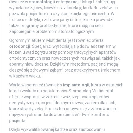
również w
stomatologii estetycznej
. Usługi te obejmują
wybielanie zębów, licówki oraz korekcję kształtu zębów, co
pozwala pacjentom na uzyskanie pięknego uśmiechu. W
trosce o estetykę i zdrowie jamy ustnej, klinika prowadzi
także programy profilaktyczne, które mają na celu
zapobieganie problemom stomatologicznym.
Ogromnym atutem Multidental jest również oferta
ortodoncji
. Specjaliści wyróżniają się doświadczeniem w
leczeniu wad zgryzu przy pomocy tradycyjnych aparatów
ortodontycznych oraz nowoczesnych rozwiązań, takich jak
aparaty niewidoczne. Dzięki tym metodom, pacjenci mogą
cieszyć się zdrowymi zębami oraz atrakcyjnym uśmiechem
w każdym wieku.
Warto wspomnieć również o
implantologii
, która w ostatnich
latach zyskała na popularności. Stomatolog Multidental
oferuje wsparcie w zakresie wszczepiania implantów
dentystycznych, co jest idealnym rozwiązaniem dla osób,
które straciły zęby. Proces ten odbywa się z zachowaniem
najwyższych standardów bezpieczeństwa i komfortu
pacjenta.
Dzięki wykwalifikowanej kadrze oraz zastosowaniu