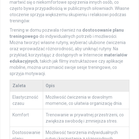
martwić się o niekomfortowe spojrzenia innych osób, co
często bywa przypadłością w publicznych siłowniach. Własne
otoczenie sprzyja większemu skupieniu i relaksowi podczas
treningów.
Trening w domu pozwala również na
dostosowanie planu
treningowego
do indywidualnych potrzeb i możliwości.
Można tworzyć własne rutyny, wybierać ulubione ćwiczenia
oraz wprowadzać różnorodność, aby uniknąć rutyny. Na
przykład, korzystając z dostępnych w Internecie
materiałów
edukacyjnych
, takich jak filmy instruktażowe czy aplikacje
mobilne, można urozmaicić swoje sesje treningowe, co
sprzyja motywacji.
Zaleta
Opis
Elastyczność
Możliwość ćwiczenia w dowolnym
czasu
momencie, co ułatwia organizację dnia.
Komfort
Trenowanie w prywatnej przestrzeni, co
zwiększa swobodę i zmniejsza stres.
Dostosowanie
Możliwość tworzenia indywidualnych
planu
rutyn i korzystania z różnorodnych