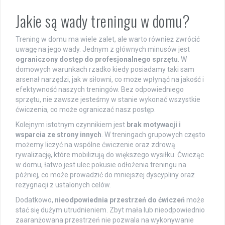
Jakie są wady treningu w domu?
Trening w domu ma wiele zalet, ale warto również zwrócić
uwagę na jego wady. Jednym z głównych minusów jest
ograniczony dostęp do profesjonalnego sprzętu
. W
domowych warunkach rzadko kiedy posiadamy taki sam
arsenał narzędzi, jak w siłowni, co może wpłynąć na jakość i
efektywność naszych treningów. Bez odpowiedniego
sprzętu, nie zawsze jesteśmy w stanie wykonać wszystkie
ćwiczenia, co może ograniczać nasz postęp.
Kolejnym istotnym czynnikiem jest
brak motywacji i
wsparcia ze strony innych
. W treningach grupowych często
możemy liczyć na wspólne ćwiczenie oraz zdrową
rywalizację, które mobilizują do większego wysiłku. Ćwicząc
w domu, łatwo jest ulec pokusie odłożenia treningu na
później, co może prowadzić do mniejszej dyscypliny oraz
rezygnacji z ustalonych celów.
Dodatkowo,
nieodpowiednia przestrzeń do ćwiczeń
może
stać się dużym utrudnieniem. Zbyt mała lub nieodpowiednio
zaaranżowana przestrzeń nie pozwala na wykonywanie