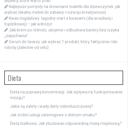
aspekty, które warto znać
Najlepsze pomysły na drewniane toaletki dla dziewczynek: jak
wybrać idealny mebel do zabawy i rozwoju kreatywności
Kwas migdałowy: łagodny start z kwasami (dla wrażliwej i
trądzikowej) – jak wdrożyć
Jaki krem po retinolu: ukojenie i odbudowa bariery bez ryzyka
„zapychania”
Serum do twarzy: jak wybrać 1 produkt, który faktycznie robi
robotę (zależnie od celu)
Dieta
Dieta na poprawę koncentracji: Jak wpływa na funkcjonowanie
mózgu?
Jakie są zalety i wady diety niskotłuszczowej?
Jak zrobić usługi cateringowe o dobrym smaku?
Dieta białkowa: Jak zbudować odpowiednią masę mięśniową?