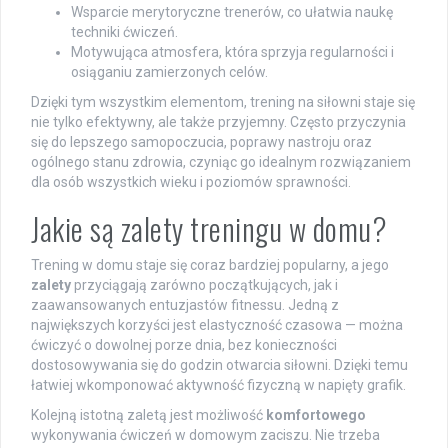
Wsparcie merytoryczne trenerów, co ułatwia naukę
techniki ćwiczeń.
Motywująca atmosfera, która sprzyja regularności i
osiąganiu zamierzonych celów.
Dzięki tym wszystkim elementom, trening na siłowni staje się
nie tylko efektywny, ale także przyjemny. Często przyczynia
się do lepszego samopoczucia, poprawy nastroju oraz
ogólnego stanu zdrowia, czyniąc go idealnym rozwiązaniem
dla osób wszystkich wieku i poziomów sprawności.
Jakie są zalety treningu w domu?
Trening w domu staje się coraz bardziej popularny, a jego
zalety
przyciągają zarówno początkujących, jak i
zaawansowanych entuzjastów fitnessu. Jedną z
największych korzyści jest elastyczność czasowa — można
ćwiczyć o dowolnej porze dnia, bez konieczności
dostosowywania się do godzin otwarcia siłowni. Dzięki temu
łatwiej wkomponować aktywność fizyczną w napięty grafik.
Kolejną istotną zaletą jest możliwość
komfortowego
wykonywania ćwiczeń w domowym zaciszu. Nie trzeba