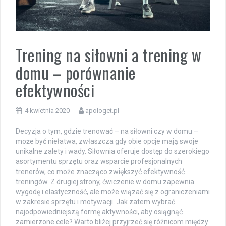
Trening na siłowni a trening w
domu – porównanie
efektywności
4 kwietnia 2020
apologet.pl
Decyzja o tym, gdzie trenować – na siłowni czy w domu –
może być niełatwa, zwłaszcza gdy obie opcje mają swoje
unikalne zalety i wady. Siłownia oferuje dostęp do szerokiego
asortymentu sprzętu oraz wsparcie profesjonalnych
trenerów, co może znacząco zwiększyć efektywność
treningów. Z drugiej strony, ćwiczenie w domu zapewnia
wygodę i elastyczność, ale może wiązać się z ograniczeniami
w zakresie sprzętu i motywacji. Jak zatem wybrać
najodpowiedniejszą formę aktywności, aby osiągnąć
zamierzone cele? Warto bliżej przyjrzeć się różnicom między