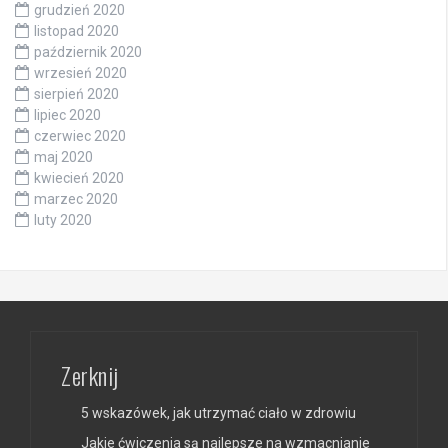
grudzień 2020
listopad 2020
październik 2020
wrzesień 2020
sierpień 2020
lipiec 2020
czerwiec 2020
maj 2020
kwiecień 2020
marzec 2020
luty 2020
Zerknij
5 wskazówek, jak utrzymać ciało w zdrowiu
Jakie ćwiczenia są najlepsze na wzmacnianie