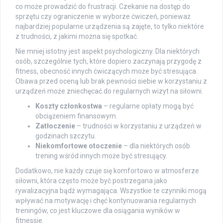
co może prowadzić do frustracji. Czekanie na dostęp do
sprzętu czy ograniczenie w wyborze ćwiczeń, ponieważ
najbardziej popularne urządzenia są zajęte, to tylko niektóre
z trudności, z jakimi można się spotkać.
Nie mniej istotny jest aspekt psychologiczny. Dla niektórych
osób, szczególnie tych, które dopiero zaczynają przygodę z
fitness, obecność innych ćwiczących może być stresująca.
Obawa przed oceną lub brak pewności siebie w korzystaniu z
urządzeń może zniechęcać do regularnych wizyt na siłowni.
Koszty członkostwa
– regularne opłaty mogą być
obciążeniem finansowym.
Zatłoczenie
– trudności w korzystaniu z urządzeń w
godzinach szczytu.
Niekomfortowe otoczenie
– dla niektórych osób
trening wśród innych może być stresujący.
Dodatkowo, nie każdy czuje się komfortowo w atmosferze
siłowni, która często może być postrzegana jako
rywalizacyjna bądź wymagająca. Wszystkie te czynniki mogą
wpływać na motywację i chęć kontynuowania regularnych
treningów, co jest kluczowe dla osiągania wyników w
fitnessie.