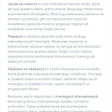
Jazda na rowerze
to inna efektywna metoda cardio, która
sprzyja spalaniu kalorii, jednocześnie obciążając mniej stawy
w porównaniu do biegania. Można ją wykonywać zarówno na
świeżym powietrzu, jak i na stacjonarnym rowerze.
Dodatkowo, jazda na rowerze angażuje mięśnie ud,
pośladków oraz dolnej części pleców.
Pływanie
to świetna opcja dla osób, które szukają
niskoudarowych treningów. Woda daje wsparcie, a
jednocześnie obciąża mięśnie, co sprzyja ich wzmocnieniu i
jednoczesnemu spalaniu kalorii. Dzięki różnym stylom
pływania można dostosować intensywność treningu do
własnych potrzeb.
Skakanie na skakance
to z kolei intensywna forma cardio,
która doskonale poprawia koordynację i mobilność. Pomaga
w spalaniu kalorii w krótkim czasie i idealnie nadaje się do
treningów w szybkiej formie, często stosowanych w
programach fitness.
Na koniec warto wspomnieć o
treningach interwałowych
,
które łączą okresy intensywnego wysiłku z krótkimi
przerwami. Takie podejście pozwala na efektywne
podniesienie tętna i maksymalne wykorzystanie potencjału