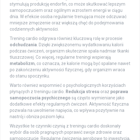
stymulują produkcję endorfin, co może skutkować lepszym
samopoczuciem oraz ogólnym wzrostem energii w ciągu
dnia. W efekcie osoba regularnie trenująca może odczuwać
mniejsze zmęczenie oraz większą chęć do podejmowania
codziennych aktywności.
Trening cardio odgrywa również kluczową rolę w procesie
odchudzania
. Dzięki zwiększonemu wydatkowaniu kalorii
podczas ćwiczeń, organizm skutecznie spala nadmiar tkanki
tłuszczowej. Co więcej, regularne treningi wspierają
metabolizm
, co oznacza, że kalorie mogą być spalane nawet
po zakończeniu aktywności fizycznej, gdy organizm wraca
do stanu spoczynku.
Warto również wspomnieć o psychologicznych korzyściach
płynących z treningu cardio.
Redukcja stresu
oraz
poprawa
samopoczucia psychicznego
są często wymieniane jako
dodatkowe efekty regularnych ćwiczeń. Aktywność fizyczna
pozwala na uwolnienie napięcia, co wpływa pozytywnie na
nastrój i obniża poziom lęku.
Wszystkie te czynniki czynią z treningu cardio doskonały
wybór dla osób pragnących poprawić swoje zdrowie oraz
samopoczucie. Regularne ćwiczenia aerobowe to inwestycja,