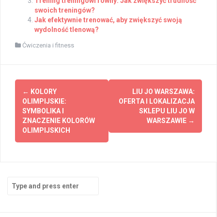
Trening treningowi równy: Jak zwiększyć trudność
swoich treningów?
Jak efektywnie trenować, aby zwiększyć swoją
wydolność tlenową?
Ćwiczenia i fitness
Post
←
KOLORY
LIU JO WARSZAWA:
navigation
OLIMPIJSKIE:
OFERTA I LOKALIZACJA
SYMBOLIKA I
SKLEPU LIU JO W
ZNACZENIE KOLORÓW
WARSZAWIE
→
OLIMPIJSKICH
Search
for: