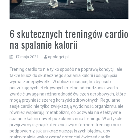
6 skutecznych treningów cardio
na spalanie kalorii
17 maja 2021
apologet.pl
Trening cardio to nie tylko sposób na poprawę kondycji, ale
także klucz do skutecznego spalania kalorii i osiągnięcia
wymarzonej sylwetki. W obliczu rosnącej liczby osób
poszukujących efektywnych metod odchudzania, warto
zwrócić uwagę na różnorodność ćwiczeń aerobowych, które
mogą przynieść szereg korzyści zdrowotnych. Regularne
sesje cardio nie tylko zwiększają wydolność organizmu, ale
również wspierają metabolizm, co pozwala na efektywne
spalanie kalorii nawet po zakończeniu treningu. W artykule
przyjrzymy się najskuteczniejszym formom treningu oraz
podpowiemy, jak uniknąć najczęstszych błędów, aby
maksymalnie wykorzystać potencjał ćwiczeń cardio.