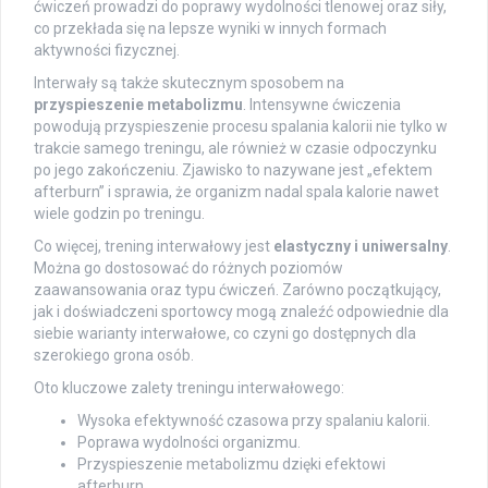
ćwiczeń prowadzi do poprawy wydolności tlenowej oraz siły,
co przekłada się na lepsze wyniki w innych formach
aktywności fizycznej.
Interwały są także skutecznym sposobem na
przyspieszenie metabolizmu
. Intensywne ćwiczenia
powodują przyspieszenie procesu spalania kalorii nie tylko w
trakcie samego treningu, ale również w czasie odpoczynku
po jego zakończeniu. Zjawisko to nazywane jest „efektem
afterburn” i sprawia, że organizm nadal spala kalorie nawet
wiele godzin po treningu.
Co więcej, trening interwałowy jest
elastyczny i uniwersalny
.
Można go dostosować do różnych poziomów
zaawansowania oraz typu ćwiczeń. Zarówno początkujący,
jak i doświadczeni sportowcy mogą znaleźć odpowiednie dla
siebie warianty interwałowe, co czyni go dostępnych dla
szerokiego grona osób.
Oto kluczowe zalety treningu interwałowego:
Wysoka efektywność czasowa przy spalaniu kalorii.
Poprawa wydolności organizmu.
Przyspieszenie metabolizmu dzięki efektowi
afterburn.