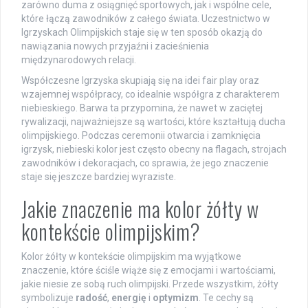
zarówno duma z osiągnięć sportowych, jak i wspólne cele,
które łączą zawodników z całego świata. Uczestnictwo w
Igrzyskach Olimpijskich staje się w ten sposób okazją do
nawiązania nowych przyjaźni i zacieśnienia
międzynarodowych relacji.
Współczesne Igrzyska skupiają się na idei fair play oraz
wzajemnej współpracy, co idealnie współgra z charakterem
niebieskiego. Barwa ta przypomina, że nawet w zaciętej
rywalizacji, najważniejsze są wartości, które kształtują ducha
olimpijskiego. Podczas ceremonii otwarcia i zamknięcia
igrzysk, niebieski kolor jest często obecny na flagach, strojach
zawodników i dekoracjach, co sprawia, że jego znaczenie
staje się jeszcze bardziej wyraziste.
Jakie znaczenie ma kolor żółty w
kontekście olimpijskim?
Kolor żółty w kontekście olimpijskim ma wyjątkowe
znaczenie, które ściśle wiąże się z emocjami i wartościami,
jakie niesie ze sobą ruch olimpijski. Przede wszystkim, żółty
symbolizuje
radość
,
energię
i
optymizm
. Te cechy są