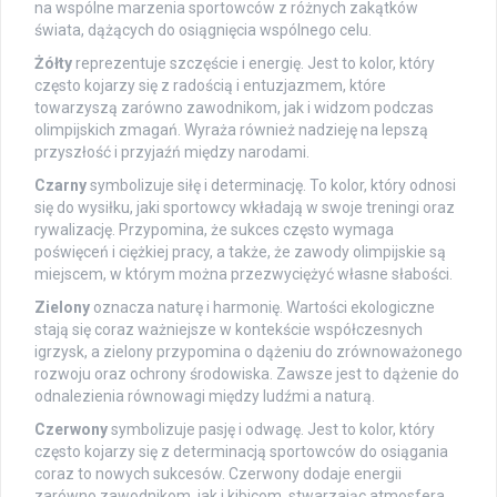
na wspólne marzenia sportowców z różnych zakątków
świata, dążących do osiągnięcia wspólnego celu.
Żółty
reprezentuje szczęście i energię. Jest to kolor, który
często kojarzy się z radością i entuzjazmem, które
towarzyszą zarówno zawodnikom, jak i widzom podczas
olimpijskich zmagań. Wyraża również nadzieję na lepszą
przyszłość i przyjaźń między narodami.
Czarny
symbolizuje siłę i determinację. To kolor, który odnosi
się do wysiłku, jaki sportowcy wkładają w swoje treningi oraz
rywalizację. Przypomina, że sukces często wymaga
poświęceń i ciężkiej pracy, a także, że zawody olimpijskie są
miejscem, w którym można przezwyciężyć własne słabości.
Zielony
oznacza naturę i harmonię. Wartości ekologiczne
stają się coraz ważniejsze w kontekście współczesnych
igrzysk, a zielony przypomina o dążeniu do zrównoważonego
rozwoju oraz ochrony środowiska. Zawsze jest to dążenie do
odnalezienia równowagi między ludźmi a naturą.
Czerwony
symbolizuje pasję i odwagę. Jest to kolor, który
często kojarzy się z determinacją sportowców do osiągania
coraz to nowych sukcesów. Czerwony dodaje energii
zarówno zawodnikom, jak i kibicom, stwarzając atmosfera