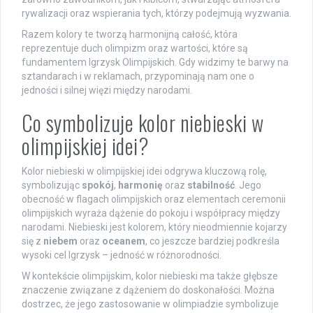
rywalizacji oraz wspierania tych, którzy podejmują wyzwania.
Razem kolory te tworzą harmonijną całość, która
reprezentuje duch olimpizm oraz wartości, które są
fundamentem Igrzysk Olimpijskich. Gdy widzimy te barwy na
sztandarach i w reklamach, przypominają nam one o
jedności i silnej więzi między narodami.
Co symbolizuje kolor niebieski w
olimpijskiej idei?
Kolor niebieski w olimpijskiej idei odgrywa kluczową rolę,
symbolizując
spokój
,
harmonię
oraz
stabilność
. Jego
obecność w flagach olimpijskich oraz elementach ceremonii
olimpijskich wyraża dążenie do pokoju i współpracy między
narodami. Niebieski jest kolorem, który nieodmiennie kojarzy
się z
niebem
oraz
oceanem
, co jeszcze bardziej podkreśla
wysoki cel Igrzysk – jedność w różnorodności.
W kontekście olimpijskim, kolor niebieski ma także głębsze
znaczenie związane z dążeniem do doskonałości. Można
dostrzec, że jego zastosowanie w olimpiadzie symbolizuje