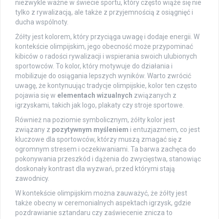
niezwykle ważne w świecie sportu, który często wiąże się nie
tylko z rywalizacją, ale także z przyjemnością z osiągnięć i
ducha wspólnoty.
Żółty jest kolorem, który przyciąga uwagę i dodaje energii. W
kontekście olimpijskim, jego obecność może przypominać
kibiców o radości rywalizacji i wspierania swoich ulubionych
sportowców. To kolor, który motywuje do działania i
mobilizuje do osiągania lepszych wyników. Warto zwrócić
uwagę, że kontynuując tradycje olimpijskie, kolor ten często
pojawia się w
elementach wizualnych
związanych z
igrzyskami, takich jak logo, plakaty czy stroje sportowe.
Również na poziomie symbolicznym, żółty kolor jest
związany z
pozytywnym myśleniem
i entuzjazmem, co jest
kluczowe dla sportowców, którzy muszą zmagać się z
ogromnym stresem i oczekiwaniami. Ta barwa zachęca do
pokonywania przeszkód i dążenia do zwycięstwa, stanowiąc
doskonały kontrast dla wyzwań, przed którymi stają
zawodnicy.
W kontekście olimpijskim można zauważyć, że żółty jest
także obecny w ceremonialnych aspektach igrzysk, gdzie
pozdrawianie sztandaru czy zaświecenie znicza to