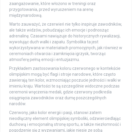
zaangażowanie, które włożono w treningi oraz
przygotowania, przed wyruszeniem na arenę
międzynarodową.
Warto zauważyć, że czerwień nie tylko inspiruje zawodników,
ale także widzów, pobudzając ich emocje i podnosząc
adrenalinę. Czasami nawiązuje do historycznych rywalizacji,
wywołując duch walki i zapału. Symbolika ta jest
wykorzystywana w materiałach promocyjnych, jak również w
ceremoniach otwarcia i zamknięcia igrzysk, tworząc
atmosferę pełną emocji i entuzjazmu.
Przykładem zastosowania koloru czerwonego w kontekście
olimpijskim mogą być flagi i stroje narodowe, które często
zawierają ten kolor, wzmocniając poczucie jedności i walki w
imieniu kraju. Wartości te są szczególnie widoczne podczas
ceremonii wręczenia medali, gdzie czerwony podkreśla
osiągnięcia zawodników oraz dumę poszczególnych
narodów.
Czerwony, jako kolor energii i pasji, stanowi zatem
nieodłączny element olimpijskiej symboliki, odzwierciedlając
duchową i emocjonalną stronę sportu, a także niezłomność i
pogodzenie się z wyzwaniami, jakie niesie ze sobą