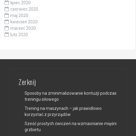
lipiec 2020
czerwiec 2020
maj 2020
kwiecień 2020
marzec 2020
luty 2020
Zerknij
Sposoby na zminimalizowanie kontuzji podczas
treningu siłowego
Trening na maszynach – jak prawidłowo
korzystać z przyrządów
Sześć prostych ćwiczeń na wzmacnianie mięśni
grzbietu