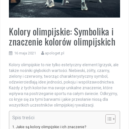
Kolory olimpijskie: Symbolika i
znaczenie kolorów olimpijskich
16 maja 2021
apologet.pl
Kolory olimpijskie to nie tylko estetyczny element Igrzysk, ale
także nośniki głębokich wartości. Niebieski, żółty, czarny,
zielony i czerwony, tworząc charakterystyczny symbol,
odzwierciedlają idee jedności, pokoju i współzawodnictwa.
Każdy z tych kolorów ma swoje unikalne znaczenie, które
wpływa na postrzeganie sportu na całym świecie. Odkryjmy,
co kryje się za tymi barwami i jakie przesłanie niosą dla
wszystkich uczestników olimpijskiej rywalizacji.
Spis treści
Jakie są kolory olimpijskie i ich znaczenie?