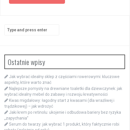
Search
for:
Ostatnie wpisy
Jak wybrać idealny sklep z częściami rowerowymi: kluczowe
aspekty, które warto znać
Najlepsze pomysły na drewniane toaletki dla dziewczynek: jak
wybrać idealny mebel do zabawy i rozwoju kreatywności
Kwas migdałowy: łagodny start z kwasami (dla wrażliwej i
trądzikowej) – jak wdrożyć
Jaki krem po retinolu: ukojenie i odbudowa bariery bez ryzyka
„zapychania”
Serum do twarzy: jak wybrać 1 produkt, który faktycznie robi
robotę (zależnie od celu)