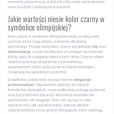
momenty pełne emocji, w których żółty może symbolizować
nowe początki i nadzieję na przyszłość.
Jakie wartości niesie kolor czarny w
symbolice olimpijskiej?
Kolor czarny w symbolice olimpijskiej niesie ze sobą wiele
wartości, które mają istotne znaczenie dla ducha
sportowego. Przede wszystkim, czarny symbolizuje
siłę
oraz
determinację
, co jest nieodłączne od zmagań sportowców,
którzy dążą do osiągania najwyższych celów. Czarny odcień
często przywołuje skojarzenia z wytrwałością i
poświęceniem, które są kluczowe w trakcie treningów i
rywalizacji na najwyższym poziomie.
Dodatkowo, czarny kolor wyraża również
elegancję
i
profesjonalizm
. Odpowiednio dobrany do różnych
kontekstów olimpijskich, może podkreślać powagę wydarzeń
oraz tuż przed nimi stworzyć atmosferę szacunku dla
sportowców i ich osiągnięć. Kolor ten, łącząc w sobie
zarówno moc, jak i wyrafinowanie, stanowi idealne
odzwierciedlenie etosu Igrzysk Olimpijskich, które celebrują