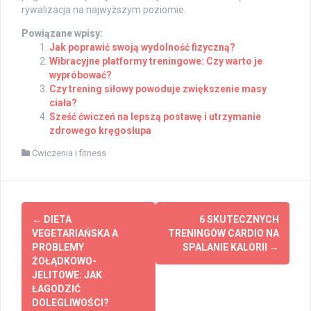
rywalizacja na najwyższym poziomie.
Powiązane wpisy:
Jak poprawić swoją wydolność fizyczną?
Wibracyjne platformy treningowe: Czy warto je
wypróbować?
Czy trening siłowy powoduje zwiększenie masy
ciała?
Sześć ćwiczeń na lepszą postawę i utrzymanie
zdrowego kręgosłupa
Ćwiczenia i fitness
Post
←
DIETA
6 SKUTECZNYCH
navigation
VEGETARIAŃSKA A
TRENINGÓW CARDIO NA
PROBLEMY
SPALANIE KALORII
→
ŻOŁĄDKOWO-
JELITOWE: JAK
ŁAGODZIĆ
DOLEGLIWOŚCI?