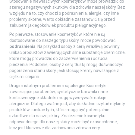
Stosowanie niewłaściwych kosmetyków może prowadzić do
szeregu negatywnych skutków dla zdrowia naszej skóry. Bez
względu na to, czy chodzi o podrażnienia, alergie, czy inne
problemy skórne, warto dokładnie zastanowić się przed
zakupem jakiegokolwiek produktu pielęgnacyjnego.
Po pierwsze, stosowanie kosmetyków, które nie są
dostosowane do naszego typu skóry, może powodować
podrażnienia
. Na przykład osoby z cerą wrażliwą powinny
unikać produktów zawierających silne substancje chemiczne,
które mogą prowadzić do zaczerwienienia i uczucia
pieczenia. Podobnie, osoby z cerą tłustą mogą doświadczyć
pogorszenia stanu skóry, jeśli stosują kremy nawilżające z
ciężkimi olejami.
Drugim istotnym problemem są
alergie
. Kosmetyki
zawierające parabenów, syntetyczne barwniki i inne
kontrowersyjne składniki mogą wywoływać reakcje
alergiczne. Dlatego ważne jest, aby dokładnie czytać etykiety
produktów i unikać tych, które mogą być potencjalnie
szkodliwe dla naszej skóry. Znalezienie kosmetyku
odpowiedniego dla naszej skóry może być czasochłonne,
lecz jest kluczowe dla zachowania zdrowia cery.