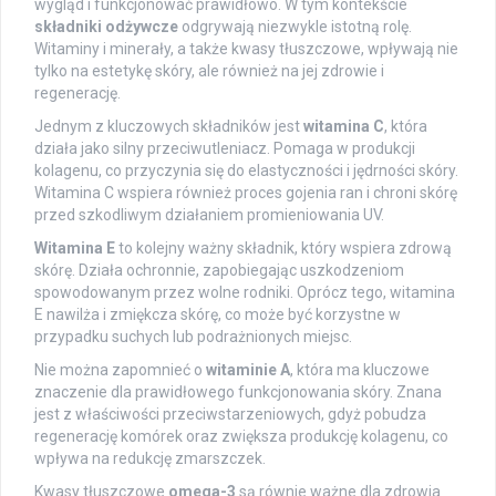
wygląd i funkcjonować prawidłowo. W tym kontekście
składniki odżywcze
odgrywają niezwykle istotną rolę.
Witaminy i minerały, a także kwasy tłuszczowe, wpływają nie
tylko na estetykę skóry, ale również na jej zdrowie i
regenerację.
Jednym z kluczowych składników jest
witamina C
, która
działa jako silny przeciwutleniacz. Pomaga w produkcji
kolagenu, co przyczynia się do elastyczności i jędrności skóry.
Witamina C wspiera również proces gojenia ran i chroni skórę
przed szkodliwym działaniem promieniowania UV.
Witamina E
to kolejny ważny składnik, który wspiera zdrową
skórę. Działa ochronnie, zapobiegając uszkodzeniom
spowodowanym przez wolne rodniki. Oprócz tego, witamina
E nawilża i zmiękcza skórę, co może być korzystne w
przypadku suchych lub podrażnionych miejsc.
Nie można zapomnieć o
witaminie A
, która ma kluczowe
znaczenie dla prawidłowego funkcjonowania skóry. Znana
jest z właściwości przeciwstarzeniowych, gdyż pobudza
regenerację komórek oraz zwiększa produkcję kolagenu, co
wpływa na redukcję zmarszczek.
Kwasy tłuszczowe
omega-3
są równie ważne dla zdrowia