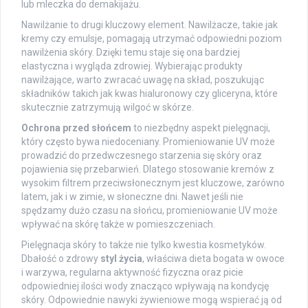
lub mleczka do demakijażu.
Nawilżanie to drugi kluczowy element. Nawilżacze, takie jak
kremy czy emulsje, pomagają utrzymać odpowiedni poziom
nawilżenia skóry. Dzięki temu staje się ona bardziej
elastyczna i wygląda zdrowiej. Wybierając produkty
nawilżające, warto zwracać uwagę na skład, poszukując
składników takich jak kwas hialuronowy czy gliceryna, które
skutecznie zatrzymują wilgoć w skórze.
Ochrona przed słońcem
to niezbędny aspekt pielęgnacji,
który często bywa niedoceniany. Promieniowanie UV może
prowadzić do przedwczesnego starzenia się skóry oraz
pojawienia się przebarwień. Dlatego stosowanie kremów z
wysokim filtrem przeciwsłonecznym jest kluczowe, zarówno
latem, jak i w zimie, w słoneczne dni. Nawet jeśli nie
spędzamy dużo czasu na słońcu, promieniowanie UV może
wpływać na skórę także w pomieszczeniach.
Pielęgnacja skóry to także nie tylko kwestia kosmetyków.
Dbałość o zdrowy
styl życia
, właściwa dieta bogata w owoce
i warzywa, regularna aktywność fizyczna oraz picie
odpowiedniej ilości wody znacząco wpływają na kondycję
skóry. Odpowiednie nawyki żywieniowe mogą wspierać ją od