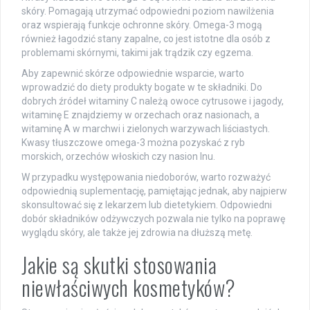
skóry. Pomagają utrzymać odpowiedni poziom nawilżenia
oraz wspierają funkcje ochronne skóry. Omega-3 mogą
również łagodzić stany zapalne, co jest istotne dla osób z
problemami skórnymi, takimi jak trądzik czy egzema.
Aby zapewnić skórze odpowiednie wsparcie, warto
wprowadzić do diety produkty bogate w te składniki. Do
dobrych źródeł witaminy C należą owoce cytrusowe i jagody,
witaminę E znajdziemy w orzechach oraz nasionach, a
witaminę A w marchwi i zielonych warzywach liściastych.
Kwasy tłuszczowe omega-3 można pozyskać z ryb
morskich, orzechów włoskich czy nasion lnu.
W przypadku występowania niedoborów, warto rozważyć
odpowiednią suplementację, pamiętając jednak, aby najpierw
skonsultować się z lekarzem lub dietetykiem. Odpowiedni
dobór składników odżywczych pozwala nie tylko na poprawę
wyglądu skóry, ale także jej zdrowia na dłuższą metę.
Jakie są skutki stosowania
niewłaściwych kosmetyków?