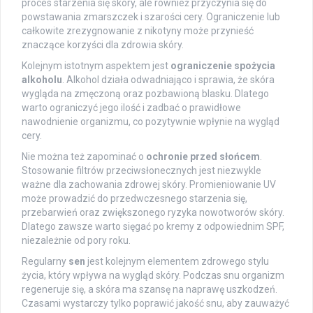
proces starzenia się skóry, ale również przyczynia się do
powstawania zmarszczek i szarości cery. Ograniczenie lub
całkowite zrezygnowanie z nikotyny może przynieść
znaczące korzyści dla zdrowia skóry.
Kolejnym istotnym aspektem jest
ograniczenie spożycia
alkoholu
. Alkohol działa odwadniająco i sprawia, że skóra
wygląda na zmęczoną oraz pozbawioną blasku. Dlatego
warto ograniczyć jego ilość i zadbać o prawidłowe
nawodnienie organizmu, co pozytywnie wpłynie na wygląd
cery.
Nie można też zapominać o
ochronie przed słońcem
.
Stosowanie filtrów przeciwsłonecznych jest niezwykle
ważne dla zachowania zdrowej skóry. Promieniowanie UV
może prowadzić do przedwczesnego starzenia się,
przebarwień oraz zwiększonego ryzyka nowotworów skóry.
Dlatego zawsze warto sięgać po kremy z odpowiednim SPF,
niezależnie od pory roku.
Regularny
sen
jest kolejnym elementem zdrowego stylu
życia, który wpływa na wygląd skóry. Podczas snu organizm
regeneruje się, a skóra ma szansę na naprawę uszkodzeń.
Czasami wystarczy tylko poprawić jakość snu, aby zauważyć