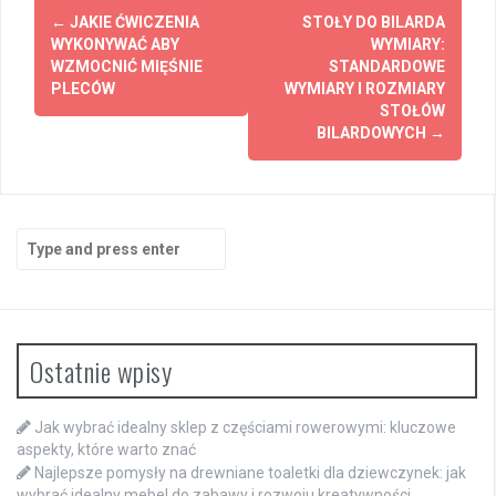
Post
←
JAKIE ĆWICZENIA
STOŁY DO BILARDA
navigation
WYKONYWAĆ ABY
WYMIARY:
WZMOCNIĆ MIĘŚNIE
STANDARDOWE
PLECÓW
WYMIARY I ROZMIARY
STOŁÓW
BILARDOWYCH
→
Search
for:
Ostatnie wpisy
Jak wybrać idealny sklep z częściami rowerowymi: kluczowe
aspekty, które warto znać
Najlepsze pomysły na drewniane toaletki dla dziewczynek: jak
wybrać idealny mebel do zabawy i rozwoju kreatywności