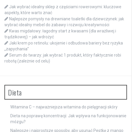
Jak wybrać idealny sklep z częściami rowerowymi: kluczowe
aspekty, które warto znać
Najlepsze pomysły na drewniane toaletki dla dziewczynek: jak
wybrać idealny mebel do zabawy i rozwoju kreatywności
Kwas migdałowy: łagodny start z kwasami (dla wrażliwej i
trądzikowej) – jak wdrożyć
Jaki krem po retinolu: ukojenie i odbudowa bariery bez ryzyka
„zapychania”
Serum do twarzy: jak wybrać 1 produkt, który faktycznie robi
robotę (zależnie od celu)
Dieta
Witamina C – najważniejsza witamina do pielęgnacji skóry
Dieta na poprawę koncentracji: Jak wpływa na funkcjonowanie
mózgu?
Najlepsze i najprostsze sposoby, aby usunąć Pestkę z mango