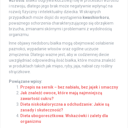
wzrostu
. Białko odgrywa kluczową rolę w procesach wzrostu
i rozwoju, dlatego jego brak może negatywnie wpłynąć na
rozwój fizyczny i intelektualny dziecka. W skrajnych
przypadkach może dojść do wystąpienia
kwashiorkoru
,
poważnego schorzenia charakteryzującego się obrzękiem
brzucha, zmianami skórnymi i problemami z wydolnością
organizmu.
Inne objawy niedoboru białka mogą obejmować osłabienie
paznokci, wypadanie włosów oraz ogólne uczucie
zmęczenia. Dlatego ważne jest, aby w codziennej diecie
uwzględniać odpowiednią ilość białka, które można znaleźć
w produktach takich jak mięso, ryby, jaja, nabiał czy rośliny
strączkowe.
Powiązane wpisy:
Przepis na sernik – bez nabiału, bez jajek i smaczny
Jak znaleźć owoce, które mają najmniejszą
zawartość cukru?
Dieta niskokaloryczna a odchudzanie: Jakie są
zasady i skuteczność?
Dieta ubogoresztkowa: Wskazówki i zalety dla
organizmu