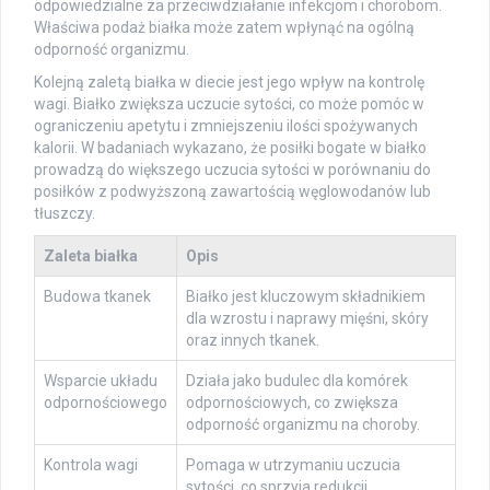
odpowiedzialne za przeciwdziałanie infekcjom i chorobom.
Właściwa podaż białka może zatem wpłynąć na ogólną
odporność organizmu.
Kolejną zaletą białka w diecie jest jego wpływ na kontrolę
wagi. Białko zwiększa uczucie sytości, co może pomóc w
ograniczeniu apetytu i zmniejszeniu ilości spożywanych
kalorii. W badaniach wykazano, że posiłki bogate w białko
prowadzą do większego uczucia sytości w porównaniu do
posiłków z podwyższoną zawartością węglowodanów lub
tłuszczy.
Zaleta białka
Opis
Budowa tkanek
Białko jest kluczowym składnikiem
dla wzrostu i naprawy mięśni, skóry
oraz innych tkanek.
Wsparcie układu
Działa jako budulec dla komórek
odpornościowego
odpornościowych, co zwiększa
odporność organizmu na choroby.
Kontrola wagi
Pomaga w utrzymaniu uczucia
sytości, co sprzyja redukcji