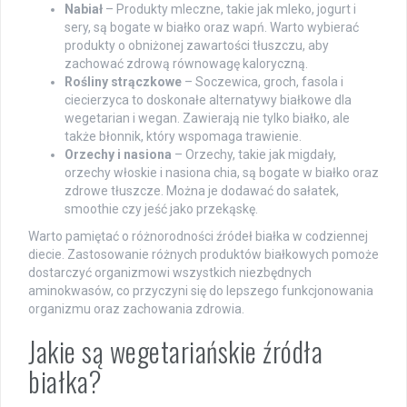
Nabiał
– Produkty mleczne, takie jak mleko, jogurt i
sery, są bogate w białko oraz wapń. Warto wybierać
produkty o obniżonej zawartości tłuszczu, aby
zachować zdrową równowagę kaloryczną.
Rośliny strączkowe
– Soczewica, groch, fasola i
ciecierzyca to doskonałe alternatywy białkowe dla
wegetarian i wegan. Zawierają nie tylko białko, ale
także błonnik, który wspomaga trawienie.
Orzechy i nasiona
– Orzechy, takie jak migdały,
orzechy włoskie i nasiona chia, są bogate w białko oraz
zdrowe tłuszcze. Można je dodawać do sałatek,
smoothie czy jeść jako przekąskę.
Warto pamiętać o różnorodności źródeł białka w codziennej
diecie. Zastosowanie różnych produktów białkowych pomoże
dostarczyć organizmowi wszystkich niezbędnych
aminokwasów, co przyczyni się do lepszego funkcjonowania
organizmu oraz zachowania zdrowia.
Jakie są wegetariańskie źródła
białka?