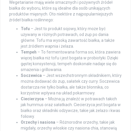
Wegetarianie mają wiele smacznych i pożywnych źródeł
białka do wyboru, które są idealne dla osób unikających
produktów mięsnych. Oto niektóre z najpopularniejszych
źródeł białka roślinnego:
Tofu
– Jest to produkt sojowy, który może być
używany w różnych potrawach, od zup po dania
główne. Tofu ma wysoką zawartość białka, a także
jest źródłem wapnia i żelaza.
Tempeh
– To fermentowana forma soi, która zawiera
więcej białka niż tofu i jest bogata w probiotyki. Dzięki
gęstej konsystencji, tempeh doskonale nadaje się do
smażenia i grillowania.
Soczewica
– Jest wszechstronnym składnikiem, który
można dodawać do zup, sałatek czy curry. Soczewica
dostarcza nie tylko białka, ale także błonnika, co
korzystnie wpływa na układ pokarmowy.
Ciecierzyca
– Można ją znaleźć w potrawach takich
jak hummus oraz sałatkach. Ciecierzyca jest bogata w
białko oraz składniki odżywcze, takie jak żelazo i kwas
foliowy.
Orzechy i nasiona
– Różnorodne orzechy, takie jak
migdały, orzechy włoskie czy nasiona chia, stanowią