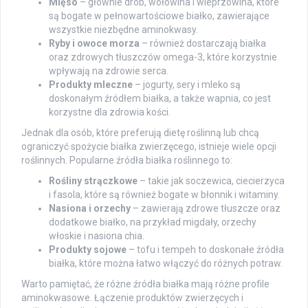
Mięso
– głównie drób, wołowina i wieprzowina, które
są bogate w pełnowartościowe białko, zawierające
wszystkie niezbędne aminokwasy.
Ryby i owoce morza
– również dostarczają białka
oraz zdrowych tłuszczów omega-3, które korzystnie
wpływają na zdrowie serca.
Produkty mleczne
– jogurty, sery i mleko są
doskonałym źródłem białka, a także wapnia, co jest
korzystne dla zdrowia kości.
Jednak dla osób, które preferują dietę roślinną lub chcą
ograniczyć spożycie białka zwierzęcego, istnieje wiele opcji
roślinnych. Popularne źródła białka roślinnego to:
Rośliny strączkowe
– takie jak soczewica, ciecierzyca
i fasola, które są również bogate w błonnik i witaminy.
Nasiona i orzechy
– zawierają zdrowe tłuszcze oraz
dodatkowe białko, na przykład migdały, orzechy
włoskie i nasiona chia.
Produkty sojowe
– tofu i tempeh to doskonałe źródła
białka, które można łatwo włączyć do różnych potraw.
Warto pamiętać, że różne źródła białka mają różne profile
aminokwasowe. Łączenie produktów zwierzęcych i