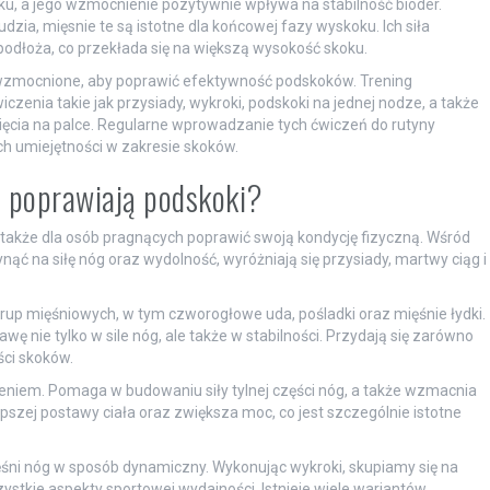
 a jego wzmocnienie pozytywnie wpływa na stabilność bioder.
udzia, mięsnie te są istotne dla końcowej fazy wyskoku. Ich siła
podłoża, co przekłada się na większą wysokość skoku.
wzmocnione, aby poprawić efektywność podskoków. Trening
nia takie jak przysiady, wykroki, podskoki na jednej nodze, a także
ięcia na palce. Regularne wprowadzanie tych ćwiczeń do rutyny
h umiejętności w zakresie skoków.
i poprawiają podskoki?
e także dla osób pragnących poprawić swoją kondycję fizyczną. Wśród
ć na siłę nóg oraz wydolność, wyróżniają się przysiady, martwy ciąg i
up mięśniowych, w tym czworogłowe uda, pośladki oraz mięśnie łydki.
 nie tylko w sile nóg, ale także w stabilności. Przydają się zarówno
ści skoków.
niem. Pomaga w budowaniu siły tylnej części nóg, a także wzmacnia
pszej postawy ciała oraz zwiększa moc, co jest szczególnie istotne
ięśni nóg w sposób dynamiczny. Wykonując wykroki, skupiamy się na
stkie aspekty sportowej wydajności. Istnieje wiele wariantów