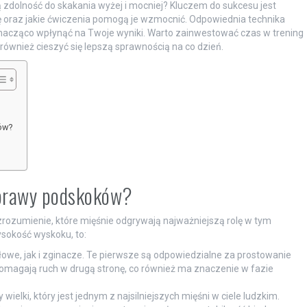
ją zdolność do skakania wyżej i mocniej? Kluczem do sukcesu jest
ę oraz jakie ćwiczenia pomogą je wzmocnić. Odpowiednia technika
acząco wpłynąć na Twoje wyniki. Warto zainwestować czas w trening
 również cieszyć się lepszą sprawnością na co dzień.
ów?
oprawy podskoków?
zrozumienie, które mięśnie odgrywają najważniejszą rolę w tym
wysokość wyskoku, to:
we, jak i zginacze. Te pierwsze są odpowiedzialne za prostowanie
pomagają ruch w drugą stronę, co również ma znaczenie w fazie
ielki, który jest jednym z najsilniejszych mięśni w ciele ludzkim.