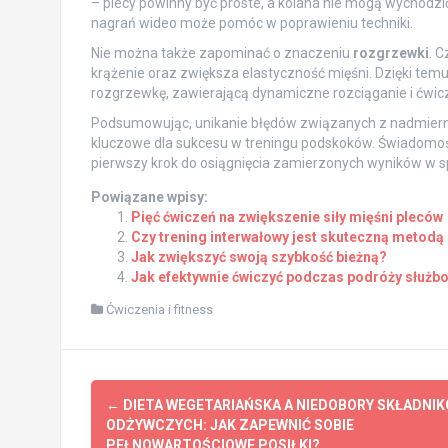
– plecy powinny być proste, a kolana nie mogą wychodzić
nagrań wideo może pomóc w poprawieniu techniki.
Nie można także zapominać o znaczeniu
rozgrzewki
. 
krążenie oraz zwiększa elastyczność mięśni. Dzięki tem
rozgrzewkę, zawierającą dynamiczne rozciąganie i ćwi
Podsumowując, unikanie błędów związanych z nadmierny
kluczowe dla sukcesu w treningu podskoków. Świadomoś
pierwszy krok do osiągnięcia zamierzonych wyników w s
Powiązane wpisy:
Pięć ćwiczeń na zwiększenie siły mięśni pleców
Czy trening interwałowy jest skuteczną metodą 
Jak zwiększyć swoją szybkość bieżną?
Jak efektywnie ćwiczyć podczas podróży służb
Ćwiczenia i fitness
Post
←
DIETA WEGETARIAŃSKA A NIEDOBORY SKŁADNI
navigation
ODŻYWCZYCH: JAK ZAPEWNIĆ SOBIE
PEŁNOWARTOŚCIOWE POSIŁKI?