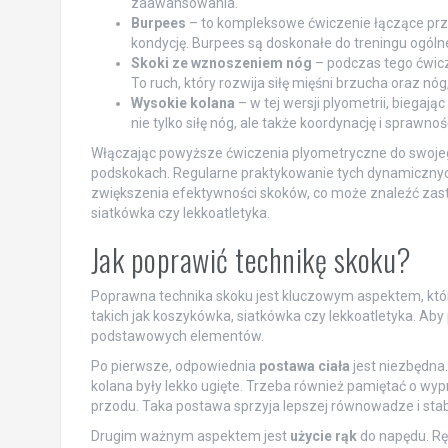
zaawansowania.
Burpees
– to kompleksowe ćwiczenie łączące przys
kondycję. Burpees są doskonałe do treningu ogólne
Skoki ze wznoszeniem nóg
– podczas tego ćwicze
To ruch, który rozwija siłę mięśni brzucha oraz n
Wysokie kolana
– w tej wersji plyometrii, biegają
nie tylko siłę nóg, ale także koordynację i sprawnoś
Włączając powyższe ćwiczenia plyometryczne do swoje
podskokach. Regularne praktykowanie tych dynamicznych 
zwiększenia efektywności skoków, co może znaleźć zast
siatkówka czy lekkoatletyka.
Jak poprawić technikę skoku?
Poprawna technika skoku jest kluczowym aspektem, któ
takich jak koszykówka, siatkówka czy lekkoatletyka. Aby
podstawowych elementów.
Po pierwsze, odpowiednia
postawa ciała
jest niezbędna.
kolana były lekko ugięte. Trzeba również pamiętać o wy
przodu. Taka postawa sprzyja lepszej równowadze i stab
Drugim ważnym aspektem jest
użycie rąk
do napędu. Rę