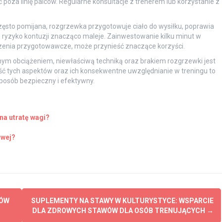
 poza linię palców. Regularne konsultacje z trenerem lub korzystanie z
Często pomijana, rozgrzewka przygotowuje ciało do wysiłku, poprawia
u ryzyko kontuzji znacząco maleje. Zainwestowanie kilku minut w
czenia przygotowawcze, może przynieść znaczące korzyści.
m obciążeniem, niewłaściwą techniką oraz brakiem rozgrzewki jest
ć tych aspektów oraz ich konsekwentne uwzględnianie w treningu to
posób bezpieczny i efektywny.
na utratę wagi?
owej?
KÓW
SUPLEMENTY NA STAWY W KULTURYSTYCE: WSPARCIE
DLA ZDROWYCH STAWÓW DLA OSÓB TRENUJĄCYCH
→