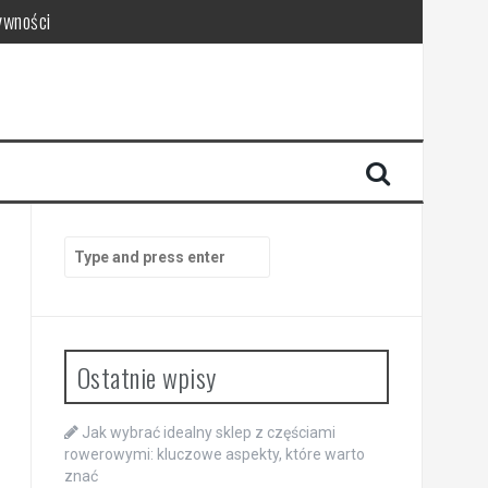
ywności
Search
for:
Ostatnie wpisy
Jak wybrać idealny sklep z częściami
rowerowymi: kluczowe aspekty, które warto
znać