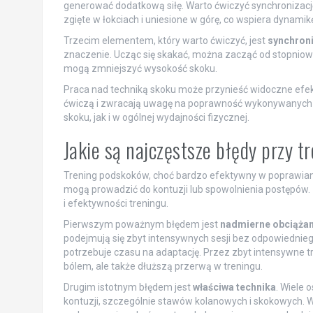
generować dodatkową siłę. Warto ćwiczyć synchronizację
zgięte w łokciach i uniesione w górę, co wspiera dynamik
Trzecim elementem, który warto ćwiczyć, jest
synchron
znaczenie. Ucząc się skakać, można zacząć od stopniow
mogą zmniejszyć wysokość skoku.
Praca nad techniką skoku może przynieść widoczne efekty
ćwiczą i zwracają uwagę na poprawność wykonywanych
skoku, jak i w ogólnej wydajności fizycznej.
Jakie są najczęstsze błędy przy 
Trening podskoków, choć bardzo efektywny w poprawianiu
mogą prowadzić do kontuzji lub spowolnienia postępów. 
i efektywności treningu.
Pierwszym poważnym błędem jest
nadmierne obciążan
podejmują się zbyt intensywnych sesji bez odpowiednieg
potrzebuje czasu na adaptację. Przez zbyt intensywne tr
bólem, ale także dłuższą przerwą w treningu.
Drugim istotnym błędem jest
właściwa technika
. Wiele 
kontuzji, szczególnie stawów kolanowych i skokowych. 