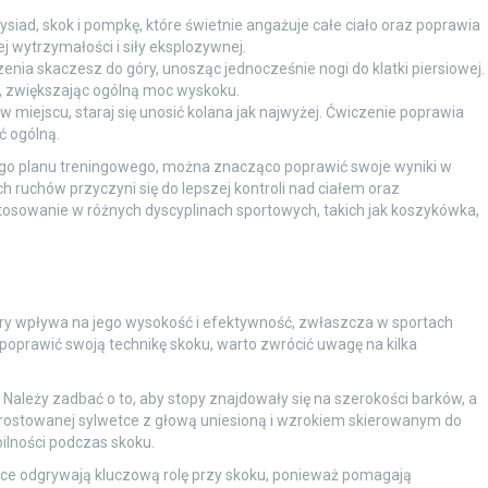
iad, skok i pompkę, które świetnie angażuje całe ciało oraz poprawia
j wytrzymałości i siły eksplozywnej.
nia skaczesz do góry, unosząc jednocześnie nogi do klatki piersiowej.
óg, zwiększając ogólną moc wyskoku.
c w miejscu, staraj się unosić kolana jak najwyżej. Ćwiczenie poprawia
ć ogólną.
go planu treningowego, można znacząco poprawić swoje wyniki w
ruchów przyczyni się do lepszej kontroli nad ciałem oraz
osowanie w różnych dyscyplinach sportowych, takich jak koszykówka,
ry wpływa na jego wysokość i efektywność, zwłaszcza w sportach
 poprawić swoją technikę skoku, warto zwrócić uwagę na kilka
 Należy zadbać o to, aby stopy znajdowały się na szerokości barków, a
prostowanej sylwetce z głową uniesioną i wzrokiem skierowanym do
ilności podczas skoku.
ce odgrywają kluczową rolę przy skoku, ponieważ pomagają