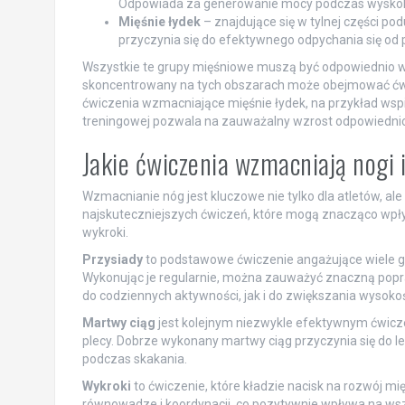
Odpowiada za generowanie mocy podczas wyskoku,
Mięśnie łydek
– znajdujące się w tylnej części pod
przyczynia się do efektywnego odpychania się od 
Wszystkie te grupy mięśniowe muszą być odpowiednio 
skoncentrowany na tych obszarach może obejmować ćwicze
ćwiczenia wzmacniające mięśnie łydek, na przykład wsp
treningowej pozwala na zauważalny wzrost odpowiednic
Jakie ćwiczenia wzmacniają nogi 
Wzmacnianie nóg jest kluczowe nie tylko dla atletów, al
najskuteczniejszych ćwiczeń, które mogą znacząco wpłyną
wykroki.
Przysiady
to podstawowe ćwiczenie angażujące wiele gr
Wykonując je regularnie, można zauważyć znaczną poprawę
do codziennych aktywności, jak i do zwiększania wysoko
Martwy ciąg
jest kolejnym niezwykle efektywnym ćwicze
plecy. Dobrze wykonany martwy ciąg przyczynia się do le
podczas skakania.
Wykroki
to ćwiczenie, które kładzie nacisk na rozwój m
równowadze i koordynacji, co pozytywnie wpływa na wszy