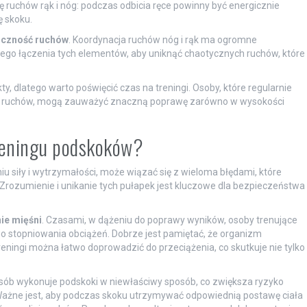
 ruchów rąk i nóg: podczas odbicia ręce powinny być energicznie
ę skoku.
iczność ruchów
. Koordynacja ruchów nóg i rąk ma ogromne
ego łączenia tych elementów, aby uniknąć chaotycznych ruchów, które
, dlatego warto poświęcić czas na treningi. Osoby, które regularnie
 ruchów, mogą zauważyć znaczną poprawę zarówno w wysokości
treningu podskoków?
 siły i wytrzymałości, może wiązać się z wieloma błędami, które
Zrozumienie i unikanie tych pułapek jest kluczowe dla bezpieczeństwa
ie mięśni
. Czasami, w dążeniu do poprawy wyników, osoby trenujące
o stopniowania obciążeń. Dobrze jest pamiętać, że organizm
eningi można łatwo doprowadzić do przeciążenia, co skutkuje nie tylko
osób wykonuje podskoki w niewłaściwy sposób, co zwiększa ryzyko
Ważne jest, aby podczas skoku utrzymywać odpowiednią postawę ciała