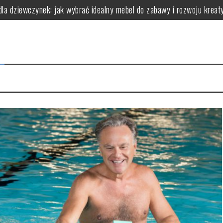
dla dziewczynek: jak wybrać idealny mebel do zabawy i rozwoju kreat
(dla wrażliwej i trądzikowej) – jak wdrożyć
a bariery bez ryzyka „zapychania”
ry faktycznie robi robotę (zależnie od celu)
 chaosu (protokół obserwacji i wnioski)
erowymi: kluczowe aspekty, które warto znać