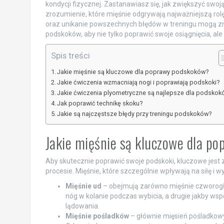
kondycji fizycznej. Zastanawiasz się, jak zwiększyć swo
zrozumienie, które mięśnie odgrywają najważniejszą rol
oraz unikanie powszechnych błędów w treningu mogą zn
podskoków, aby nie tylko poprawić swoje osiągnięcia, ale
Spis treści
Jakie mięśnie są kluczowe dla poprawy podskoków?
Jakie ćwiczenia wzmacniają nogi i poprawiają podskoki?
Jakie ćwiczenia plyometryczne są najlepsze dla podskok
Jak poprawić technikę skoku?
Jakie są najczęstsze błędy przy treningu podskoków?
Jakie mięśnie są kluczowe dla p
Aby skutecznie poprawić swoje podskoki, kluczowe jest 
procesie. Mięśnie, które szczególnie wpływają na siłę i 
Mięśnie ud
– obejmują zarówno mięśnie czworogło
nóg w kolanie podczas wybicia, a drugie jakby ws
lądowania.
Mięśnie pośladków
– głównie mięsień pośladkowy w