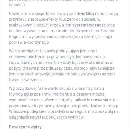
tygodniu.
Nawet krótkie sesje, które trwają zaledwie kilka minut, mogą
przynieść znaczące efekty. Kluczem do sukcesu w
praktykowaniu pozycji drzewa jest
systematyczność
oraz
dostosowywanie poziomu trudności do swoich możliwości.
Regularne wykonywanie asany zwiększa siłę mięśni nóg i
poprawia koordynację.
Warto pamiętać, że każdy praktykujący jest inny i
intensywność treningu powinna być dostosowana do
indywidualnych potrzeb. Nie każdy będzie w stanie stać w
pozycji drzewa przez dłuższy czas, dlatego najważniejsze
jest, aby słuchać swojego ciała i stopniowo zwiększać czas
trwania ćwiczenia.
W początkowej fazie warto skupić się na utrzymaniu
równowagi przez krótki moment, a z czasem można
wydłużać ten czas. Ważne jest, aby
unikać forsowania się
–
przymusowe trzymanie pozycji może prowadzić do kontuzji.
Właściwe podejście do praktyki oraz regularność pozwolą na
osiągnięcie satysfakcjonujących wyników.
Powiązane wpisy: