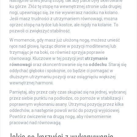
Następnie unieś jedną stopę, tak aby palce były skierowane
ku górze. Złóż tę stopę na wewnętrznej stronie uda drugiej
nogi, upewniając się, że nie wywierasz nacisku na kolano.
Jeśli masz trudności z utrzymaniem równowagi, można
oprzeć stopę na łydce lub kostce, ale nigdy na kolanie. To
pozwoli ci zwiększyć stabilność.
W momencie, gdy masz już ułożoną nogę, możesz unieść
ręce nad głowę, łącząc dłonie w pozycji modlitewnej lub
trzymając je na boki, co również sprzyja poprawie
równowagi. Kluczowe w tej pozycji jest
utrzymanie
równowagi
oraz skoncentrowanie się na
oddechu
. Staraj się
oddychać głęboko i spokojnie, co będzie ci pomagać w
dłuższym utrzymaniu pozycji oraz osiągnięciu większej
wewnętrznej harmonii.
Pamiętaj, aby przez cały czas skupiać się na jednej, wybranej
przez siebie punktu na podłodze, co pomoże w stabilizacji i
poprawnym wykonaniu asany. Utrzymuj pozycję przez kilka
oddechów, a następnie powoli wróć do pozycji wyjściowej.
Powtórz ćwiczenie na drugą nogę, aby równomiernie
pracować nad równowagą.
Jakie są korzyści z wykonywania