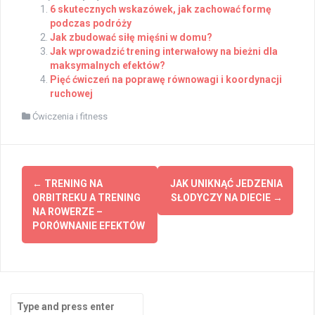
6 skutecznych wskazówek, jak zachować formę
podczas podróży
Jak zbudować siłę mięśni w domu?
Jak wprowadzić trening interwałowy na bieżni dla
maksymalnych efektów?
Pięć ćwiczeń na poprawę równowagi i koordynacji
ruchowej
Ćwiczenia i fitness
Post
←
TRENING NA
JAK UNIKNĄĆ JEDZENIA
navigation
ORBITREKU A TRENING
SŁODYCZY NA DIECIE
→
NA ROWERZE –
PORÓWNANIE EFEKTÓW
Search
for: