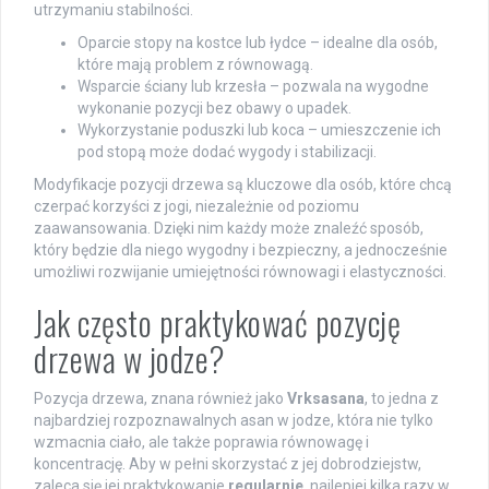
utrzymaniu stabilności.
Oparcie stopy na kostce lub łydce – idealne dla osób,
które mają problem z równowagą.
Wsparcie ściany lub krzesła – pozwala na wygodne
wykonanie pozycji bez obawy o upadek.
Wykorzystanie poduszki lub koca – umieszczenie ich
pod stopą może dodać wygody i stabilizacji.
Modyfikacje pozycji drzewa są kluczowe dla osób, które chcą
czerpać korzyści z jogi, niezależnie od poziomu
zaawansowania. Dzięki nim każdy może znaleźć sposób,
który będzie dla niego wygodny i bezpieczny, a jednocześnie
umożliwi rozwijanie umiejętności równowagi i elastyczności.
Jak często praktykować pozycję
drzewa w jodze?
Pozycja drzewa, znana również jako
Vrksasana
, to jedna z
najbardziej rozpoznawalnych asan w jodze, która nie tylko
wzmacnia ciało, ale także poprawia równowagę i
koncentrację. Aby w pełni skorzystać z jej dobrodziejstw,
zaleca się jej praktykowanie
regularnie
, najlepiej kilka razy w