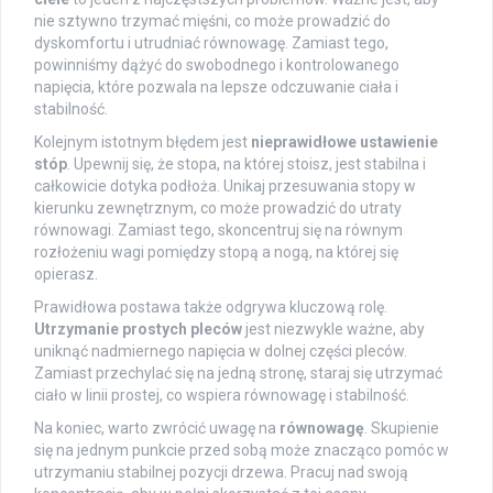
nie sztywno trzymać mięśni, co może prowadzić do
dyskomfortu i utrudniać równowagę. Zamiast tego,
powinniśmy dążyć do swobodnego i kontrolowanego
napięcia, które pozwala na lepsze odczuwanie ciała i
stabilność.
Kolejnym istotnym błędem jest
nieprawidłowe ustawienie
stóp
. Upewnij się, że stopa, na której stoisz, jest stabilna i
całkowicie dotyka podłoża. Unikaj przesuwania stopy w
kierunku zewnętrznym, co może prowadzić do utraty
równowagi. Zamiast tego, skoncentruj się na równym
rozłożeniu wagi pomiędzy stopą a nogą, na której się
opierasz.
Prawidłowa postawa także odgrywa kluczową rolę.
Utrzymanie prostych pleców
jest niezwykle ważne, aby
uniknąć nadmiernego napięcia w dolnej części pleców.
Zamiast przechylać się na jedną stronę, staraj się utrzymać
ciało w linii prostej, co wspiera równowagę i stabilność.
Na koniec, warto zwrócić uwagę na
równowagę
. Skupienie
się na jednym punkcie przed sobą może znacząco pomóc w
utrzymaniu stabilnej pozycji drzewa. Pracuj nad swoją