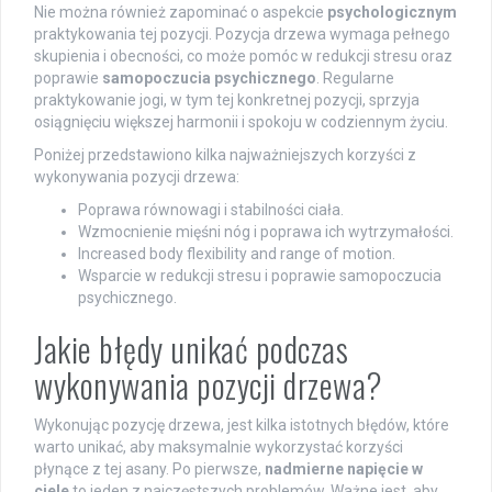
Nie można również zapominać o aspekcie
psychologicznym
praktykowania tej pozycji. Pozycja drzewa wymaga pełnego
skupienia i obecności, co może pomóc w redukcji stresu oraz
poprawie
samopoczucia psychicznego
. Regularne
praktykowanie jogi, w tym tej konkretnej pozycji, sprzyja
osiągnięciu większej harmonii i spokoju w codziennym życiu.
Poniżej przedstawiono kilka najważniejszych korzyści z
wykonywania pozycji drzewa:
Poprawa równowagi i stabilności ciała.
Wzmocnienie mięśni nóg i poprawa ich wytrzymałości.
Increased body flexibility and range of motion.
Wsparcie w redukcji stresu i poprawie samopoczucia
psychicznego.
Jakie błędy unikać podczas
wykonywania pozycji drzewa?
Wykonując pozycję drzewa, jest kilka istotnych błędów, które
warto unikać, aby maksymalnie wykorzystać korzyści
płynące z tej asany. Po pierwsze,
nadmierne napięcie w
ciele
to jeden z najczęstszych problemów. Ważne jest, aby