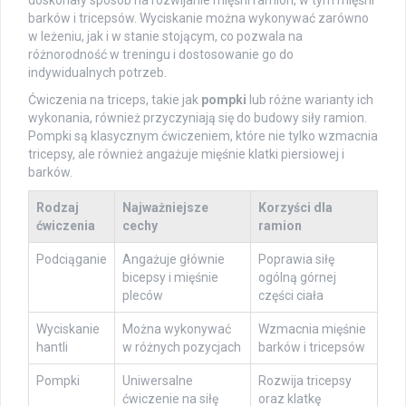
barków i tricepsów. Wyciskanie można wykonywać zarówno
w leżeniu, jak i w stanie stojącym, co pozwala na
różnorodność w treningu i dostosowanie go do
indywidualnych potrzeb.
Ćwiczenia na triceps, takie jak
pompki
lub różne warianty ich
wykonania, również przyczyniają się do budowy siły ramion.
Pompki są klasycznym ćwiczeniem, które nie tylko wzmacnia
tricepsy, ale również angażuje mięśnie klatki piersiowej i
barków.
Rodzaj
Najważniejsze
Korzyści dla
ćwiczenia
cechy
ramion
Podciąganie
Angażuje głównie
Poprawia siłę
bicepsy i mięśnie
ogólną górnej
pleców
części ciała
Wyciskanie
Można wykonywać
Wzmacnia mięśnie
hantli
w różnych pozycjach
barków i tricepsów
Pompki
Uniwersalne
Rozwija tricepsy
ćwiczenie na siłę
oraz klatkę