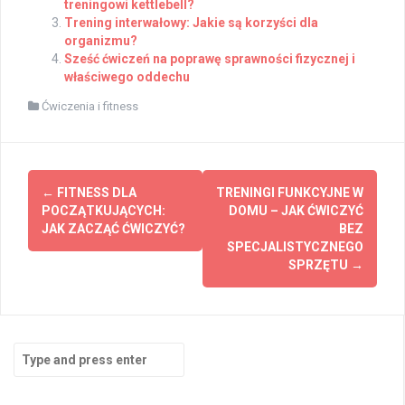
treningowi kettlebell?
Trening interwałowy: Jakie są korzyści dla
organizmu?
Sześć ćwiczeń na poprawę sprawności fizycznej i
właściwego oddechu
Ćwiczenia i fitness
Post
←
FITNESS DLA
TRENINGI FUNKCYJNE W
navigation
POCZĄTKUJĄCYCH:
DOMU – JAK ĆWICZYĆ
JAK ZACZĄĆ ĆWICZYĆ?
BEZ
SPECJALISTYCZNEGO
SPRZĘTU
→
Search
for: