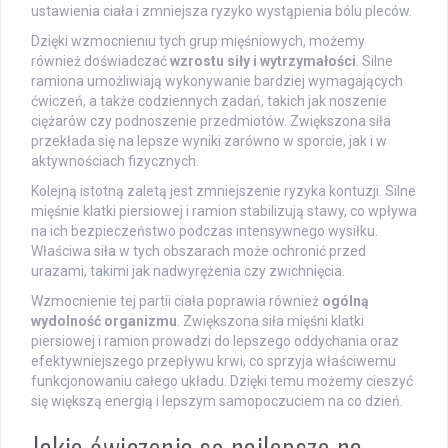
ustawienia ciała i zmniejsza ryzyko wystąpienia bólu pleców.
Dzięki wzmocnieniu tych grup mięśniowych, możemy
również doświadczać
wzrostu siły i wytrzymałości
. Silne
ramiona umożliwiają wykonywanie bardziej wymagających
ćwiczeń, a także codziennych zadań, takich jak noszenie
ciężarów czy podnoszenie przedmiotów. Zwiększona siła
przekłada się na lepsze wyniki zarówno w sporcie, jak i w
aktywnościach fizycznych.
Kolejną istotną zaletą jest zmniejszenie ryzyka kontuzji. Silne
mięśnie klatki piersiowej i ramion stabilizują stawy, co wpływa
na ich bezpieczeństwo podczas intensywnego wysiłku.
Właściwa siła w tych obszarach może ochronić przed
urazami, takimi jak nadwyrężenia czy zwichnięcia.
Wzmocnienie tej partii ciała poprawia również
ogólną
wydolność organizmu
. Zwiększona siła mięśni klatki
piersiowej i ramion prowadzi do lepszego oddychania oraz
efektywniejszego przepływu krwi, co sprzyja właściwemu
funkcjonowaniu całego układu. Dzięki temu możemy cieszyć
się większą energią i lepszym samopoczuciem na co dzień.
Jakie ćwiczenia są najlepsze na