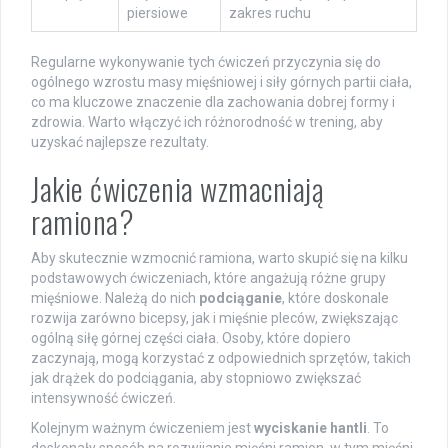
piersiowe
zakres ruchu
Regularne wykonywanie tych ćwiczeń przyczynia się do
ogólnego wzrostu masy mięśniowej i siły górnych partii ciała,
co ma kluczowe znaczenie dla zachowania dobrej formy i
zdrowia. Warto włączyć ich różnorodność w trening, aby
uzyskać najlepsze rezultaty.
Jakie ćwiczenia wzmacniają
ramiona?
Aby skutecznie wzmocnić ramiona, warto skupić się na kilku
podstawowych ćwiczeniach, które angażują różne grupy
mięśniowe. Należą do nich
podciąganie
, które doskonale
rozwija zarówno bicepsy, jak i mięśnie pleców, zwiększając
ogólną siłę górnej części ciała. Osoby, które dopiero
zaczynają, mogą korzystać z odpowiednich sprzętów, takich
jak drążek do podciągania, aby stopniowo zwiększać
intensywność ćwiczeń.
Kolejnym ważnym ćwiczeniem jest
wyciskanie hantli
. To
doskonały sposób na rozwijanie mięśni ramion, w tym mięśni