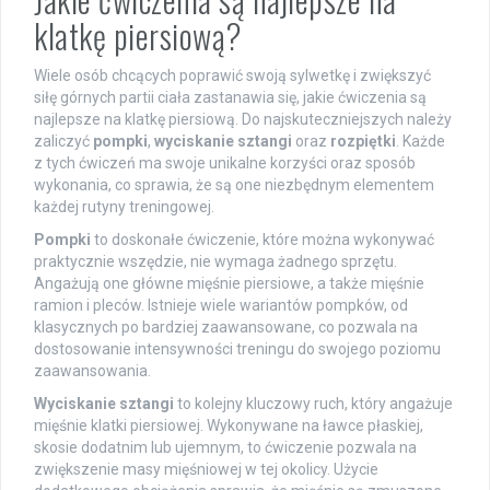
klatkę piersiową?
Wiele osób chcących poprawić swoją sylwetkę i zwiększyć
siłę górnych partii ciała zastanawia się, jakie ćwiczenia są
najlepsze na klatkę piersiową. Do najskuteczniejszych należy
zaliczyć
pompki
,
wyciskanie sztangi
oraz
rozpiętki
. Każde
z tych ćwiczeń ma swoje unikalne korzyści oraz sposób
wykonania, co sprawia, że są one niezbędnym elementem
każdej rutyny treningowej.
Pompki
to doskonałe ćwiczenie, które można wykonywać
praktycznie wszędzie, nie wymaga żadnego sprzętu.
Angażują one główne mięśnie piersiowe, a także mięśnie
ramion i pleców. Istnieje wiele wariantów pompków, od
klasycznych po bardziej zaawansowane, co pozwala na
dostosowanie intensywności treningu do swojego poziomu
zaawansowania.
Wyciskanie sztangi
to kolejny kluczowy ruch, który angażuje
mięśnie klatki piersiowej. Wykonywane na ławce płaskiej,
skosie dodatnim lub ujemnym, to ćwiczenie pozwala na
zwiększenie masy mięśniowej w tej okolicy. Użycie