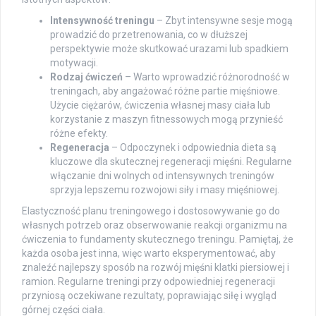
Intensywność treningu
– Zbyt intensywne sesje mogą
prowadzić do przetrenowania, co w dłuższej
perspektywie może skutkować urazami lub spadkiem
motywacji.
Rodzaj ćwiczeń
– Warto wprowadzić różnorodność w
treningach, aby angażować różne partie mięśniowe.
Użycie ciężarów, ćwiczenia własnej masy ciała lub
korzystanie z maszyn fitnessowych mogą przynieść
różne efekty.
Regeneracja
– Odpoczynek i odpowiednia dieta są
kluczowe dla skutecznej regeneracji mięśni. Regularne
włączanie dni wolnych od intensywnych treningów
sprzyja lepszemu rozwojowi siły i masy mięśniowej.
Elastyczność planu treningowego i dostosowywanie go do
własnych potrzeb oraz obserwowanie reakcji organizmu na
ćwiczenia to fundamenty skutecznego treningu. Pamiętaj, że
każda osoba jest inna, więc warto eksperymentować, aby
znaleźć najlepszy sposób na rozwój mięśni klatki piersiowej i
ramion. Regularne treningi przy odpowiedniej regeneracji
przyniosą oczekiwane rezultaty, poprawiając siłę i wygląd
górnej części ciała.