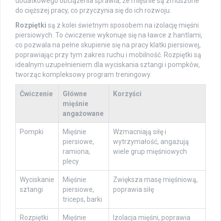
dodatkowego obciążenia sprawia, że mięśnie są zmuszone
do cięższej pracy, co przyczynia się do ich rozwoju.
Rozpiętki
są z kolei świetnym sposobem na izolację mięśni
piersiowych. To ćwiczenie wykonuje się na ławce z hantlami,
co pozwala na pełne skupienie się na pracy klatki piersiowej,
poprawiając przy tym zakres ruchu i mobilność. Rozpiętki są
idealnym uzupełnieniem dla wyciskania sztangi i pompków,
tworząc kompleksowy program treningowy.
Ćwiczenie
Główne
Korzyści
mięśnie
angażowane
Pompki
Mięśnie
Wzmacniają siłę i
piersiowe,
wytrzymałość, angażują
ramiona,
wiele grup mięśniowych
plecy
Wyciskanie
Mięśnie
Zwiększa masę mięśniową,
sztangi
piersiowe,
poprawia siłę
triceps, barki
Rozpiętki
Mięśnie
Izolacja mięśni, poprawia