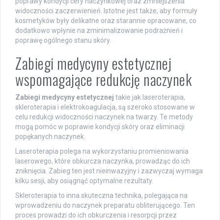
poprawy kondycji cery naczynkowej oraz zmniejszenia
widoczności zaczerwienień. Istotne jest także, aby formuły
kosmetyków były delikatne oraz starannie opracowane, co
dodatkowo wpłynie na zminimalizowanie podrażnień i
poprawę ogólnego stanu skóry.
Zabiegi medycyny estetycznej
wspomagające redukcję naczynek
Zabiegi medycyny estetycznej
takie jak laseroterapia,
skleroterapia i elektrokoagulacja, są szeroko stosowane w
celu redukcji widoczności naczynek na twarzy. Te metody
mogą pomóc w poprawie kondycji skóry oraz eliminacji
popękanych naczynek.
Laseroterapia polega na wykorzystaniu promieniowania
laserowego, które obkurcza naczynka, prowadząc do ich
zniknięcia. Zabieg ten jest nieinwazyjny i zazwyczaj wymaga
kilku sesji, aby osiągnąć optymalne rezultaty.
Skleroterapia to inna skuteczna technika, polegająca na
wprowadzeniu do naczynek preparatu obliterującego. Ten
proces prowadzi do ich obkurczenia i resorpcji przez