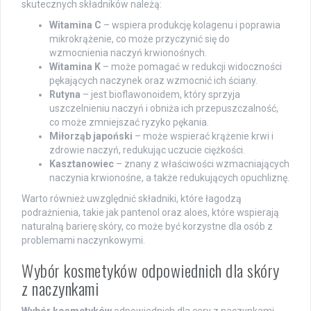
skutecznych składników należą:
Witamina C
– wspiera produkcję kolagenu i poprawia
mikrokrążenie, co może przyczynić się do
wzmocnienia naczyń krwionośnych.
Witamina K
– może pomagać w redukcji widoczności
pękających naczynek oraz wzmocnić ich ściany.
Rutyna
– jest bioflawonoidem, który sprzyja
uszczelnieniu naczyń i obniża ich przepuszczalność,
co może zmniejszać ryzyko pękania.
Miłorząb japoński
– może wspierać krążenie krwi i
zdrowie naczyń, redukując uczucie ciężkości.
Kasztanowiec
– znany z właściwości wzmacniających
naczynia krwionośne, a także redukujących opuchliznę.
Warto również uwzględnić składniki, które łagodzą
podrażnienia, takie jak pantenol oraz aloes, które wspierają
naturalną barierę skóry, co może być korzystne dla osób z
problemami naczynkowymi.
Wybór kosmetyków odpowiednich dla skóry
z naczynkami
Wybór kosmetyków
odpowiednich dla cery z naczynkami