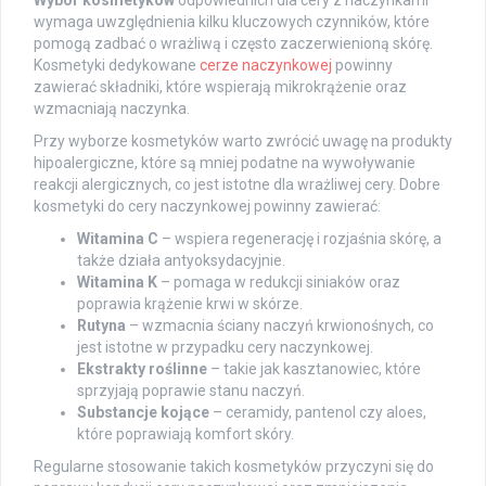
wymaga uwzględnienia kilku kluczowych czynników, które
pomogą zadbać o wrażliwą i często zaczerwienioną skórę.
Kosmetyki dedykowane
cerze naczynkowej
powinny
zawierać składniki, które wspierają mikrokrążenie oraz
wzmacniają naczynka.
Przy wyborze kosmetyków warto zwrócić uwagę na produkty
hipoalergiczne, które są mniej podatne na wywoływanie
reakcji alergicznych, co jest istotne dla wrażliwej cery. Dobre
kosmetyki do cery naczynkowej powinny zawierać:
Witamina C
– wspiera regenerację i rozjaśnia skórę, a
także działa antyoksydacyjnie.
Witamina K
– pomaga w redukcji siniaków oraz
poprawia krążenie krwi w skórze.
Rutyna
– wzmacnia ściany naczyń krwionośnych, co
jest istotne w przypadku cery naczynkowej.
Ekstrakty roślinne
– takie jak kasztanowiec, które
sprzyjają poprawie stanu naczyń.
Substancje kojące
– ceramidy, pantenol czy aloes,
które poprawiają komfort skóry.
Regularne stosowanie takich kosmetyków przyczyni się do