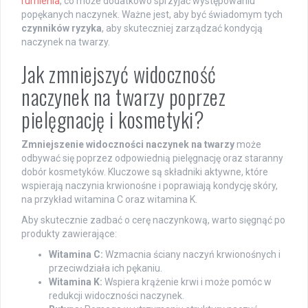
rumienia
, co może dodatkowo sprzyjać występowaniu
popękanych naczynek. Ważne jest, aby być świadomym tych
czynników ryzyka
, aby skuteczniej zarządzać kondycją
naczynek na twarzy.
Jak zmniejszyć widoczność
naczynek na twarzy poprzez
pielęgnację i kosmetyki?
Zmniejszenie widoczności naczynek na twarzy
może
odbywać się poprzez odpowiednią pielęgnację oraz staranny
dobór kosmetyków. Kluczowe są składniki aktywne, które
wspierają naczynia krwionośne i poprawiają kondycję skóry,
na przykład witamina C oraz witamina K.
Aby skutecznie zadbać o cerę naczynkową, warto sięgnąć po
produkty zawierające:
Witamina C:
Wzmacnia ściany naczyń krwionośnych i
przeciwdziała ich pękaniu.
Witamina K:
Wspiera krążenie krwi i może pomóc w
redukcji widoczności naczynek.