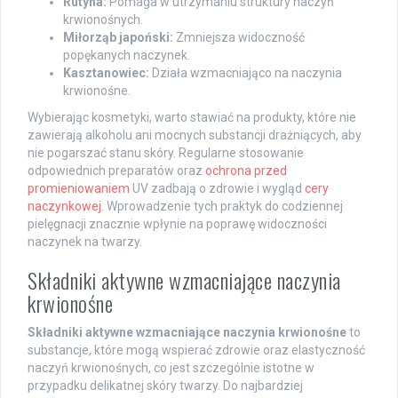
Rutyna:
Pomaga w utrzymaniu struktury naczyń
krwionośnych.
Miłorząb japoński:
Zmniejsza widoczność
popękanych naczynek.
Kasztanowiec:
Działa wzmacniająco na naczynia
krwionośne.
Wybierając kosmetyki, warto stawiać na produkty, które nie
zawierają alkoholu ani mocnych substancji drażniących, aby
nie pogarszać stanu skóry. Regularne stosowanie
odpowiednich preparatów oraz
ochrona przed
promieniowaniem
UV zadbają o zdrowie i wygląd
cery
naczynkowej
. Wprowadzenie tych praktyk do codziennej
pielęgnacji znacznie wpłynie na poprawę widoczności
naczynek na twarzy.
Składniki aktywne wzmacniające naczynia
krwionośne
Składniki aktywne wzmacniające naczynia krwionośne
to
substancje, które mogą wspierać zdrowie oraz elastyczność
naczyń krwionośnych, co jest szczególnie istotne w
przypadku delikatnej skóry twarzy. Do najbardziej