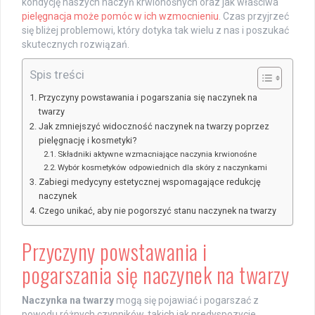
kondycję naszych naczyń krwionośnych oraz jak właściwa
pielęgnacja może pomóc w ich wzmocnieniu
. Czas przyjrzeć
się bliżej problemowi, który dotyka tak wielu z nas i poszukać
skutecznych rozwiązań.
Spis treści
Przyczyny powstawania i pogarszania się naczynek na
twarzy
Jak zmniejszyć widoczność naczynek na twarzy poprzez
pielęgnację i kosmetyki?
Składniki aktywne wzmacniające naczynia krwionośne
Wybór kosmetyków odpowiednich dla skóry z naczynkami
Zabiegi medycyny estetycznej wspomagające redukcję
naczynek
Czego unikać, aby nie pogorszyć stanu naczynek na twarzy
Przyczyny powstawania i
pogarszania się naczynek na twarzy
Naczynka na twarzy
mogą się pojawiać i pogarszać z
powodu różnych czynników, takich jak predyspozycje