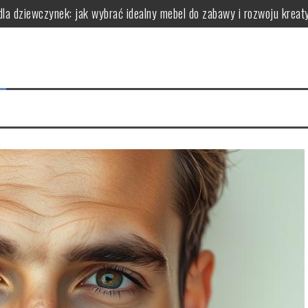
dla dziewczynek: jak wybrać idealny mebel do zabawy i rozwoju kreat
(dla wrażliwej i trądzikowej) – jak wdrożyć
a bariery bez ryzyka „zapychania”
ry faktycznie robi robotę (zależnie od celu)
 chaosu (protokół obserwacji i wnioski)
erowymi: kluczowe aspekty, które warto znać