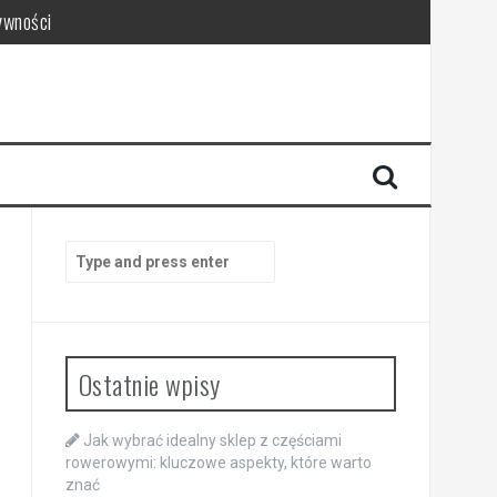
ywności
Search
for:
Ostatnie wpisy
Jak wybrać idealny sklep z częściami
rowerowymi: kluczowe aspekty, które warto
znać