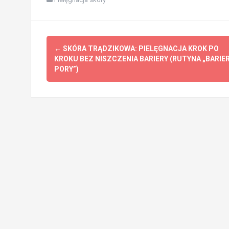
Post
←
SKÓRA TRĄDZIKOWA: PIELĘGNACJA KROK PO
navigation
KROKU BEZ NISZCZENIA BARIERY (RUTYNA „BARIER
PORY”)