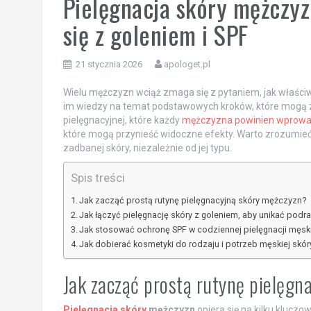
Pielęgnacja skóry mężczyzn
się z goleniem i SPF
21 stycznia 2026
apologet.pl
Wielu mężczyzn wciąż zmaga się z pytaniem, jak właściw
im wiedzy na temat podstawowych kroków, które mogą z
pielęgnacyjnej, które każdy
mężczyzna powinien wprowad
które mogą przynieść widoczne efekty. Warto zrozumieć, 
zadbanej skóry, niezależnie od jej typu.
Spis treści
Jak zacząć prostą rutynę pielęgnacyjną skóry mężczyzn?
Jak łączyć pielęgnację skóry z goleniem, aby unikać podr
Jak stosować ochronę SPF w codziennej pielęgnacji męski
Jak dobierać kosmetyki do rodzaju i potrzeb męskiej skór
Jak zacząć prostą rutynę pielęgn
Pielęgnacja skóry
mężczyzn
opiera się na kilku klucz