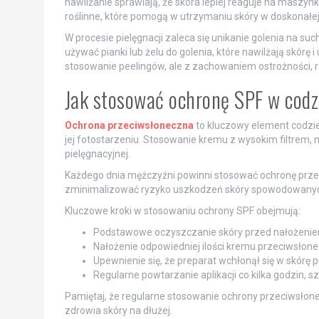
nawilżanie sprawiają, że skóra lepiej reaguje na maszynk
roślinne, które pomogą w utrzymaniu skóry w doskonałej 
W procesie pielęgnacji zaleca się unikanie golenia na s
używać pianki lub żelu do golenia, które nawilżają skórę 
stosowanie peelingów, ale z zachowaniem ostrożności, r
Jak stosować ochronę SPF w codzi
Ochrona przeciwsłoneczna
to kluczowy element codzien
jej fotostarzeniu. Stosowanie kremu z wysokim filtrem, n
pielęgnacyjnej.
Każdego dnia mężczyźni powinni stosować ochronę przec
zminimalizować ryzyko uszkodzeń skóry spowodowany
Kluczowe kroki w stosowaniu ochrony SPF obejmują:
Podstawowe oczyszczanie skóry przed nałożenie
Nałożenie odpowiedniej ilości kremu przeciwsłone
Upewnienie się, że preparat wchłonął się w skór
Regularne powtarzanie aplikacji co kilka godzin, 
Pamiętaj, że regularne stosowanie ochrony przeciwsło
zdrowia skóry na dłużej.