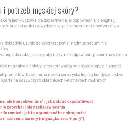
u i potrzeb męskiej skóry?
 skóry
jest kluczowe dla zapewnienia jej odpowiedniej pielęgnacji.
y, która jest grubsza, wydziela więcej sebum i może być wrażliwa.
óry dokładnie usunie zanieczyszczenia i nadmiar sebum, nie
kóry.
anego do rodzaju skóry, aby utrzymać odpowiedni poziom nawilżenia
ić naturalne pH skóry i przygotować ją na dalsze etapy pielęgnacji.
ych produktów. Dzięki temu męska cera zyska lepszą kondycję, będzie
oparte na odżywczych składnikach i ekstraktach roślinnych,
.
ie, ale konsekwentnie” i jak dobrać częstotliwość
nie zapychał i nie nasilał świecenia
sila rumień i jak to ograniczać bez skrajności
 niszczenia bariery (rutyna „bariera + pory”)