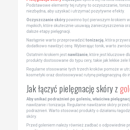
Podstawowe elementy tej rutyny to oczyszczanie, toniza
niezbędna, aby uzyskać i utrzymać pozytywne efekty.
Oczyszczanie skóry
powinno być pierwszym krokiem w 
męskich, które skutecznie usuwają zanieczyszczenia ora
dalsze etapy pielęgnacji.
Następnie warto przeprowadzić
tonizację
, która przyw
dodatkowo nawilżyć cerę. Wybierając tonik, warto zwróci
Ostatnim krokiem jest
nawilżanie
, które jest kluczowe 
produkty dostosowane do typu cery, takie jak lekkie żele
Regularne stosowanie tych trzech kroków pomoże w utrzy
kosmetyki oraz dostosowywać rutynę pielęgnacyjną do in
Jak łączyć pielęgnację skóry z
gol
Aby unikać podrażnień po goleniu, właściwa pielęgnacj
nawilżanie i tonizacja. Regularne nawilżanie skóry prz
podrażnień. Warto stosować produkty o działaniu łagodzą
skóry.
Przed goleniem należy również zadbać o odpowiednie p