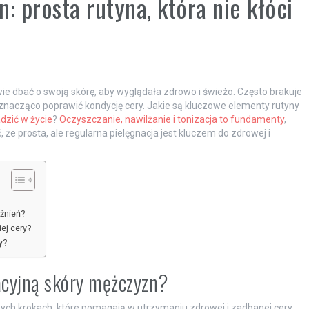
: prosta rutyna, która nie kłóci
ie dbać o swoją skórę, aby wyglądała zdrowo i świeżo. Często brakuje
nacząco poprawić kondycję cery. Jakie są kluczowe elementy rutyny
zić w życie
?
Oczyszczanie, nawilżanie i tonizacja to fundamenty
,
że prosta, ale regularna pielęgnacja jest kluczem do zdrowej i
ażnień?
ej cery?
y?
acyjną skóry mężczyzn?
owych krokach, które pomagają w utrzymaniu zdrowej i zadbanej cery.