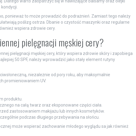
ę. Dlatego warto zaopatrzyć się w nawilżające balsamy oraz olejki
kondycji.
ucho, ponieważ to może prowadzić do podrażnień. Zamiast tego należy
i ułatwiają poślizg ostrza. Dbanie o czystość maszynki oraz regularne
ównież wspiera zdrowie cery.
ennej pielęgnacji męskiej cery?
nej pielęgnacji męskiej cery, który wspiera zdrowie skóry i zapobiega
ajlepiej 50 SPF, należy wprowadzić jako stały element rutyny
iwsłoneczną, niezależnie od pory roku, aby maksymalnie
ch promieniowaniem UV.
m produktu.
cznego na całą twarz oraz eksponowane części ciała.
ę przed zastosowaniem makijażu lub innych kosmetyków.
szczególnie podczas długiego przebywania na słońcu.
necznej może wspierać zachowanie młodego wyglądu sa jak również