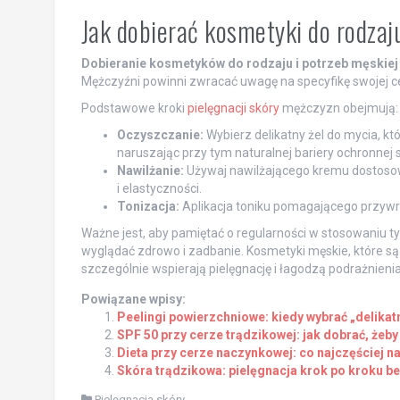
Jak dobierać kosmetyki do rodzaj
Dobieranie kosmetyków do rodzaju i potrzeb męskiej
Mężczyźni powinni zwracać uwagę na specyfikę swojej cer
Podstawowe kroki
pielęgnacji skóry
mężczyzn obejmują:
Oczyszczanie:
Wybierz delikatny żel do mycia, kt
naruszając przy tym naturalnej bariery ochronnej s
Nawilżanie:
Używaj nawilżającego kremu dostosow
i elastyczności.
Tonizacja:
Aplikacja toniku pomagającego przywróc
Ważne jest, aby pamiętać o regularności w stosowaniu t
wyglądać zdrowo i zadbanie. Kosmetyki męskie, które są 
szczególnie wspierają pielęgnację i łagodzą podrażnienia
Powiązane wpisy:
Peelingi powierzchniowe: kiedy wybrać „delikatn
SPF 50 przy cerze trądzikowej: jak dobrać, żeby 
Dieta przy cerze naczynkowej: co najczęściej na
Skóra trądzikowa: pielęgnacja krok po kroku bez
Pielęgnacja skóry