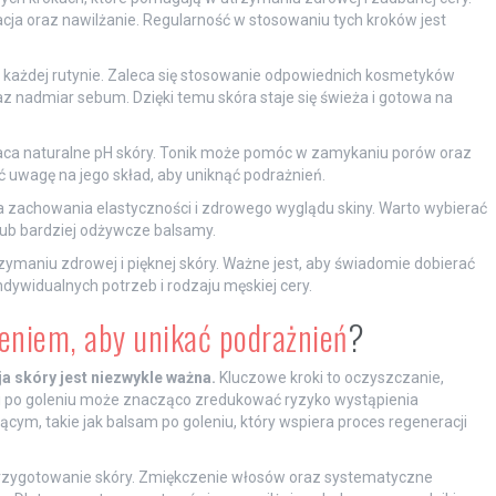
cja oraz nawilżanie. Regularność w stosowaniu tych kroków jest
każdej rutynie. Zaleca się stosowanie odpowiednich kosmetyków
z nadmiar sebum. Dzięki temu skóra staje się świeża i gotowa na
raca naturalne pH skóry. Tonik może pomóc w zamykaniu porów oraz
ć uwagę na jego skład, aby uniknąć podrażnień.
dla zachowania elastyczności i zdrowego wyglądu skiny. Warto wybierać
 lub bardziej odżywcze balsamy.
maniu zdrowej i pięknej skóry. Ważne jest, aby świadomie dobierać
dywidualnych potrzeb i rodzaju męskiej cery.
eniem, aby unikać podrażnień
?
a skóry jest niezwykle ważna.
Kluczowe kroki to oczyszczanie,
ed i po goleniu może znacząco zredukować ryzyko wystąpienia
cym, takie jak balsam po goleniu, który wspiera proces regeneracji
rzygotowanie skóry. Zmiękczenie włosów oraz systematyczne