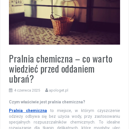
Pralnia chemiczna – co warto
wiedzieć przed oddaniem
ubrań?
4 czerwca 2025
apologet.pl
Czym właściwie jest pralnia chemiczna?
Pralnia chemiczna
to miejsce, w którym czyszczenie
odzieży odbywa się bez użycia wody, przy zastosowaniu
specjalnych rozpuszczalników chemicznych. To idealne
rozwiązanie dla tkanin delikatnych, które mogłyby ulec