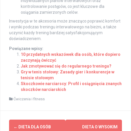
indywidualnych planów interwałowych oraz
kontrolowanie postępów, co jest kluczowe dla
osiągania zamierzonych celów.
Inwestycja w te akcesoria może znacząco poprawić komfort
i wyniki podczas treningu interwałowego na bieżni, a także
uczynić każdy trening bardziej satysfakcjonującym
doświadczeniem.
Powiązane wpisy:
10 przydatnych wskazówek dla osób, które dopiero
zaczynają ćwiczyć
Jak zmotywować się do regularnego treningu?
Gry w tenis stołowy: Zasady gier i konkurencje w
tenisie stołowym
Skoczkowie narciarscy: Profil i osiągnięcia znanych
skoczków narciarskich
Ćwiczenia i fitness
Post
←
DIETA DLA OSÓB
DIETA O WYSOKIM