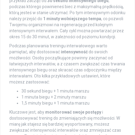
przykład zacząć od
30 sekund intensywnego biegu
,
podczas którego powinieneś biec z maksymalną prędkością,
którą jesteś w stanie utrzymać. Po tym intensywnym odcinku
należy przejść do
1 minuty wolniejszego tempa
, co pozwoli
Twojemu organizmowi na regenerację przed kolejnym
intensywnym interwałem. Cały cykl można powtarzać przez
okres 15 do 30 minut, w zależności od poziomu kondycji.
Podczas planowania treningu interwałowego warto
pamiętać, aby dostosować
intensywność
do swoich
możliwości. Osoby początkujące powinny zaczynać od
łatwiejszych interwałów, a z czasem zwiększać czas trwania
intensywnego biegu oraz skracać czas odpoczynku między
interwałami. Oto kilka przykładowych ustawień, które
możesz zastosować:
30 sekund biegu + 1 minuta marszu
1 minuta biegu + 2 minuty marszu
1,5 minuty biegu + 1 minuta marszu
Kluczowe jest, aby
monitorować swoje postępy
i
dostosowywać trening do zmieniających się możliwości. W
miarę jak stajesz się bardziej wysportowany, możesz
zwiększać intensywność interwałów oraz zmniejszać czas