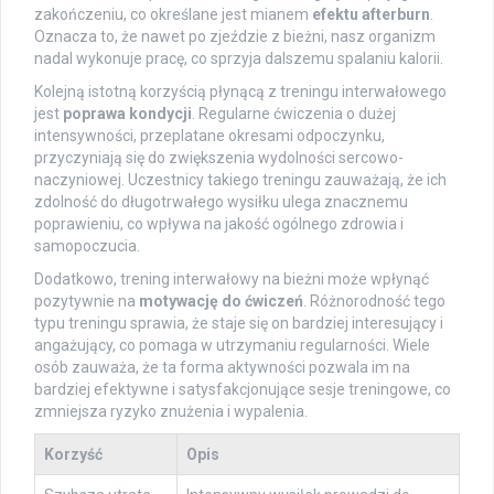
zakończeniu, co określane jest mianem
efektu afterburn
.
Oznacza to, że nawet po zjeździe z bieżni, nasz organizm
nadal wykonuje pracę, co sprzyja dalszemu spalaniu kalorii.
Kolejną istotną korzyścią płynącą z treningu interwałowego
jest
poprawa kondycji
. Regularne ćwiczenia o dużej
intensywności, przeplatane okresami odpoczynku,
przyczyniają się do zwiększenia wydolności sercowo-
naczyniowej. Uczestnicy takiego treningu zauważają, że ich
zdolność do długotrwałego wysiłku ulega znacznemu
poprawieniu, co wpływa na jakość ogólnego zdrowia i
samopoczucia.
Dodatkowo, trening interwałowy na bieżni może wpłynąć
pozytywnie na
motywację do ćwiczeń
. Różnorodność tego
typu treningu sprawia, że staje się on bardziej interesujący i
angażujący, co pomaga w utrzymaniu regularności. Wiele
osób zauważa, że ta forma aktywności pozwala im na
bardziej efektywne i satysfakcjonujące sesje treningowe, co
zmniejsza ryzyko znużenia i wypalenia.
Korzyść
Opis