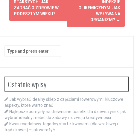
navigation
STARSZYCH: JAK
INDEKSIE
ZADBAĆ O ZDROWIE W
GLIKEMICZNYM: JAK
PODESZŁYM WIEKU?
WPŁYWA NA
ORGANIZM?
→
Search
for:
Ostatnie wpisy
Jak wybrać idealny sklep z częściami rowerowymi: kluczowe
aspekty, które warto znać
Najlepsze pomysły na drewniane toaletki dla dziewczynek: jak
wybrać idealny mebel do zabawy i rozwoju kreatywności
Kwas migdałowy: łagodny start z kwasami (dla wrażliwej i
trądzikowej) – jak wdrożyć