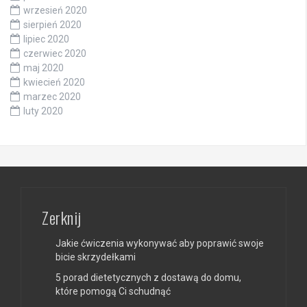
wrzesień 2020
sierpień 2020
lipiec 2020
czerwiec 2020
maj 2020
kwiecień 2020
marzec 2020
luty 2020
Zerknij
Jakie ćwiczenia wykonywać aby poprawić swoje
bicie skrzydełkami
5 porad dietetycznych z dostawą do domu,
które pomogą Ci schudnąć