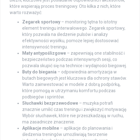
które wspierają proces treningowy. Oto kilka z nich, które
warto rozważyć:
Zegarek sportowy
– monitoring tętna to istotny
element treningu interwałowego. Zegarek sportowy,
który pozwala na śledzenie pulsów i analizy
efektywności wysiłku, pomoże lepiej dostosować
intensywność treningu.
Maty antypoślizgowe
– zapewniają one stabilność i
bezpieczeństwo podczas intensywnych sesji, co
pozwala skupić się na technice i wydajności biegowej.
Buty do biegania
– odpowiednia amortyzacja w
butach biegowych jest kluczowa dla ochrony stawów.
Warto zainwestować w modele z dobrą podpórką,
które pomogą w utrzymaniu komfortu podczas
podbiegów i sprintów.
Słuchawki bezprzewodowe
– muzyka potrafi
znacznie umilić czas treningu i zwiększyć motywację.
Wybór słuchawek, które nie przeszkadzają w ruchu,
ma zasadnicze znaczenie.
Aplikacje mobilne
– aplikacje do planowania i
śledzenia treningów umożliwiają tworzenie