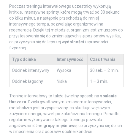
Podczas treningu interwałowego uczestnicy wykonują
krótkie, intensywne sprinty, które mogą trwać od 30 sekund
do kilku minut, a następnie przechodzą do mniej
intensywnego tempa, pozwalając organizmowi na
regenerację. Dzięki tej metodzie, organizm jest zmuszony do
przystosowania się do zmieniających się poziomów wysiłku,
co przyczynia się do lepszej
wydolności
i sprawności
fizycznej.
Typ odcinka
Intensywność
Czas trwania
Odcinek intensywny
Wysoka
30 sek. – 2 min.
Odcinek łagodny
Niska
1 – 3 min.
Trening interwałowy to także świetny sposób na
spalanie
tłuszczu
. Dzięki gwałtownym zmianom intensywności,
metabolizm jest przyspieszany, co skutkuje większym
zużyciem energii, nawet po zakończeniu treningu. Ponadto,
regularne wykonywanie takiego treningu pozwala
angażować różne
grupy mięśniowe
, co przyczynia się do ich
wzmocnienia oraz poprawy ogólnej kondycji.