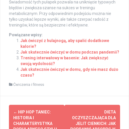
Świadomość tych pułapek pozwala na uniknięcie typowych
błędów i zwiększa szanse na sukces w treningu
metabolicznym. Przy odpowiednim podejściu można nie
tylko uzyskać lepsze wyniki, ale także czerpać radość z
treningów, które są bezpieczne i efektywne.
Powiązane wpisy:
Jak ćwiczyć z hulajnogą, aby spalić dodatkowe
kalorie?
Jak skutecznie ćwiczyć w domu podczas pandemii?
Trening interwałowy w basenie: Jak zwiększyć
swoją wydolność?
Jak skutecznie ćwiczyć w domu, gdy nie masz dużo
czasu?
Ćwiczenia i fitness
Post
←
HIP HOP TANIEC:
DIETA
navigation
HISTORIA I
OCZYSZCZAJĄCA DLA
CHARAKTERYSTYKA
JELIT CIENKICH: JAK