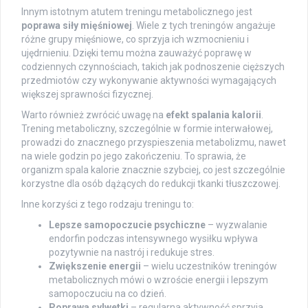
Innym istotnym atutem treningu metabolicznego jest
poprawa siły mięśniowej
. Wiele z tych treningów angażuje
różne grupy mięśniowe, co sprzyja ich wzmocnieniu i
ujędrnieniu. Dzięki temu można zauważyć poprawę w
codziennych czynnościach, takich jak podnoszenie cięższych
przedmiotów czy wykonywanie aktywności wymagających
większej sprawności fizycznej.
Warto również zwrócić uwagę na
efekt spalania kalorii
.
Trening metaboliczny, szczególnie w formie interwałowej,
prowadzi do znacznego przyspieszenia metabolizmu, nawet
na wiele godzin po jego zakończeniu. To sprawia, że
organizm spala kalorie znacznie szybciej, co jest szczególnie
korzystne dla osób dążących do redukcji tkanki tłuszczowej.
Inne korzyści z tego rodzaju treningu to:
Lepsze samopoczucie psychiczne
– wyzwalanie
endorfin podczas intensywnego wysiłku wpływa
pozytywnie na nastrój i redukuje stres.
Zwiększenie energii
– wielu uczestników treningów
metabolicznych mówi o wzroście energii i lepszym
samopoczuciu na co dzień.
Poprawa sylwetki
– regularna aktywność sprzyja