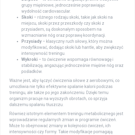
grupy mięśniowe, jednocześnie poprawiając
wydolność cardiovascular.
Skoki
– różnego rodzaju skoki, takie jak skoki na
miejscu, skoki przez przeszkody czy skoki z
przysiadem, są doskonałym sposobem na
wzmacnianie nóg oraz poprawę koordynacji.
Przysiady
– klasyczny ruch siłowy, który można
modyfikować, dodając skoki lub hantle, aby zwiększyć
intensywność treningu.
Wykroki
– to ćwiczenie wspomaga równowagę i
stabilizację, angażując jednocześnie mięśnie nóg oraz
pośladków.
Ważne jest, aby łączyć ćwiczenia siłowe z aerobowymi, co
umożliwia nie tylko efektywne spalanie kalorii podczas
treningu, ale także po jego zakończeniu. Dzięki temu
organizm pracuje na wyższych obrotach, co sprzyja
dalszemu spalaniu tłuszczu.
Również istotnym elementem treningu metabolicznego jest
wprowadzanie regularnych zmian w programie ćwiczeń.
Może to obejmować zmiany w kolejności ćwiczeń, ich
intensywności czy formy. Takie modyfikacje pomagają