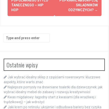
POPULARNEGO STYLU
POPRAWIĆ ABSORPCJĘ
TANECZNEGO – HIP
SKŁADNIKÓW
HOP
ODŻYWCZYCH?
→
Search
for:
Ostatnie wpisy
Jak wybrać idealny sklep z częściami rowerowymi: kluczowe
aspekty, które warto znać
Najlepsze pomysły na drewniane toaletki dla dziewczynek: jak
wybrać idealny mebel do zabawy i rozwoju kreatywności
Kwas migdałowy: łagodny start z kwasami (dla wrażliwej i
trądzikowej) – jak wdrożyć
Jaki krem po retinolu: ukojenie i odbudowa bariery bez ryzyka