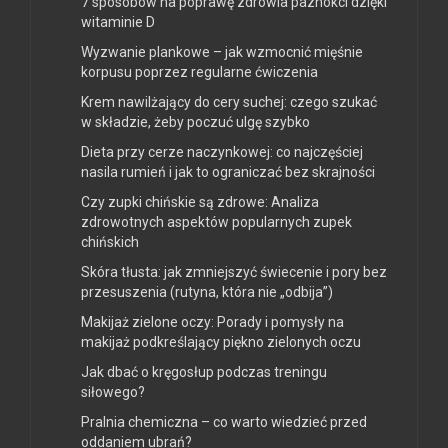
7 sposobów na poprawę zdrowia paznokci dzięki
witaminie D
Wyzwanie plankowe – jak wzmocnić mięśnie
korpusu poprzez regularne ćwiczenia
Krem nawilżający do cery suchej: czego szukać
w składzie, żeby poczuć ulgę szybko
Dieta przy cerze naczynkowej: co najczęściej
nasila rumień i jak to ograniczać bez skrajności
Czy zupki chińskie są zdrowe: Analiza
zdrowotnych aspektów popularnych zupek
chińskich
Skóra tłusta: jak zmniejszyć świecenie i pory bez
przesuszenia (rutyna, która nie „odbija”)
Makijaż zielone oczy: Porady i pomysły na
makijaż podkreślający piękno zielonych oczu
Jak dbać o kręgosłup podczas treningu
siłowego?
Pralnia chemiczna – co warto wiedzieć przed
oddaniem ubrań?