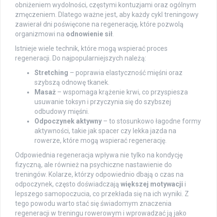
obniżeniem wydolności, częstymi kontuzjami oraz ogólnym
zmęczeniem. Dlatego ważne jest, aby każdy cykl treningowy
zawierał dni poświęcone na regenerację, które pozwolą
organizmowi na
odnowienie sił
.
Istnieje wiele technik, które mogą wspierać proces
regeneracji. Do najpopularniejszych należą:
Stretching
– poprawia elastyczność mięśni oraz
szybszą odnowę tkanek.
Masaż
– wspomaga krążenie krwi, co przyspiesza
usuwanie toksyn i przyczynia się do szybszej
odbudowy mięśni.
Odpoczynek aktywny
– to stosunkowo łagodne formy
aktywności, takie jak spacer czy lekka jazda na
rowerze, które mogą wspierać regenerację.
Odpowiednia regeneracja wpływa nie tylko na kondycję
fizyczną, ale również na psychiczne nastawienie do
treningów. Kolarze, którzy odpowiednio dbają o czas na
odpoczynek, często doświadczają
większej motywacji
i
lepszego samopoczucia, co przekłada się na ich wyniki. Z
tego powodu warto stać się świadomym znaczenia
regeneracji w treningu rowerowym i wprowadzać ją jako