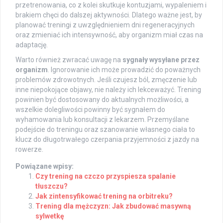
przetrenowania, co z kolei skutkuje kontuzjami, wypaleniem i
brakiem chęci do dalszej aktywności. Dlatego ważne jest, by
planować treningi z uwzględnieniem dni regeneracyjnych
oraz zmieniać ich intensywność, aby organizm miał czas na
adaptację.
Warto również zwracać uwagę na
sygnały wysyłane przez
organizm
. Ignorowanie ich może prowadzić do poważnych
problemów zdrowotnych. Jeśli czujesz ból, zmęczenie lub
inne niepokojące objawy, nie należy ich lekceważyć. Trening
powinien być dostosowany do aktualnych możliwości, a
wszelkie dolegliwości powinny być sygnałem do
wyhamowania lub konsultacji z lekarzem. Przemyślane
podejście do treningu oraz szanowanie własnego ciała to
klucz do długotrwałego czerpania przyjemności z jazdy na
rowerze.
Powiązane wpisy:
Czy trening na czczo przyspiesza spalanie
tłuszczu?
Jak zintensyfikować trening na orbitreku?
Trening dla mężczyzn: Jak zbudować masywną
sylwetkę