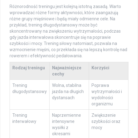
Różnorodność treningu jest kolejną istotną zasadą. Warto
wprowadzać różne formy aktywności, które zaangażują
różne grupy mięśniowe i będą miały odmienne cele. Na
przykład, trening długodystansowy może być
skoncentrowany na zwiększeniu wytrzymałości, podczas
gdy jazda interwałowa skoncentruje się na poprawie
szybkości i mocy. Trening siłowy natomiast, pozwala na
wzmocnienie mięśni, co przekłada się na lepszą kontrolę nad
rowerem i efektywność pedałowania.
Rodzaj treningu
Najważniejsze
Korzyści
cechy
Trening
Wolna, stabilna
Poprawa
długodystansowy
jazda na długich
wytrzymałości i
dystansach
wydolności
organizmu
Trening
Naprzemienne
Zwiększenie
interwałowy
intensywne
szybkości oraz
wysiłki z
mocy
okresami