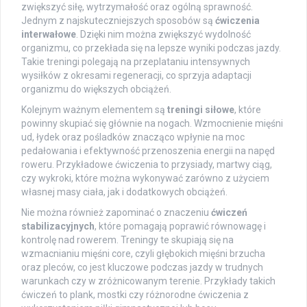
zwiększyć siłę, wytrzymałość oraz ogólną sprawność.
Jednym z najskuteczniejszych sposobów są
ćwiczenia
interwałowe
. Dzięki nim można zwiększyć wydolność
organizmu, co przekłada się na lepsze wyniki podczas jazdy.
Takie treningi polegają na przeplataniu intensywnych
wysiłków z okresami regeneracji, co sprzyja adaptacji
organizmu do większych obciążeń.
Kolejnym ważnym elementem są
treningi siłowe
, które
powinny skupiać się głównie na nogach. Wzmocnienie mięśni
ud, łydek oraz pośladków znacząco wpłynie na moc
pedałowania i efektywność przenoszenia energii na napęd
roweru. Przykładowe ćwiczenia to przysiady, martwy ciąg,
czy wykroki, które można wykonywać zarówno z użyciem
własnej masy ciała, jak i dodatkowych obciążeń.
Nie można również zapominać o znaczeniu
ćwiczeń
stabilizacyjnych
, które pomagają poprawić równowagę i
kontrolę nad rowerem. Treningy te skupiają się na
wzmacnianiu mięśni core, czyli głębokich mięśni brzucha
oraz pleców, co jest kluczowe podczas jazdy w trudnych
warunkach czy w zróżnicowanym terenie. Przykłady takich
ćwiczeń to plank, mostki czy różnorodne ćwiczenia z