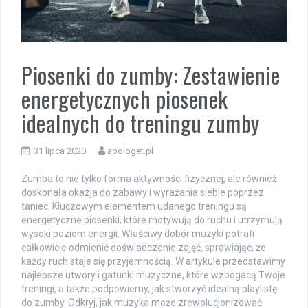
Piosenki do zumby: Zestawienie
energetycznych piosenek
idealnych do treningu zumby
31 lipca 2020
apologet.pl
Zumba to nie tylko forma aktywności fizycznej, ale również
doskonała okazja do zabawy i wyrażania siebie poprzez
taniec. Kluczowym elementem udanego treningu są
energetyczne piosenki, które motywują do ruchu i utrzymują
wysoki poziom energii. Właściwy dobór muzyki potrafi
całkowicie odmienić doświadczenie zajęć, sprawiając, że
każdy ruch staje się przyjemnością. W artykule przedstawimy
najlepsze utwory i gatunki muzyczne, które wzbogacą Twoje
treningi, a także podpowiemy, jak stworzyć idealną playlistę
do zumby. Odkryj, jak muzyka może zrewolucjonizować