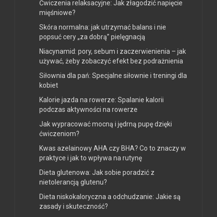
Ćwiczenia relaksacyjne: Jak złagodzić napięcie
mięśniowe?
Skóra normalna: jak utrzymać balans i nie
popsuć cery „za dobrą” pielęgnacją
Niacynamid: pory, sebum i zaczerwienienia – jak
używać, żeby zobaczyć efekt bez podrażnienia
Siłownia dla pań: Specjalne siłownie i treningi dla
kobiet
Kalorie jazda na rowerze: Spalanie kalorii
podczas aktywności na rowerze
Jak wypracować mocną i jędrną pupę dzięki
ćwiczeniom?
Kwas azelainowy AHA czy BHA? Co to znaczy w
praktyce i jak to wpływa na rutynę
Dieta glutenowa: Jak sobie poradzić z
nietolerancją glutenu?
Dieta niskokaloryczna a odchudzanie: Jakie są
zasady i skuteczność?