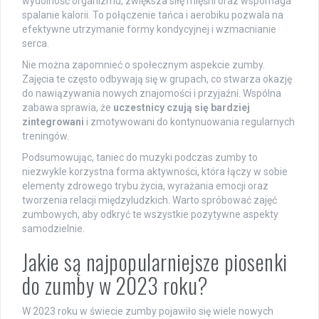
wydolność organizmu, zwiększa siłę mięśni oraz wspomaga
spalanie kalorii. To połączenie tańca i aerobiku pozwala na
efektywne utrzymanie formy kondycyjnej i wzmacnianie
serca.
Nie można zapomnieć o społecznym aspekcie zumby.
Zajęcia te często odbywają się w grupach, co stwarza okazję
do nawiązywania nowych znajomości i przyjaźni. Wspólna
zabawa sprawia, że
uczestnicy czują się bardziej
zintegrowani
i zmotywowani do kontynuowania regularnych
treningów.
Podsumowując, taniec do muzyki podczas zumby to
niezwykle korzystna forma aktywności, która łączy w sobie
elementy zdrowego trybu życia, wyrażania emocji oraz
tworzenia relacji międzyludzkich. Warto spróbować zajęć
zumbowych, aby odkryć te wszystkie pozytywne aspekty
samodzielnie.
Jakie są najpopularniejsze piosenki
do zumby w 2023 roku?
W 2023 roku w świecie zumby pojawiło się wiele nowych