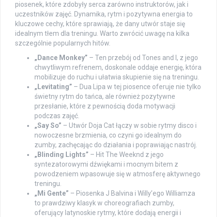
piosenek, które zdobyły serca zarówno instruktorów, jak i
uczestników zajęć. Dynamika, rytm i pozytywna energia to
kluczowe cechy, które sprawiają, że dany utwór staje się
idealnym tłem dla treningu. Warto zwrócić uwagę na kilka
szczególnie popularnych hitów.
„Dance Monkey”
– Ten przebój od Tones and I, z jego
chwytliwym refrenem, doskonale oddaje energię, która
mobilizuje do ruchu i ułatwia skupienie się na treningu.
„Levitating”
– Dua Lipa w tej piosence oferuje nie tylko
świetny rytm do tańca, ale również pozytywne
przesłanie, które z pewnością doda motywacji
podczas zajęć.
„Say So”
– Utwór Doja Cat łączy w sobie rytmy disco i
nowoczesne brzmienia, co czyni go idealnym do
zumby, zachęcając do działania i poprawiając nastrój.
„Blinding Lights”
– Hit The Weeknd z jego
syntezatorowymi dźwiękami i mocnym bitem z
powodzeniem wpasowuje się w atmosferę aktywnego
treningu.
„Mi Gente”
– Piosenka J Balvina i Willy’ego Williamza
to prawdziwy klasyk w choreografiach zumby,
oferujący latynoskie rytmy, które dodają energii i