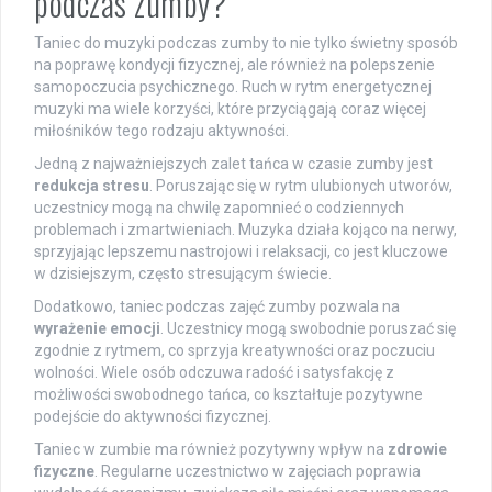
podczas zumby?
Taniec do muzyki podczas zumby to nie tylko świetny sposób
na poprawę kondycji fizycznej, ale również na polepszenie
samopoczucia psychicznego. Ruch w rytm energetycznej
muzyki ma wiele korzyści, które przyciągają coraz więcej
miłośników tego rodzaju aktywności.
Jedną z najważniejszych zalet tańca w czasie zumby jest
redukcja stresu
. Poruszając się w rytm ulubionych utworów,
uczestnicy mogą na chwilę zapomnieć o codziennych
problemach i zmartwieniach. Muzyka działa kojąco na nerwy,
sprzyjając lepszemu nastrojowi i relaksacji, co jest kluczowe
w dzisiejszym, często stresującym świecie.
Dodatkowo, taniec podczas zajęć zumby pozwala na
wyrażenie emocji
. Uczestnicy mogą swobodnie poruszać się
zgodnie z rytmem, co sprzyja kreatywności oraz poczuciu
wolności. Wiele osób odczuwa radość i satysfakcję z
możliwości swobodnego tańca, co kształtuje pozytywne
podejście do aktywności fizycznej.
Taniec w zumbie ma również pozytywny wpływ na
zdrowie
fizyczne
. Regularne uczestnictwo w zajęciach poprawia