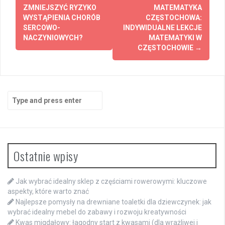
navigation
ZMNIEJSZYĆ RYZYKO
MATEMATYKA
WYSTĄPIENIA CHORÓB
CZĘSTOCHOWA:
SERCOWO-
INDYWIDUALNE LEKCJE
NACZYNIOWYCH?
MATEMATYKI W
CZĘSTOCHOWIE
→
Search
for:
Ostatnie wpisy
Jak wybrać idealny sklep z częściami rowerowymi: kluczowe
aspekty, które warto znać
Najlepsze pomysły na drewniane toaletki dla dziewczynek: jak
wybrać idealny mebel do zabawy i rozwoju kreatywności
Kwas migdałowy: łagodny start z kwasami (dla wrażliwej i