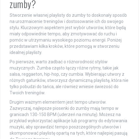
zumby?
Stworzenie własnej playlisty do zumby to doskonały sposób
na urozmaicenie treningów i dostosowanie ich do swojego
stylu. Kluczowym aspektem jest wybór utworów, które będą
miały odpowiednie tempo, aby zmotywować do ruchu i
pomóc w utrzymaniu wysokiego poziomu energii. Poniżej
przedstawiam kilka kroków, które pomogą w stworzeniu
idealnej playlisty.
Po pierwsze, warto zadbać o różnorodność stylów
muzycznych. Zumba często łączy różne rytmy, takie jak
salsa, reggaeton, hip-hop, czy cumbia. Wybierając utwory z
różnych gatunków, stworzysz dynamiczną playlistę, która nie
tylko pobudzi do tańca, ale również wniesie świeżość do
Twoich treningów.
Drugim ważnym elementem jest tempo utworów.
Zazwyczaj, najlepsze piosenki do zumby mają tempo w
granicach 130-150 BPM (uderzeń na minutę). Możesz na
przykład wykorzystać aplikacje lub programy do edytowania
muzyki, aby sprawdzić tempo poszczególnych utworów i
skomponować playlistę opartą na tych, które najlepiej pasują