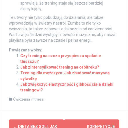
sprawiają, że trening staje się jeszcze bardziej
ekscytujący.
Te utwory nie tylko pobudzają do działania, ale także
wprowadzają w świetny nastrój. Zumba to nie tylko
ćwiczenia, to także zabawa i odskocznia od codzienności.
Warto więc śledzić występy i nowości muzyczne, aby nasza
playlista była zawsze na czasie i pełna energii.
Powiązane wpisy:
Czy trening na czczo przyspiesza spalanie
tłuszczu?
Jak zintensyfikować trening na orbitreku?
Trening dla mężczyzn: Jak zbudować masywną
sylwetkę
Jak zwiększyć elastyczność i gibkość ciała dzięki
treningowi?
Ćwiczenia i fitness
Post
←
DIETA BEZ SOLI: JAK
KOREPETYCJE