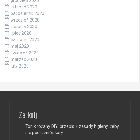
grudzień 2020
listopad 2020
październik 2020
wrzesień 2020
sierpień 2020
lipiec 2020
czerwiec 2020
maj 2020
kwiecień 2020
marzec 2020
luty 2020
Zerknij
Tonik różany DIY: przepis + zasady higieny, żeby
nie podrażnić skóry