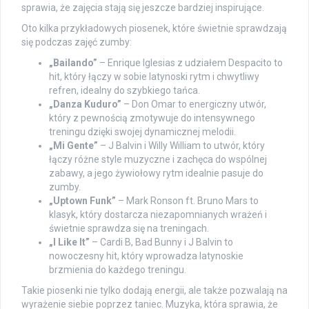
sprawia, że zajęcia stają się jeszcze bardziej inspirujące.
Oto kilka przykładowych piosenek, które świetnie sprawdzają
się podczas zajęć zumby:
„Bailando”
– Enrique Iglesias z udziałem Despacito to
hit, który łączy w sobie latynoski rytm i chwytliwy
refren, idealny do szybkiego tańca.
„Danza Kuduro”
– Don Omar to energiczny utwór,
który z pewnością zmotywuje do intensywnego
treningu dzięki swojej dynamicznej melodii.
„Mi Gente”
– J Balvin i Willy William to utwór, który
łączy różne style muzyczne i zachęca do wspólnej
zabawy, a jego żywiołowy rytm idealnie pasuje do
zumby.
„Uptown Funk”
– Mark Ronson ft. Bruno Mars to
klasyk, który dostarcza niezapomnianych wrażeń i
świetnie sprawdza się na treningach.
„I Like It”
– Cardi B, Bad Bunny i J Balvin to
nowoczesny hit, który wprowadza latynoskie
brzmienia do każdego treningu.
Takie piosenki nie tylko dodają energii, ale także pozwalają na
wyrażenie siebie poprzez taniec. Muzyka, która sprawia, że