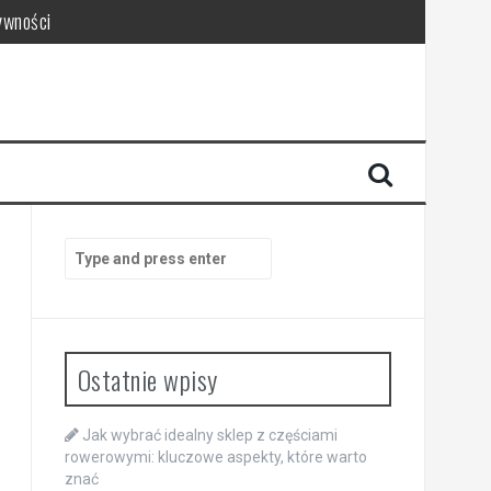
ywności
Search
for:
Ostatnie wpisy
Jak wybrać idealny sklep z częściami
rowerowymi: kluczowe aspekty, które warto
znać