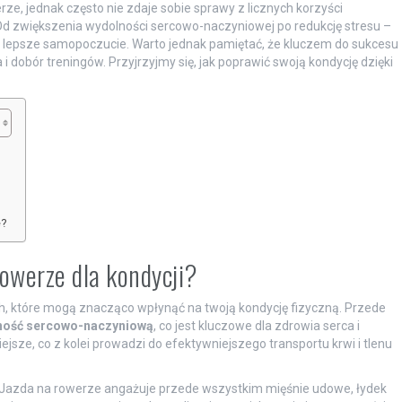
ze, jednak często nie zdaje sobie sprawy z licznych korzyści
 Od zwiększenia wydolności sercowo-naczyniowej po redukcję stresu –
lepsze samopoczucie. Warto jednak pamiętać, że kluczem do sukcesu
 i dobór treningów. Przyjrzyjmy się, jak poprawić swoją kondycję dzięki
e?
rowerze dla kondycji?
h, które mogą znacząco wpłynąć na twoją kondycję fizyczną. Przede
ność sercowo-naczyniową
, co jest kluczowe dla zdrowia serca i
iejsze, co z kolei prowadzi do efektywniejszego transportu krwi i tlenu
 Jazda na rowerze angażuje przede wszystkim mięśnie udowe, łydek