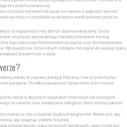
st szczególnie istotne dla początkujących rowerzystów. Pomoże to w
ego bez przeforsowania się.
niu stromych wzniesień lub jazdy na rowerze z większym oporem.
wia się mocy, co przekłada się na lepsze wyniki podczas jazdy na
leży od regularności oraz dobrze zbilansowanej diety. Osoby
mpie, stopniowo wprowadzając bardziej intensywne treningi
 Oprócz tego zaleca się monitorowanie postępów oraz dostosowywanie
lów. Wprowadzenie różnorodnych rodzajów treningów do swojego planu
zwiększyć przyjemność z jazdy.
owerze?
anej ścieżki do poprawy kondycji fizycznej. Cele te powinny być
zenie postępów. Oto kilka popularnych typów celów, które można
hcą brać udział w dłuższych wyjazdach rowerowych lub wyścigach,
anego na rowerze oraz zwiększanie odległości, które można pokonać
ę na rowerze w celu zrzucenia zbędnych kilogramów. Ważne jest, aby
nością, aby osiągnąć stabilne rezultaty.
agną uzyskać lepsze czasy na różnych dystansach, celem może być