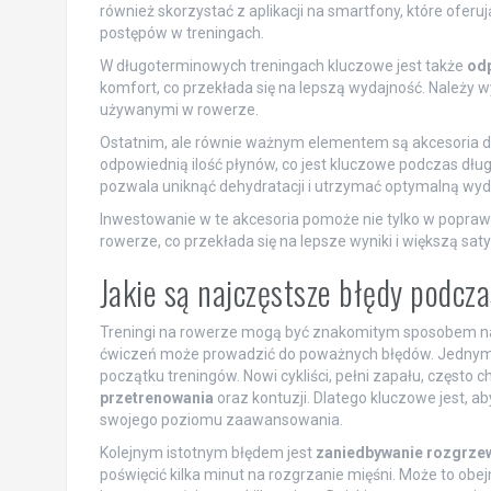
również skorzystać z aplikacji na smartfony, które ofer
postępów w treningach.
W długoterminowych treningach kluczowe jest także
od
komfort, co przekłada się na lepszą wydajność. Należy w
używanymi w rowerze.
Ostatnim, ale równie ważnym elementem są akcesoria 
odpowiednią ilość płynów, co jest kluczowe podczas dł
pozwala uniknąć dehydratacji i utrzymać optymalną wyd
Inwestowanie w te akcesoria pomoże nie tylko w popraw
rowerze, co przekłada się na lepsze wyniki i większą saty
Jakie są najczęstsze błędy podcz
Treningi na rowerze mogą być znakomitym sposobem na 
ćwiczeń może prowadzić do poważnych błędów. Jednym
początku treningów. Nowi cykliści, pełni zapału, często 
przetrenowania
oraz kontuzji. Dlatego kluczowe jest, 
swojego poziomu zaawansowania.
Kolejnym istotnym błędem jest
zaniedbywanie rozgrze
poświęcić kilka minut na rozgrzanie mięśni. Może to obe