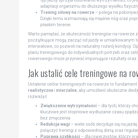
typ jazdy sprzyja budowaniu wytrzymałości, co je
adaptacji organizmu do dłuższego wysiłku fizyczn
Trening siłowy na rowerze
– polega na pokonywa
Dzięki temu wzmacniają się mięśnie nóg oraz popra
płaskim terenie.
Warto pamiętać, że skuteczność treningów na rowerze za
początkujące mogą zacząć od jazdy w umiarkowanym te
interwałowe, co pozwoli na naturalny rozwój kondycji.
planu treningowego do indywidualnych potrzeb oraz ce
rowerowego może przynieść imponujące rezultaty oraz 
Jak ustalić cele treningowe na r
Ustalenie celów treningowych na rowerze to fundament ud
realistyczne
i
mierzalne
, aby umożliwić skuteczne śled
rozważyć:
Zwiększenie wytrzymałości
– dla tych, którzy c
kluczowe jest stopniowe wydłużanie czasu spędz
bez zmęczenia.
Redukcja wagi
– wiele osób decyduje się na jazd
połączyć treningi z odpowiednią dietą oraz regular
Poprawa szybkości
– dla rowerzystów, którzy pr