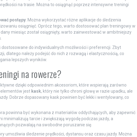
rędkości na trasie. Można to osiągnąć poprzez intensywne treningi
ować postępy
. Można wykorzystać różne aplikacje do śledzenia
izowaniu osiągnięć. Oprócz tego, warto dostosować plan treningowy w
a dany miesiąc został osiągnięty, warto zainwestować w ambitniejszy
.
 dostosowane do indywidualnych możliwości i preferencji. Zbyt
i, dlatego należy podejść do nich z rozwagą i elastycznością, co
ągania lepszych wyników.
reningi na rowerze?
ektywne dzięki odpowiednim akcesoriom, które wspierają zarówno
 elementów jest
kask
, który nie tylko chroni głowę w razie upadku, ale
dy. Dobrze dopasowany kask powinien być lekki i wentylowany, co
tóra powinna być wykonana z materiałów oddychających, aby zapewnić
 minimalizują tarcie i zwiększają wygodę podczas jazdy, a
nących pozwalają na swobodne poruszanie się.
tóry umożliwia śledzenie prędkości, dystansu oraz czasu jazdy. Można