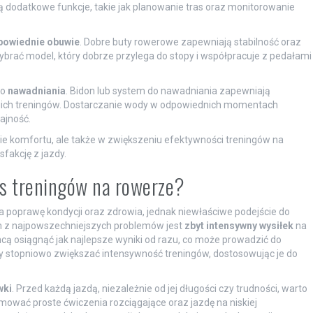
ują dodatkowe funkcje, takie jak planowanie tras oraz monitorowanie
powiednie obuwie
. Dobre buty rowerowe zapewniają stabilność oraz
ybrać model, który dobrze przylega do stopy i współpracuje z pedałami
do
nawadniania
. Bidon lub system do nawadniania zapewniają
ugich treningów. Dostarczanie wody w odpowiednich momentach
ajność.
ie komfortu, ale także w zwiększeniu efektywności treningów na
sfakcję z jazdy.
as treningów na rowerze?
poprawę kondycji oraz zdrowia, jednak niewłaściwe podejście do
 z najpowszechniejszych problemów jest
zbyt intensywny wysiłek
na
chcą osiągnąć jak najlepsze wyniki od razu, co może prowadzić do
aby stopniowo zwiększać intensywność treningów, dostosowując je do
wki
. Przed każdą jazdą, niezależnie od jej długości czy trudności, warto
jmować proste ćwiczenia rozciągające oraz jazdę na niskiej