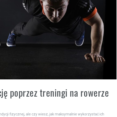
ję poprzez treningi na rowerze
ycji fizycznej, ale czy wiesz, jak maksymalnie wykorzystać ich