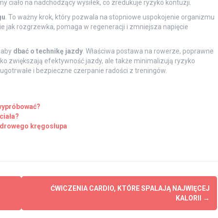
my ciało na nadchodzący wysiłek, co zredukuje ryzyko kontuzji.
gu
. To ważny krok, który pozwala na stopniowe uspokojenie organizmu
ie jak rozgrzewka, pomaga w regeneracji i zmniejsza napięcie
, aby
dbać o technikę jazdy
. Właściwa postawa na rowerze, poprawne
ko zwiększają efektywność jazdy, ale także minimalizują ryzyko
ugotrwałe i bezpieczne czerpanie radości z treningów.
 wypróbować?
ciała?
 zdrowego kręgosłupa
ĆWICZENIA CARDIO, KTÓRE SPALAJĄ NAJWIĘCEJ
KALORII
→