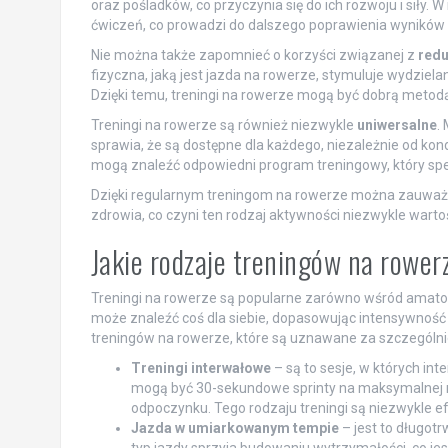
oraz pośladków, co przyczynia się do ich rozwoju i siły.
ćwiczeń, co prowadzi do dalszego poprawienia wyników 
Nie można także zapomnieć o korzyści związanej z
redu
fizyczna, jaką jest jazda na rowerze, stymuluje wydziel
Dzięki temu, treningi na rowerze mogą być dobrą metodą
Treningi na rowerze są również niezwykle
uniwersalne
.
sprawia, że są dostępne dla każdego, niezależnie od kon
mogą znaleźć odpowiedni program treningowy, który speł
Dzięki regularnym treningom na rowerze można zauważy
zdrowia, co czyni ten rodzaj aktywności niezwykle wart
Jakie rodzaje treningów na rower
Treningi na rowerze są popularne zarówno wśród amatorów
może znaleźć coś dla siebie, dopasowując intensywność i
treningów na rowerze, które są uznawane za szczególni
Treningi interwałowe
– są to sesje, w których in
mogą być 30-sekundowe sprinty na maksymalnej 
odpoczynku. Tego rodzaju treningi są niezwykle ef
Jazda w umiarkowanym tempie
– jest to długotr