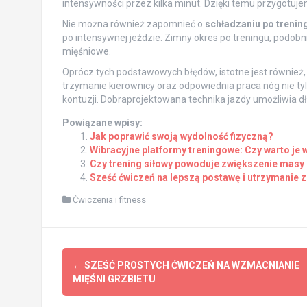
intensywności przez kilka minut. Dzięki temu przygotuje
Nie można również zapomnieć o
schładzaniu po trenin
po intensywnej jeździe. Zimny okres po treningu, podobn
mięśniowe.
Oprócz tych podstawowych błędów, istotne jest również
trzymanie kierownicy oraz odpowiednia praca nóg nie tyl
kontuzji. Dobraprojektowana technika jazdy umożliwia dł
Powiązane wpisy:
Jak poprawić swoją wydolność fizyczną?
Wibracyjne platformy treningowe: Czy warto je
Czy trening siłowy powoduje zwiększenie masy 
Sześć ćwiczeń na lepszą postawę i utrzymanie
Ćwiczenia i fitness
Post
←
SZEŚĆ PROSTYCH ĆWICZEŃ NA WZMACNIANIE
navigation
MIĘŚNI GRZBIETU