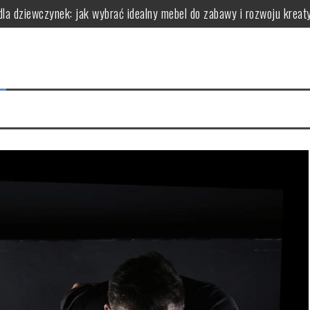
dla dziewczynek: jak wybrać idealny mebel do zabawy i rozwoju kreat
(dla wrażliwej i trądzikowej) – jak wdrożyć
a bariery bez ryzyka „zapychania”
ry faktycznie robi robotę (zależnie od celu)
 chaosu (protokół obserwacji i wnioski)
erowymi: kluczowe aspekty, które warto znać