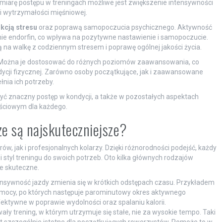
 W miarę postępu w treningach możliwe jest zwiększenie intensywności
i wytrzymałości mięśniowej.
kcją stresu
oraz poprawą samopoczucia psychicznego. Aktywność
anie endorfin, co wpływa na pozytywne nastawienie i samopoczucie.
 na walkę z codziennym stresem i poprawę ogólnej jakości życia.
 Można je dostosować do różnych poziomów zaawansowania, co
dycji fizycznej. Zarówno osoby początkujące, jak i zaawansowane
nia ich potrzeby.
ć znaczny postęp w kondycji, a także w pozostałych aspektach
ościowym dla każdego.
ze są najskuteczniejsze?
, jak i profesjonalnych kolarzy. Dzięki różnorodności podejść, każdy
 styl treningu do swoich potrzeb. Oto kilka głównych rodzajów
e skuteczne.
tensywność jazdy zmienia się w krótkich odstępach czasu. Przykładem
mocy, po których następuje parominutowy okres aktywnego
ektywne w poprawie wydolności oraz spalaniu kalorii.
wały trening, w którym utrzymuje się stałe, nie za wysokie tempo. Taki