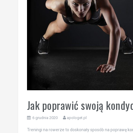
Jak poprawić swoją kondyc
6 grudnia 2020
apologet.pl
Treningi na rowerze to doskonały sposób na poprawę kond